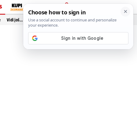
S
PRIJAVA
e
Vidi još…