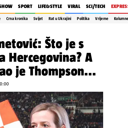
SHOW
SPORT
LIFE&STYLE
VIRAL
SCI/TECH
EXPRES
e
Crna kronika
Svijet
Rat u Ukrajini
Politika
Vrijeme
Kolumn
tović: Što je s
 Hercegovina? A
vao je Thompson...
 10:00