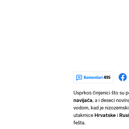
Komentari
495
Usprkos činjenici što su p
navijača
, a i deseci novi
vodom, kad je nizozemski
utakmice
Hrvatske
i
Rusi
fešta.