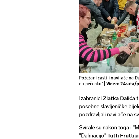
Požežani častili navijače na Da
na pečenku'
| Video: 24sata/p
Izabranici
Zlatka Dalića
t
posebne slavljeničke bije
pozdravljali navijače na s
Svirale su nakon toga i 
"Dalmacijo"
Tutti Fruttija