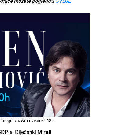
akmice možete pogledati
OVDJE
.
u mogu izazvati ovisnost. 18+
SDP-a, Riječanki
Mireli