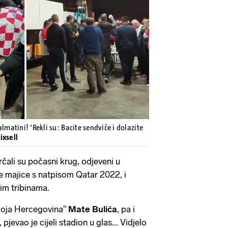
Pokretanje videa...
lmatini! 'Rekli su: Bacite sendviče i dolazite
ixsell
rčali su počasni krug, odjeveni u
le majice s natpisom Qatar 2022, i
vim tribinama.
"Moja Hercegovina"
Mate Bulića
, pa i
, pjevao je cijeli stadion u glas... Vidjelo