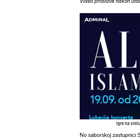
Video proslave nakon ut
Igre na sreć
No saborskoj zastupnici 