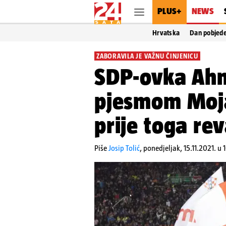
PLUS+
NEWS
Hrvatska
Dan pobjed
ZABORAVILA JE VAŽNU ČINJENICU
SDP-ovka Ahme
pjesmom Moja
prije toga re
Piše
Josip Tolić
,
ponedjeljak, 15.11.2021. u