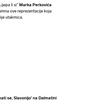
jepa li si"
Marka Perkovića
himna ove reprezentacije koja
lije utakmica.
i se, Slavonijo' na Dalmatini