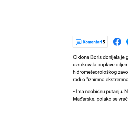
Komentari
5
Ciklona Boris donijela je 
uzrokovala poplave dilje
hidrometeorološkog zavod
radi o "iznimno ekstremnoj 
- Ima neobičnu putanju. N
Mađarske, polako se vraća,