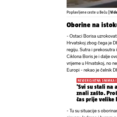
Poplavljene ceste u Beču
| Vid
Oborine na istok
- Ostaci Borisa uzrokovat
Hrvatskoj zbog čega je D
regiju. Sutra i prekosutra
Ciklona Boris je i dalje ov
vrijeme u Hrvatskoj, no 
Europi - rekao je čelnik
NEVJEROJATNA SNIMKA I
'Svi su stali na
znali zašto. Pro
čas prije velike 
- Tu su situacije s oborin