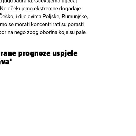
a jugu Jadrana. Očekujemo utjecaj
a. Ne očekujemo ekstremne događaje
 Češkoj i dijelovima Poljske, Rumunjske,
emo se morati koncentrirati su porasti
oborina nego zbog oborina koje su pale
 rane prognoze uspjele
ava'