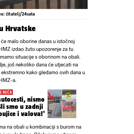
eo: čitatelj/24sata
u Hrvatske
 će malo oborine danas u istočnoj
HMZ izdao žuto upozorenje za tu
 imamo situacije s oborinom na obali.
dje, još nekoliko dana će utjecati na
ne ekstremno kako gledamo ovih dana u
 DHMZ-a.
Z BEČA
 autocesti, nismo
šli smo u zadnji
bujice i valova!'
ama na obali u kombinaciji s burom na