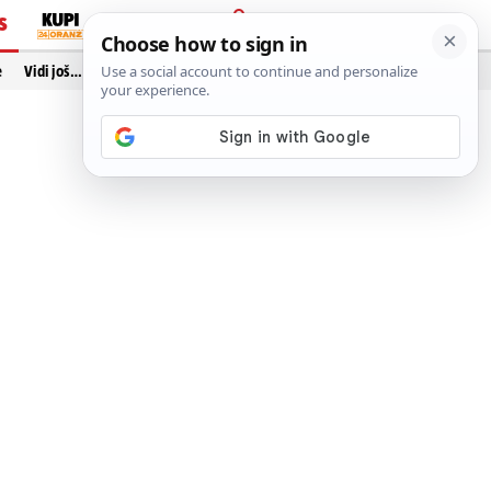
S
PRIJAVA
e
Vidi još…