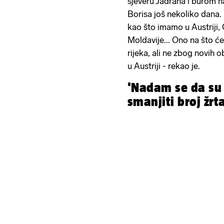
sjeveru Jadrana i burom n
Borisa još nekoliko dan
kao što imamo u Austriji,
Moldavije... Ono na što ć
rijeka, ali ne zbog novih 
u Austriji - rekao je.
'Nadam se da su
smanjiti broj žrt