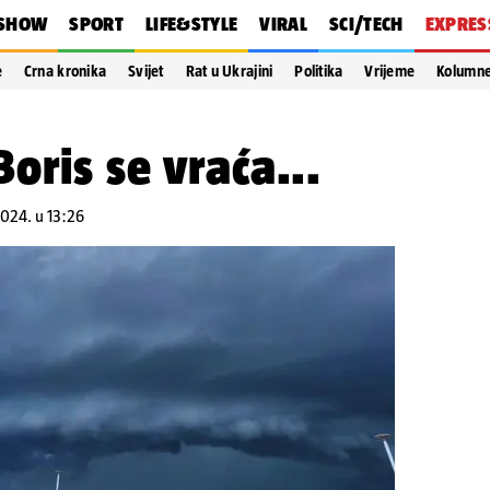
SHOW
SPORT
LIFE&STYLE
VIRAL
SCI/TECH
EXPRES
e
Crna kronika
Svijet
Rat u Ukrajini
Politika
Vrijeme
Kolumn
oris se vraća...
2024. u 13:26