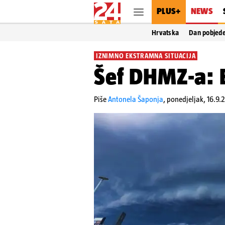
PLUS+
NEWS
Hrvatska
Dan pobjed
IZNIMNO EKSTRAMNA SITUACIJA
Šef DHMZ-a: B
Piše
Antonela Šaponja
,
ponedjeljak, 16.9.