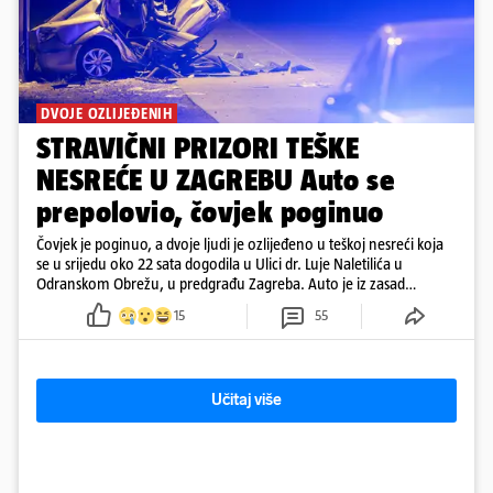
DVOJE OZLIJEĐENIH
STRAVIČNI PRIZORI TEŠKE
NESREĆE U ZAGREBU Auto se
prepolovio, čovjek poginuo
Čovjek je poginuo, a dvoje ljudi je ozlijeđeno u teškoj nesreći koja
se u srijedu oko 22 sata dogodila u Ulici dr. Luje Naletilića u
Odranskom Obrežu, u predgrađu Zagreba. Auto je iz zasad
neutvrđenih razloga sletio s kolnika, a od siline udara vozilo se
15
55
prepolovilo.
Učitaj više