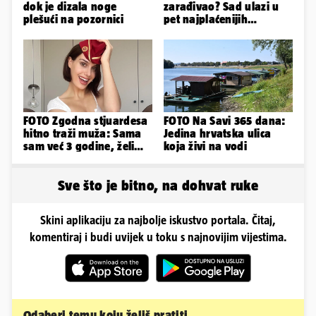
dok je dizala noge
zarađivao? Sad ulazi u
plešući na pozornici
pet najplaćenijih
izbornika u svijetu
nogometa!
FOTO Zgodna stjuardesa
FOTO Na Savi 365 dana:
hitno traži muža: Sama
Jedina hrvatska ulica
sam već 3 godine, želim
koja živi na vodi
da bude stariji...
Sve što je bitno, na dohvat ruke
Skini aplikaciju za najbolje iskustvo portala. Čitaj,
komentiraj i budi uvijek u toku s najnovijim vijestima.
Odaberi temu koju želiš pratiti