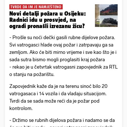
TVRDE DA IM JE NAMJEŠTENO
Novi detalji požara u Osijeku:
Radnici idu u prosvjed, na
ogradi pronašli izrezanu žicu?
- Prošle su noći dečki gasili rubne dijelove požara.
Svi vatrogasci hlade ovaj požar i zatrpavaju ga sa
zemljom. Ako će biti mirno vrijeme i sve kao što je i
sada sutra bismo mogli proglasiti kraj požara
- rekao je u četvrtak vatrogasni zapovjednik za RTL
o stanju na požarištu.
Zapovjednik kaže da je na terenu sinoć bilo 20
vatrogasaca i 14 vozila i da vladaju situacijom.
Tvrdi da se sada može reći da je požar pod
kontrolom.
- Držimo se rubnih dijelova požara i nadamo se da