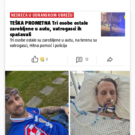
NESREĆA U ODRANSKOM OBREŽU
TEŠKA PROMETNA Tri osobe ostale
zarobljene u autu, vatrogasci ih
spašavali
Tri osobe ostale su zarobljene u autu, na terenu su
vatrogasci, Hitna pomoć i policija
3
12