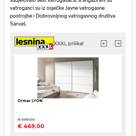
sudjelovalo šest vatrogasaca, a angažirani su
vatrogasci su iz osječke Javne vatrogasne
postrojbe i Dobrovoljnog vatrogasnog društva
Sarvaš.