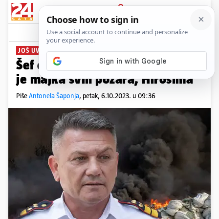
PRIJAVA
News
Komentari
25
JOŠ UVIJEK GA GASE
Šef osječkih vatrogasaca: 'Ovo
je majka svih požara, Hirošima'
Piše
Antonela Šaponja
,
petak, 6.10.2023. u 09:36