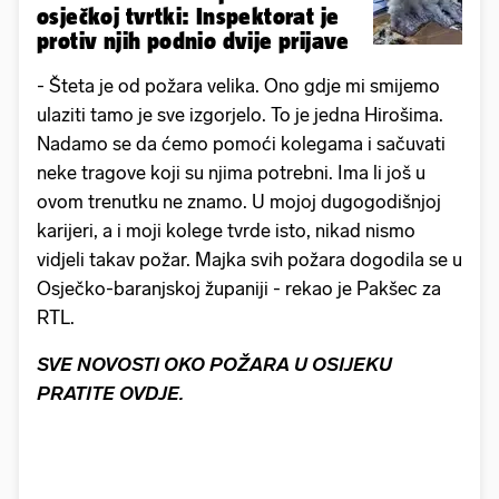
osječkoj tvrtki: Inspektorat je
protiv njih podnio dvije prijave
- Šteta je od požara velika. Ono gdje mi smijemo
ulaziti tamo je sve izgorjelo. To je jedna Hirošima.
Nadamo se da ćemo pomoći kolegama i sačuvati
neke tragove koji su njima potrebni. Ima li još u
ovom trenutku ne znamo. U mojoj dugogodišnjoj
karijeri, a i moji kolege tvrde isto, nikad nismo
vidjeli takav požar. Majka svih požara dogodila se u
Osječko-baranjskoj županiji - rekao je Pakšec za
RTL.
SVE NOVOSTI OKO POŽARA U OSIJEKU
PRATITE OVDJE.