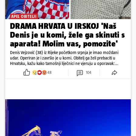
APEL OBITELJI
DRAMA HRVATA U IRSKOJ 'Naš
Denis je u komi, žele ga skinuti s
aparata! Molim vas, pomozite'
Denis Vejzović (38) iz Rijeke početkom srpnja je imao moždani
udar. Operiran je i završio je u komi. Obitelj ga želi prebaciti u
Hrvatsku, kažu kako tamošnji liječnici ne vjeruju u oporavak:
'Imamo 72 sata'
48
104