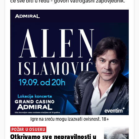
će sve biti u redu - govori vatrogasni zapovjednik.
Igre na sreću mogu izazvati ovisnost. 18+
POŽAR U OSIJEKU
Otkrivamo sve nepravilnosti u