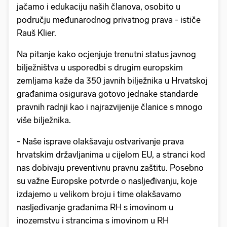
jačamo i edukaciju naših članova, osobito u
području međunarodnog privatnog prava - ističe
Rauš Klier.
Na pitanje kako ocjenjuje trenutni status javnog
bilježništva u usporedbi s drugim europskim
zemljama kaže da 350 javnih bilježnika u Hrvatskoj
građanima osigurava gotovo jednake standarde
pravnih radnji kao i najrazvijenije članice s mnogo
više bilježnika.
- Naše isprave olakšavaju ostvarivanje prava
hrvatskim državljanima u cijelom EU, a stranci kod
nas dobivaju preventivnu pravnu zaštitu. Posebno
su važne Europske potvrde o nasljeđivanju, koje
izdajemo u velikom broju i time olakšavamo
nasljeđivanje građanima RH s imovinom u
inozemstvu i strancima s imovinom u RH