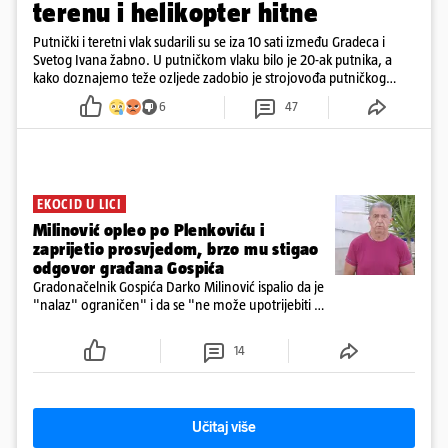
terenu i helikopter hitne
Putnički i teretni vlak sudarili su se iza 10 sati između Gradeca i
Svetog Ivana žabno. U putničkom vlaku bilo je 20-ak putnika, a
kako doznajemo teže ozljede zadobio je strojovođa putničkog
vlaka. Zatvoren je promet, a fotoreporteri Prigorskog objavili su
6
47
prve snimke s mjesta sudara
EKOCID U LICI
Milinović opleo po Plenkoviću i
zaprijetio prosvjedom, brzo mu stigao
odgovor građana Gospića
Gradonačelnik Gospića Darko Milinović ispalio da je
"nalaz" ograničen" i da se "ne može upotrijebiti za
sudske sporove". Građani Gospića ga podsjetili da
ga je naručio Uskok i da je dio spisa
14
Učitaj više