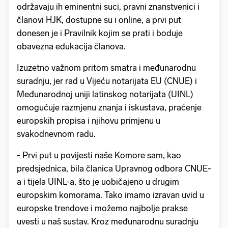
održavaju ih eminentni suci, pravni znanstvenici i
članovi HJK, dostupne su i online, a prvi put
donesen je i Pravilnik kojim se prati i boduje
obavezna edukacija članova.
Izuzetno važnom pritom smatra i međunarodnu
suradnju, jer rad u Vijeću notarijata EU (CNUE) i
Međunarodnoj uniji latinskog notarijata (UINL)
omogućuje razmjenu znanja i iskustava, praćenje
europskih propisa i njihovu primjenu u
svakodnevnom radu.
- Prvi put u povijesti naše Komore sam, kao
predsjednica, bila članica Upravnog odbora CNUE-
a i tijela UINL-a, što je uobičajeno u drugim
europskim komorama. Tako imamo izravan uvid u
europske trendove i možemo najbolje prakse
uvesti u naš sustav. Kroz međunarodnu suradnju