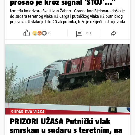
prošao je kroz signal 'STOJ'..."
Između kolodvora Sveti Ivan Žabno - Gradec kod Bjelovara došlo je
do sudara teretnog vlaka HŽ Carga i putničkog vlaka HŽ putničkog
prijevoza. U vlaku je bilo 20-ak putnika, teže je ozlijeđen strojovođa
18
160
SUDAR DVA VLAKA
PRIZORI UŽASA Putnički vlak
smrskan u sudaru s teretnim, na