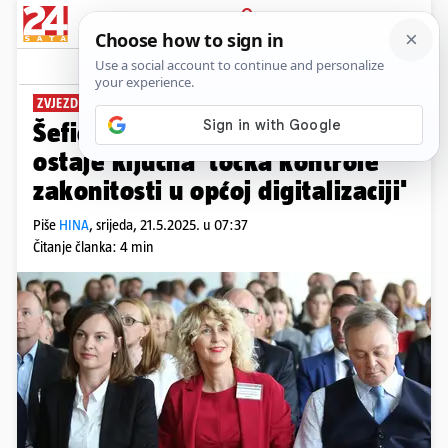
PRIJAVA
News
Komentari
0
ZVJEZDANA RAUŠ KLIER
Šefica HJK-a: 'Javni bilježnik
ostaje ključna 'točka kontrole'
zakonitosti u općoj digitalizaciji'
Piše
HINA
,
srijeda, 21.5.2025. u 07:37
Čitanje članka: 4 min