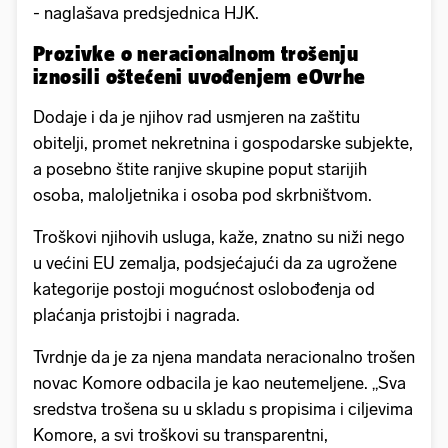
- naglašava predsjednica HJK.
Prozivke o neracionalnom trošenju
iznosili oštećeni uvođenjem eOvrhe
Dodaje i da je njihov rad usmjeren na zaštitu
obitelji, promet nekretnina i gospodarske subjekte,
a posebno štite ranjive skupine poput starijih
osoba, maloljetnika i osoba pod skrbništvom.
Troškovi njihovih usluga, kaže, znatno su niži nego
u većini EU zemalja, podsjećajući da za ugrožene
kategorije postoji mogućnost oslobođenja od
plaćanja pristojbi i nagrada.
Tvrdnje da je za njena mandata neracionalno trošen
novac Komore odbacila je kao neutemeljene. „Sva
sredstva trošena su u skladu s propisima i ciljevima
Komore, a svi troškovi su transparentni,