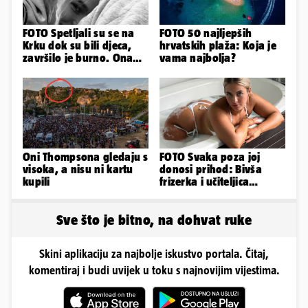
FOTO Spetljali su se na
FOTO 50 najljepših
Krku dok su bili djeca,
hrvatskih plaža: Koja je
završilo je burno. Ona
vama najbolja?
sad želi 50 milijuna eura
Oni Thompsona gledaju s
FOTO Svaka poza joj
visoka, a nisu ni kartu
donosi prihod: Bivša
kupili
frizerka i učiteljica
oblinama je zapalila
Instagram
Sve što je bitno, na dohvat ruke
Skini aplikaciju za najbolje iskustvo portala. Čitaj,
komentiraj i budi uvijek u toku s najnovijim vijestima.