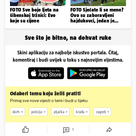
FOTO Sve boje ljeta na
FOTO Sjećate li se mene?
šibenskoj tržnici: Evo
Ovo su zaboravljeni
koje su cijene
hajdukovci, jedan je
napuhao 3,3 promila...
Sve što je bitno, na dohvat ruke
Skini aplikaciju za najbolje iskustvo portala. Čitaj,
komentiraj i budi uvijek u toku s najnovijim vijestima.
Odaberi temu koju želiš pratiti
Primaj sve nove vijesti o temi i budi u tijeku
dorh
policija
pljačka
krađa
zagreb
1