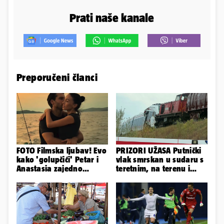
Prati naše kanale
Preporučeni članci
FOTO Filmska ljubav! Evo
PRIZORI UŽASA Putnički
kako 'golupčići' Petar i
vlak smrskan u sudaru s
Anastasia zajedno
teretnim, na terenu i
provode ljetne dane
helikopter hitne