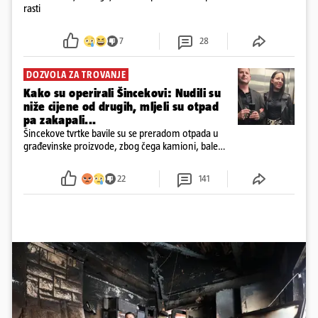
rasti
7
28
DOZVOLA ZA TROVANJE
Kako su operirali Šincekovi: Nudili su
niže cijene od drugih, mljeli su otpad
pa zakapali...
Šincekove tvrtke bavile su se preradom otpada u
građevinske proizvode, zbog čega kamioni, bale
plastike i samljeveni materijal dugo nisu izazivali
sumnju
22
141