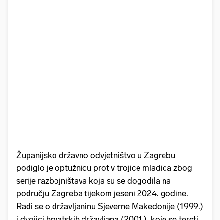
Županijsko državno odvjetništvo u Zagrebu
podiglo je optužnicu protiv trojice mladića zbog
serije razbojništava koja su se dogodila na
području Zagreba tijekom jeseni 2024. godine.
Radi se o državljaninu Sjeverne Makedonije (1999.)
i dvojici hrvatskih državljana (2001.), koje se tereti