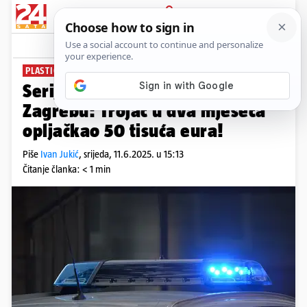
PRIJAVA
News
Komentari
1
PLASTIČNI PIŠTOLJI, MASKE...
Serijski pljačkaši harali po
Zagrebu: Trojac u dva mjeseca
opljačkao 50 tisuća eura!
Piše
Ivan Jukić
,
srijeda, 11.6.2025. u 15:13
Čitanje članka: < 1 min