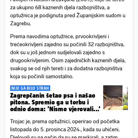
za ukupno 68 kaznenih djela razbojništva, a
optužnica je podignuta pred Županijskim sudom u
Zagrebu.
Prema navodima optužnice, prvookrivljeni i
trećeokrivljeni zajedno su počinili 32 razbojništva,
dok su u još jednom sudjelovali zajedno s
drugookrivljenim. Osim zajedničkih kaznenih djela,
svakog se od njih tereti i za dodatna razbojništva
koja su počinili samostalno.
NIJE GA BILO STRAH
Zagrepčanin šetao psa i našao
pitona. Spremio ga u torbu i
odnio doma: 'Nismo vjerovali...'
Trojac je, prema optužnici, operirao od početka
listopada do 5. prosinca 2024., kada su uhićeni.
Djelovali su na način da su se maskirali, a zatim