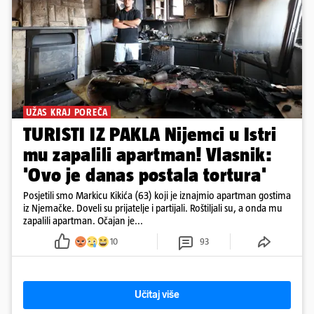
UŽAS KRAJ POREČA
TURISTI IZ PAKLA Nijemci u Istri
mu zapalili apartman! Vlasnik:
'Ovo je danas postala tortura'
Posjetili smo Markicu Kikića (63) koji je iznajmio apartman gostima
iz Njemačke. Doveli su prijatelje i partijali. Roštiljali su, a onda mu
zapalili apartman. Očajan je...
10
93
Učitaj više