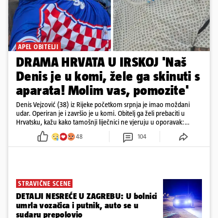
APEL OBITELJI
DRAMA HRVATA U IRSKOJ 'Naš
Denis je u komi, žele ga skinuti s
aparata! Molim vas, pomozite'
Denis Vejzović (38) iz Rijeke početkom srpnja je imao moždani
udar. Operiran je i završio je u komi. Obitelj ga želi prebaciti u
Hrvatsku, kažu kako tamošnji liječnici ne vjeruju u oporavak:
'Imamo 72 sata'
48
104
STRAVIČNE SCENE
DETALJI NESREĆE U ZAGREBU: U bolnici
umrla vozačica i putnik, auto se u
sudaru prepolovio