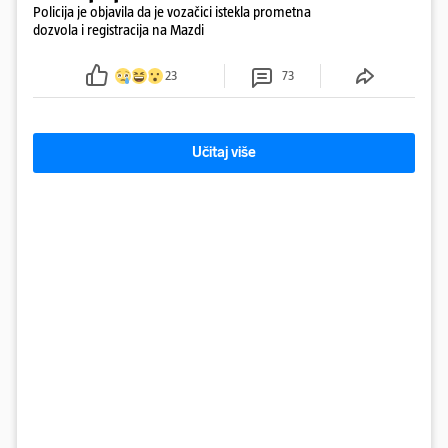
Policija je objavila da je vozačici istekla prometna
dozvola i registracija na Mazdi
23
73
Učitaj više