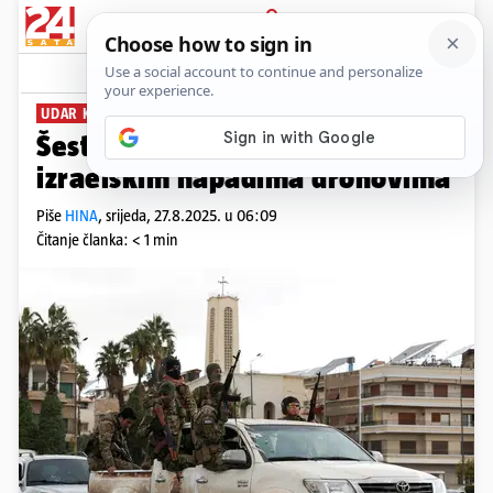
PRIJAVA
News
Komentari
3
UDAR KOD DAMASKA
Šest sirijskih vojnika poginulo u
izraelskim napadima dronovima
Piše
HINA
,
srijeda, 27.8.2025. u 06:09
Čitanje članka: < 1 min