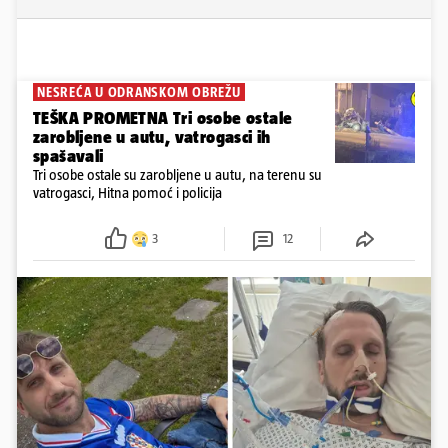
NESREĆA U ODRANSKOM OBREŽU
TEŠKA PROMETNA Tri osobe ostale
zarobljene u autu, vatrogasci ih
spašavali
Tri osobe ostale su zarobljene u autu, na terenu su
vatrogasci, Hitna pomoć i policija
3
12