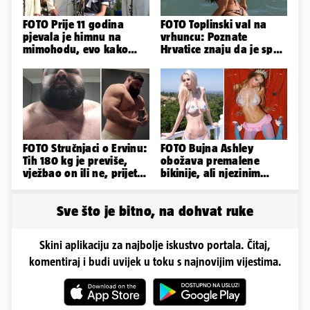
FOTO Prije 11 godina
FOTO Toplinski val na
pjevala je himnu na
vrhuncu: Poznate
mimohodu, evo kako
Hrvatice znaju da je spas
danas izgleda Mia
u minijaturnom bikiniju
Negovetić
FOTO Stručnjaci o Ervinu:
FOTO Bujna Ashley
Tih 180 kg je previše,
obožava premalene
vježbao on ili ne, prijete
bikinije, ali njezinim
mu mnoge komplikacije
fanovima to uopće ne
smeta
Sve što je bitno, na dohvat ruke
Skini aplikaciju za najbolje iskustvo portala. Čitaj,
komentiraj i budi uvijek u toku s najnovijim vijestima.