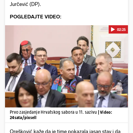
Jurčević (DP).
POGLEDAJTE VIDEO:
02:25
Pokretanje videa...
Prvo zasjedanje Hrvatskog sabora u 11. sazivu
| Video:
24sata/pixsell
Orešković kaže da je time pokazala jasan stav i da