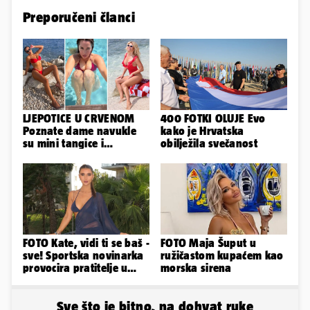
Preporučeni članci
LJEPOTICE U CRVENOM
400 FOTKI OLUJE Evo
Poznate dame navukle
kako je Hrvatska
su mini tangice i
obilježila svečanost
grudnjake pa istaknule
obline
FOTO Kate, vidi ti se baš -
FOTO Maja Šuput u
sve! Sportska novinarka
ružičastom kupaćem kao
provocira pratitelje u
morska sirena
oskudnim haljinama
Sve što je bitno, na dohvat ruke