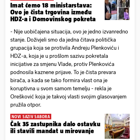
Imat ćemo 18 ministarstava:
Ovo je čista trgovina između
HDZ-a i Domovinskog pokreta
- Nije uobičajena situacija, ovo je jedno izvanredno
stanje. Doživjeli smo da jedna čitava politička
grupacija koja se protivila Andreju Plenkoviću i
HDZ-a, koja je u prošlom sazivu pokretala
inicijative za smjenu Vlade, protiv Plenkovića
podnosila kaznene prijave. To je čista prevara
birača, a kada se tako formira vlast ona je
koruptivna u svom samom temelju - rekla je
Orešković koja je takvoj vlasti svojim glasovanjem
pružila otpor.
NOVI SAZIV SABORA
Čak 35 zastupnika dalo ostavku
ili stavili mandat u mirovanje