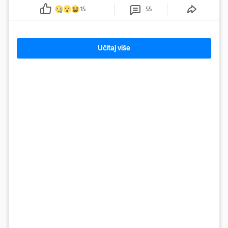
neutvrđenih razloga sletio s kolnika, a od siline udara vozilo se
15
55
prepolovilo.
Učitaj više