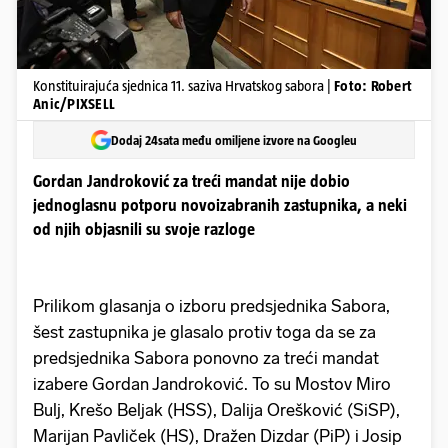
Konstituirajuća sjednica 11. saziva Hrvatskog sabora |
Foto: Robert
Anic/PIXSELL
Dodaj 24sata među omiljene izvore na Googleu
Gordan Jandroković za treći mandat nije dobio
jednoglasnu potporu novoizabranih zastupnika, a neki
od njih objasnili su svoje razloge
Prilikom glasanja o izboru predsjednika Sabora,
šest zastupnika je glasalo protiv toga da se za
predsjednika Sabora ponovno za treći mandat
izabere Gordan Jandroković. To su Mostov Miro
Bulj, Krešo Beljak (HSS), Dalija Orešković (SiSP),
Marijan Pavliček (HS), Dražen Dizdar (PiP) i Josip