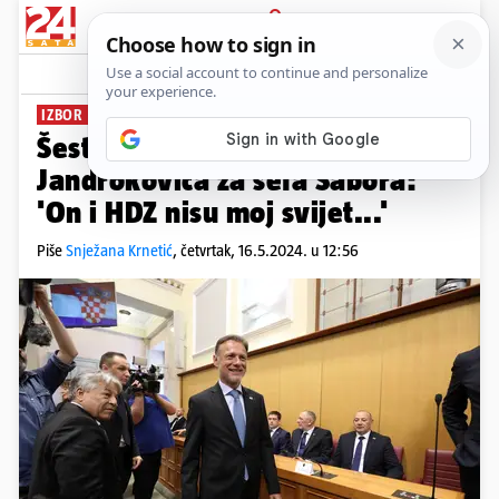
PRIJAVA
News
Komentari
105
IZBOR ŠEFA SABORA
Šestero zastupnika bilo protiv
Jandrokovića za šefa Sabora:
'On i HDZ nisu moj svijet...'
Piše
Snježana Krnetić
,
četvrtak, 16.5.2024. u 12:56