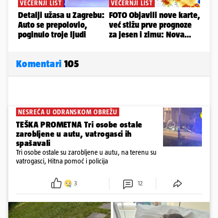
Komentari
105
NESREĆA U ODRANSKOM OBREŽU
TEŠKA PROMETNA Tri osobe ostale
zarobljene u autu, vatrogasci ih
spašavali
Tri osobe ostale su zarobljene u autu, na terenu su
vatrogasci, Hitna pomoć i policija
3
12