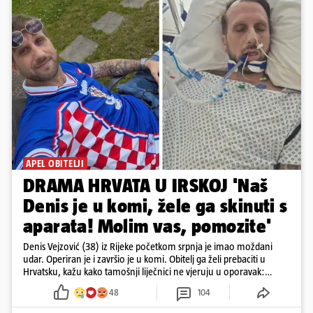
APEL OBITELJI
DRAMA HRVATA U IRSKOJ 'Naš
Denis je u komi, žele ga skinuti s
aparata! Molim vas, pomozite'
Denis Vejzović (38) iz Rijeke početkom srpnja je imao moždani
udar. Operiran je i završio je u komi. Obitelj ga želi prebaciti u
Hrvatsku, kažu kako tamošnji liječnici ne vjeruju u oporavak:
'Imamo 72 sata'
48
104