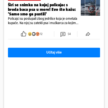
Širi se snimka na kojoj policajac s
broda baca psa u more! Evo što kažu:
'Samo smo ga pustili'
Policajci su postupali zbog jedrilice koja je ometala
kupače. Na njoj su zatekli psa i muškarca za kojim
se od ranije trage. Muškarac je pružao otpor te su
ga uhitili, a psa je preuzeo komunalni redar
12
54
Učitaj više