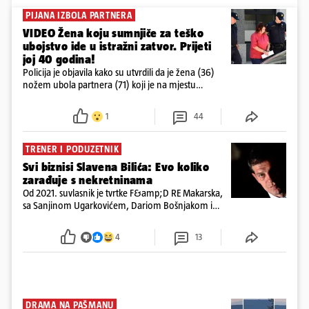
PIJANA IZBOLA PARTNERA
VIDEO Žena koju sumnjiče za teško
ubojstvo ide u istražni zatvor. Prijeti
joj 40 godina!
Policija je objavila kako su utvrdili da je žena (36)
nožem ubola partnera (71) koji je na mjestu
preminuo. Imala je 2,03 promila. U nedjelju su je
ispitali i poslali u istražni zatvor
1
44
TRENER I PODUZETNIK
Svi biznisi Slavena Bilića: Evo koliko
zarađuje s nekretninama
Od 2021. suvlasnik je tvrtke F&amp;D RE Makarska,
sa Sanjinom Ugarkovićem, Dariom Bošnjakom i
Dobrislavom Hrkaćem. Tvrtka je registrirana za
poslovanje nekretninama, a od osnutka nema
4
13
zaposlenih
DRAMA NA PAŠMANU