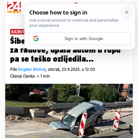
PRIJAVA
News
Komentari
12
KAZNIT ĆE JE
Sign in with Google
Šibenčanka ignorirala znakove
za radove, upala autom u rupu
pa se teško ozlijedila...
Piše
Bogdan Blotnej
,
utorak, 23.9.2025. u 12:03
Čitanje članka: < 1 min