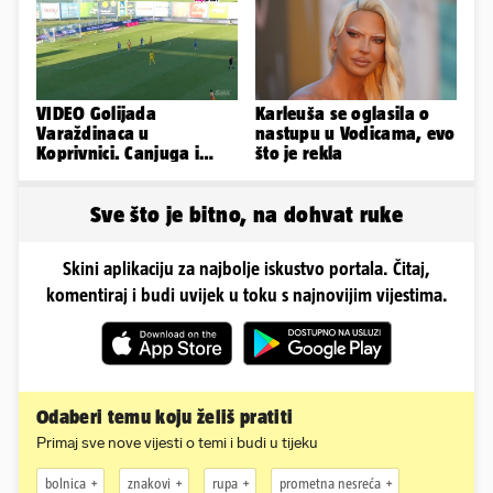
VIDEO Golijada
Karleuša se oglasila o
Varaždinaca u
nastupu u Vodicama, evo
Koprivnici. Canjuga i
što je rekla
Latković sjajni,
pogledajte sve golove!
Sve što je bitno, na dohvat ruke
Skini aplikaciju za najbolje iskustvo portala. Čitaj,
komentiraj i budi uvijek u toku s najnovijim vijestima.
Odaberi temu koju želiš pratiti
Primaj sve nove vijesti o temi i budi u tijeku
bolnica
znakovi
rupa
prometna nesreća