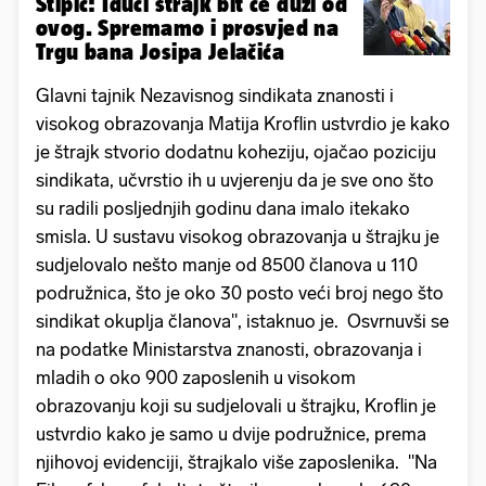
Stipić: Idući štrajk bit će duži od
ovog. Spremamo i prosvjed na
Trgu bana Josipa Jelačića
Glavni tajnik Nezavisnog sindikata znanosti i
visokog obrazovanja Matija Kroflin ustvrdio je kako
je štrajk stvorio dodatnu koheziju, ojačao poziciju
sindikata, učvrstio ih u uvjerenju da je sve ono što
su radili posljednjih godinu dana imalo itekako
smisla. U sustavu visokog obrazovanja u štrajku je
sudjelovalo nešto manje od 8500 članova u 110
podružnica, što je oko 30 posto veći broj nego što
sindikat okuplja članova", istaknuo je. Osvrnuvši se
na podatke Ministarstva znanosti, obrazovanja i
mladih o oko 900 zaposlenih u visokom
obrazovanju koji su sudjelovali u štrajku, Kroflin je
ustvrdio kako je samo u dvije podružnice, prema
njihovoj evidenciji, štrajkalo više zaposlenika. "Na