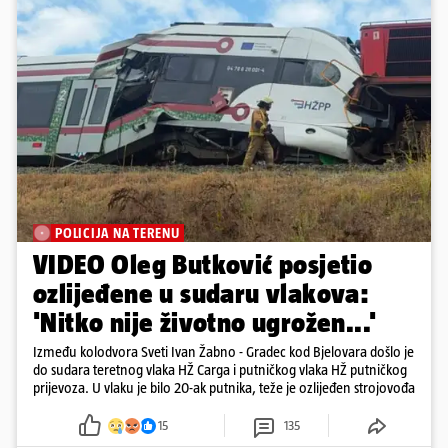
POLICIJA NA TERENU
VIDEO Oleg Butković posjetio
ozlijeđene u sudaru vlakova:
'Nitko nije životno ugrožen...'
Između kolodvora Sveti Ivan Žabno - Gradec kod Bjelovara došlo je
do sudara teretnog vlaka HŽ Carga i putničkog vlaka HŽ putničkog
prijevoza. U vlaku je bilo 20-ak putnika, teže je ozlijeđen strojovođa
15
135