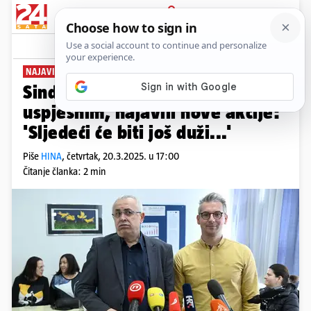
PRIJAVA
News
Komentari
5
NAJAVILI NOVI PROSVJED
Sindikalisti su štrajk ocijenili
uspješnim, najavili nove akcije:
'Sljedeći će biti još duži...'
Piše
HINA
,
četvrtak, 20.3.2025. u 17:00
Čitanje članka: 2 min