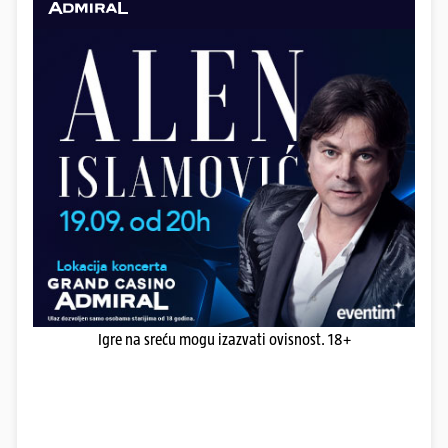
Igre na sreću mogu izazvati ovisnost. 18+