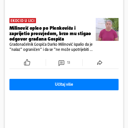
EKOCID U LICI
Milinović opleo po Plenkoviću i
zaprijetio prosvjedom, brzo mu stigao
odgovor građana Gospića
Gradonačelnik Gospića Darko Milinović ispalio da je
"nalaz" ograničen" i da se "ne može upotrijebiti za
sudske sporove". Građani Gospića ga podsjetili da
ga je naručio Uskok i da je dio spisa
13
Učitaj više