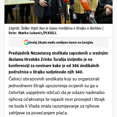
Zagreb: Željko Stipić dao je izjavu medijima o štrajku u školstvu |
Foto: Marko Lukunic/PIXSELL
Dodaj 24sata među omiljene izvore na Googleu
Predsjednik Nezavisnog sindikata zaposlenih u srednjim
školama Hrvatske Zrinko Turalija izvijestio je na
konferenciji za novinare kako je od 346 sindikalnih
podružnica u štrajku sudjelovalo njih 340.
Čelnici obrazovnih sindikata koji su organizirali
jednodnevni štrajk upozorenja ocijenili su ga u
četvrtak uspješnim ističući da je odaziv nadmašio
njihova očekivanja te najavili novi prosvjed i štrajk
ne bude li Vlada imala razumijevanje za njihove
zahtjeve za povećanjem plaća.