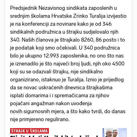
Predsjednik Nezavisnog sindikata zaposlenih u
srednjim školama Hrvatske Zrinko Turalija izvijestio
je na konferenciji za novinare kako je od 346
sindikalnih podružnica u štrajku sudjelovalo njih
340. Naših članova je štrajkalo 8260, 86 posto i to
je podatak koji smo očekivali. U 340 podružnica
bilo je ukupno 12.993 zaposlenika, no ono što nas
je iznenadilo je što najveći broj ljudi, njih oko 4500
koji su se odazvali štrajku, nije sindikalno
organizirano, istaknuo je Turalija. Iznio je prijedlog
da se novac uskraćenih dnevnica štrajkašima
isplati domarima i i spremačicama za njihov
pojačani angažman nakon uvođenja
novih sigurnosnih mjera, a što kako tvrdi, do danas
nije primjereno regulirano.
ŠTRAJK U ŠKOLAMA