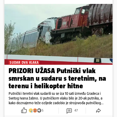
SUDAR DVA VLAKA
PRIZORI UŽASA Putnički vlak
smrskan u sudaru s teretnim, na
terenu i helikopter hitne
Putnički i teretni vlak sudarili su se iza 10 sati između Gradeca i
Svetog Ivana žabno. U putničkom vlaku bilo je 20-ak putnika, a
kako doznajemo teže ozljede zadobio je strojovođa putničkog
vlaka. Zatvoren je promet, a fotoreporteri Prigorskog objavili su
5
47
prve snimke s mjesta sudara