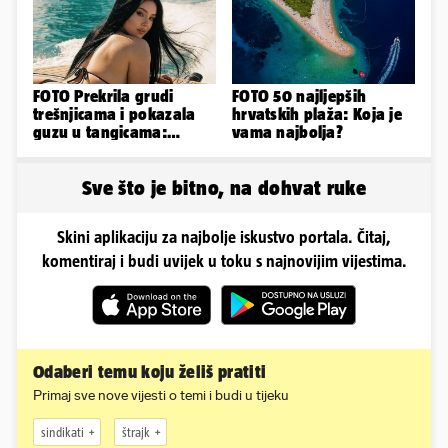
FOTO Prekrila grudi
FOTO 50 najljepših
trešnjicama i pokazala
hrvatskih plaža: Koja je
guzu u tangicama:
vama najbolja?
Ovako ljetuje bujna
Slavonka
Sve što je bitno, na dohvat ruke
Skini aplikaciju za najbolje iskustvo portala. Čitaj,
komentiraj i budi uvijek u toku s najnovijim vijestima.
Odaberi temu koju želiš pratiti
Primaj sve nove vijesti o temi i budi u tijeku
sindikati
štrajk