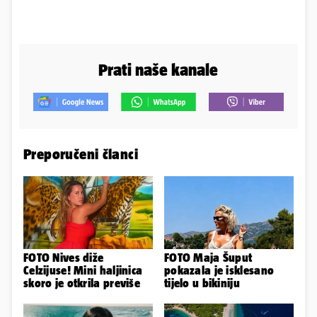
Prati naše kanale
Preporučeni članci
FOTO Nives diže
FOTO Maja Šuput
Celzijuse! Mini haljinica
pokazala je isklesano
skoro je otkrila previše
tijelo u bikiniju