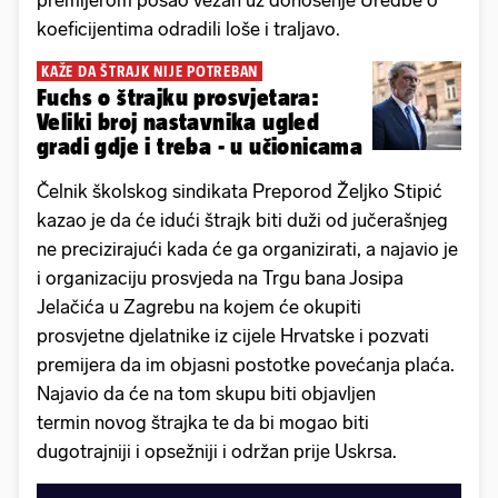
premijerom posao vezan uz donošenje Uredbe o
koeficijentima odradili loše i traljavo.
KAŽE DA ŠTRAJK NIJE POTREBAN
Fuchs o štrajku prosvjetara:
Veliki broj nastavnika ugled
gradi gdje i treba - u učionicama
Čelnik školskog sindikata Preporod Željko Stipić
kazao je da će idući štrajk biti duži od jučerašnjeg
ne precizirajući kada će ga organizirati, a najavio je
i organizaciju prosvjeda na Trgu bana Josipa
Jelačića u Zagrebu na kojem će okupiti
prosvjetne djelatnike iz cijele Hrvatske i pozvati
premijera da im objasni postotke povećanja plaća.
Najavio da će na tom skupu biti objavljen
termin novog štrajka te da bi mogao biti
dugotrajniji i opsežniji i održan prije Uskrsa.