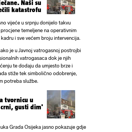
ječane. Naši su
ečili katastrofu
no vijeće u srpnju donijelo takvu
 procjene temeljene na operativnim
adru i sve većem broju intervencija.
kako je u Javnoj vatrogasnoj postrojbi
ionalnih vatrogasaca dok je njih
pćenju te dodaju da umjesto brze i
ada stiže tek simbolično odobrenje,
m potreba službe.
a tvornicu u
 crni, gusti dim'
luka Grada Osijeka jasno pokazuje gdje