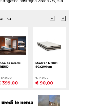
vatrogasna postrojba Grada Osijeka.
u uredi te nema