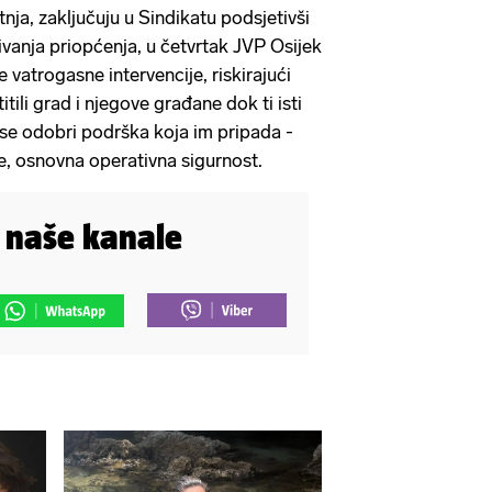
nja, zaključuju u Sindikatu podsjetivši
ivanja priopćenja, u četvrtak JVP Osijek
ke vatrogasne intervencije, riskirajući
itili grad i njegove građane dok ti isti
 se odobri podrška koja im pripada -
, osnovna operativna sigurnost.
i naše kanale