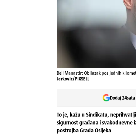
Beli Manastir: Obilazak posljednih kilome
Jerkovic/PIXSELL
Dodaj 24sata
To je, kažu u Sindikatu, neprihvatlj
sigurnost građana i svakodnevne i
postrojba Grada Osijeka