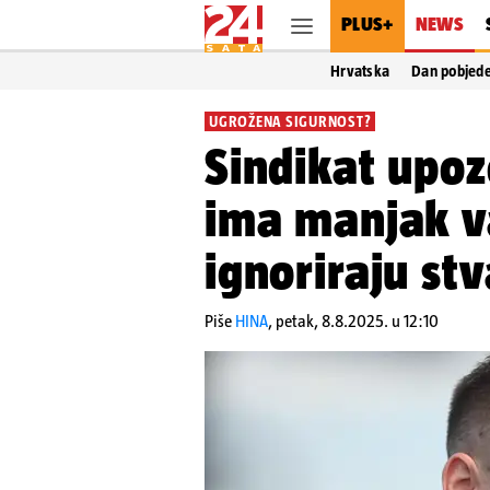
PLUS+
NEWS
Hrvatska
Dan pobjed
UGROŽENA SIGURNOST?
Sindikat upoz
ima manjak v
ignoriraju st
Piše
HINA
,
petak, 8.8.2025. u 12:10