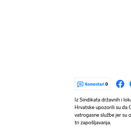
Komentari
0
Iz Sindikata državnih i lo
Hrvatske upozorili su da 
vatrogasne službe jer su 
tri zapošljavanja.