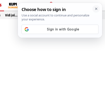
S
PRIJAVA
e
Vidi još…