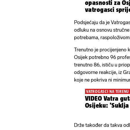
opasnosti za Os
vatrogasci sprij
Podsjećaju da je Vatrogas
odluku na osnovu stručne
potrebama, raspoloživom k
Trenutno je procijenjeno 
Osijek potrebno 96 profes
trenutno 86, ističu u prio
odgovorne reakcije, iz Gr
koje ne pokriva ni minimu
VATROGASCI NA TERENU
VIDEO Vatra gut
Osijeku: 'Suklja
Drže također da takva od