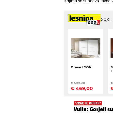
kojima se suočava Javna 
'ZRAK JE DOBAR'
Vulin: Gorjeli s