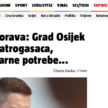
SHOW
SPORT
LIFE&STYLE
VIRAL
SCI/TECH
EXPRES
e
Crna kronika
Svijet
Rat u Ukrajini
Politika
Vrijeme
Kolumn
orava: Grad Osijek
atrogasaca,
varne potrebe...
Čitanje članka: < 1 min