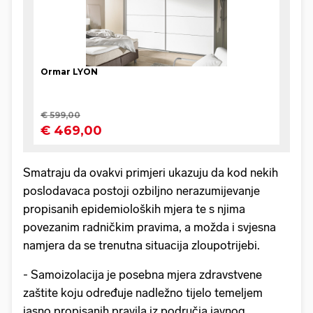
Smatraju da ovakvi primjeri ukazuju da kod nekih
poslodavaca postoji ozbiljno nerazumijevanje
propisanih epidemioloških mjera te s njima
povezanim radničkim pravima, a možda i svjesna
namjera da se trenutna situacija zloupotrijebi.
- Samoizolacija je posebna mjera zdravstvene
zaštite koju određuje nadležno tijelo temeljem
jasno propisanih pravila iz područja javnog