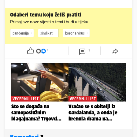
Odaberi temu koju želiš pratiti
Primaj sve nove vijesti o temi i budi u tijeku
pandemija
sindikati
korona virus
3
3
Komentari
3