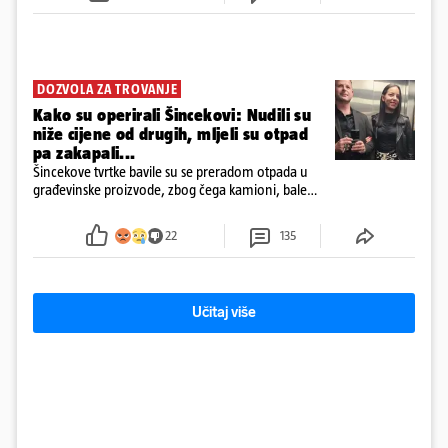
DOZVOLA ZA TROVANJE
Kako su operirali Šincekovi: Nudili su
niže cijene od drugih, mljeli su otpad
pa zakapali...
Šincekove tvrtke bavile su se preradom otpada u
građevinske proizvode, zbog čega kamioni, bale
plastike i samljeveni materijal dugo nisu izazivali
sumnju
22
135
Učitaj više