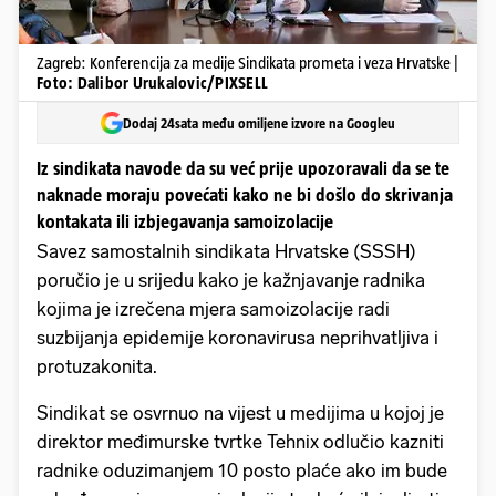
Zagreb: Konferencija za medije Sindikata prometa i veza Hrvatske |
Foto: Dalibor Urukalovic/PIXSELL
Dodaj 24sata među omiljene izvore na Googleu
Iz sindikata navode da su već prije upozoravali da se te
naknade moraju povećati kako ne bi došlo do skrivanja
kontakata ili izbjegavanja samoizolacije
Savez samostalnih sindikata Hrvatske (SSSH)
poručio je u srijedu kako je kažnjavanje radnika
kojima je izrečena mjera samoizolacije radi
suzbijanja epidemije koronavirusa neprihvatljiva i
protuzakonita.
Sindikat se osvrnuo na vijest u medijima u kojoj je
direktor međimurske tvrtke Tehnix odlučio kazniti
radnike oduzimanjem 10 posto plaće ako im bude