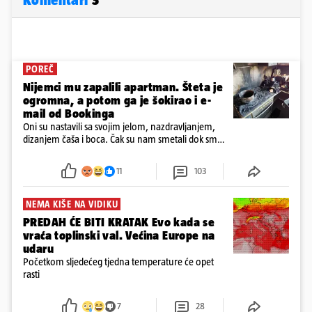
POREČ
Nijemci mu zapalili apartman. Šteta je
ogromna, a potom ga je šokirao i e-
mail od Bookinga
Oni su nastavili sa svojim jelom, nazdravljanjem,
dizanjem čaša i boca. Čak su nam smetali dok smo
u panici kupili crijeva kako bismo pokušali ugasiti
požar, rekao je vlasnik
11
103
NEMA KIŠE NA VIDIKU
PREDAH ĆE BITI KRATAK Evo kada se
vraća toplinski val. Većina Europe na
udaru
Početkom sljedećeg tjedna temperature će opet
rasti
7
28