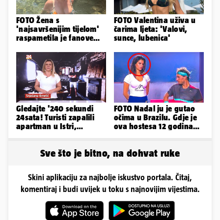
FOTO Žena s
FOTO Valentina uživa u
'najsavršenijim tijelom'
čarima ljeta: 'Valovi,
raspametila je fanove
sunce, lubenica'
zaigranim fotkama iz
plićaka
Gledajte '240 sekundi
FOTO Nadal ju je gutao
24sata! Turisti zapalili
očima u Brazilu. Gdje je
apartman u Istri,
ova hostesa 12 godina
vlasnik: 'Sezona mi je
poslije i kako izgleda?
završena'
Sve što je bitno, na dohvat ruke
Skini aplikaciju za najbolje iskustvo portala. Čitaj,
komentiraj i budi uvijek u toku s najnovijim vijestima.