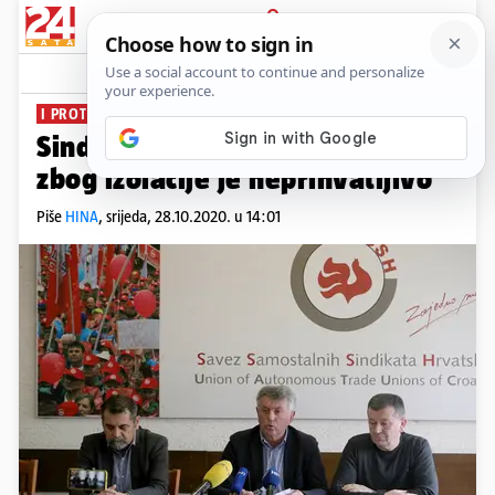
PRIJAVA
News
Komentari
3
I PROTUZAKONITO
Sindikati: Kažnjavanje radnika
zbog izolacije je neprihvatljivo
Piše
HINA
,
srijeda, 28.10.2020. u 14:01