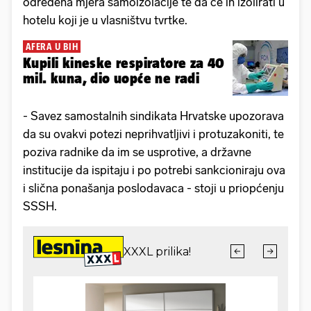
određena mjera samoizolacije te da će ih izolirati u
hotelu koji je u vlasništvu tvrtke.
AFERA U BIH
Kupili kineske respiratore za 40
mil. kuna, dio uopće ne radi
- Savez samostalnih sindikata Hrvatske upozorava
da su ovakvi potezi neprihvatljivi i protuzakoniti, te
poziva radnike da im se usprotive, a državne
institucije da ispitaju i po potrebi sankcioniraju ova
i slična ponašanja poslodavaca - stoji u priopćenju
SSSH.