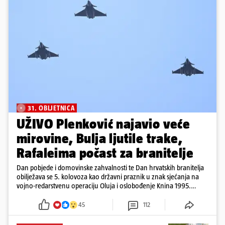
31. OBLJETNICA
UŽIVO Plenković najavio veće
mirovine, Bulja ljutile trake,
Rafaleima počast za branitelje
Dan pobjede i domovinske zahvalnosti te Dan hrvatskih branitelja
obilježava se 5. kolovoza kao državni praznik u znak sjećanja na
vojno-redarstvenu operaciju Oluja i oslobođenje Knina 1995.
godine
45
112