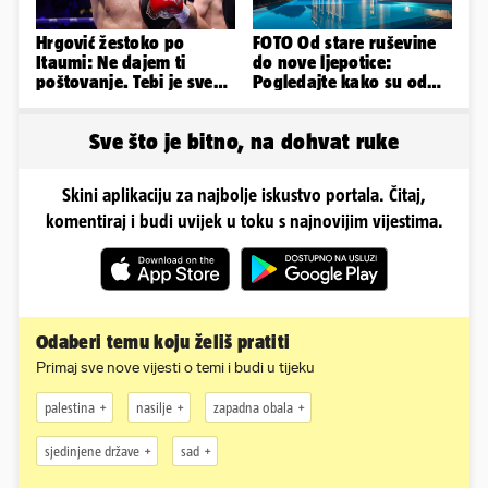
Hrgović žestoko po
FOTO Od stare ruševine
Itaumi: Ne dajem ti
do nove ljepotice:
poštovanje. Tebi je sve
Pogledajte kako su od
na pladnju, za Hrvata ih
škole u Podstrani
'zaboli'
napravili vilu
Sve što je bitno, na dohvat ruke
Skini aplikaciju za najbolje iskustvo portala. Čitaj,
komentiraj i budi uvijek u toku s najnovijim vijestima.
Odaberi temu koju želiš pratiti
Primaj sve nove vijesti o temi i budi u tijeku
palestina
nasilje
zapadna obala
sjedinjene države
sad