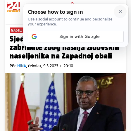
PRIJAVA
News
Komentari
0
NASILJE NAD PALESTINCIMA
Sjedinjene države posebno su
zabrinute zbog nasilja židovskih
naseljenika na Zapadnoj obali
Piše
HINA
,
četvrtak, 9.3.2023. u 20:10