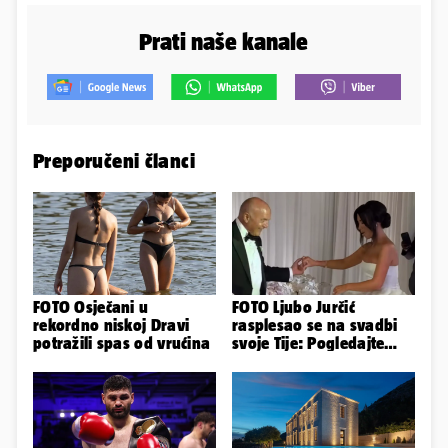
Prati naše kanale
Preporučeni članci
FOTO Osječani u
FOTO Ljubo Jurčić
rekordno niskoj Dravi
rasplesao se na svadbi
potražili spas od vrućina
svoje Tije: Pogledajte
kako je izgledalo
vjenčanje...