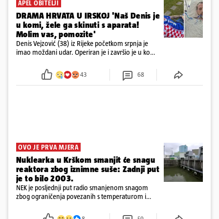
APEL OBITELJI
DRAMA HRVATA U IRSKOJ 'Naš Denis je
u komi, žele ga skinuti s aparata!
Molim vas, pomozite'
Denis Vejzović (38) iz Rijeke početkom srpnja je
imao moždani udar. Operiran je i završio je u komi.
Obitelj ga želi prebaciti u Hrvatsku, kažu kako
tamošnji liječnici ne vjeruju u oporavak: 'Imamo
43
68
72 sata'
OVO JE PRVA MJERA
Nuklearka u Krškom smanjit će snagu
reaktora zbog iznimne suše: Zadnji put
je to bilo 2003.
NEK je posljednji put radio smanjenom snagom
zbog ograničenja povezanih s temperaturom i
protokom rijeke Save 2003. godine, kada je
smanjenje snage bilo potrebno više od 90 dana.
8
59