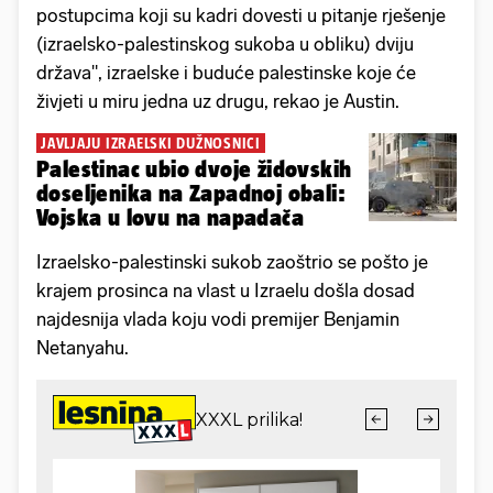
postupcima koji su kadri dovesti u pitanje rješenje
(izraelsko-palestinskog sukoba u obliku) dviju
država", izraelske i buduće palestinske koje će
živjeti u miru jedna uz drugu, rekao je Austin.
JAVLJAJU IZRAELSKI DUŽNOSNICI
Palestinac ubio dvoje židovskih
doseljenika na Zapadnoj obali:
Vojska u lovu na napadača
Izraelsko-palestinski sukob zaoštrio se pošto je
krajem prosinca na vlast u Izraelu došla dosad
najdesnija vlada koju vodi premijer Benjamin
Netanyahu.