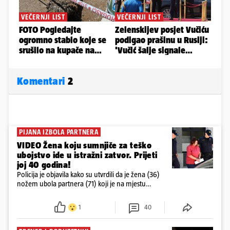
Komentari
2
PIJANA IZBOLA PARTNERA
VIDEO Žena koju sumnjiče za teško
ubojstvo ide u istražni zatvor. Prijeti
joj 40 godina!
Policija je objavila kako su utvrdili da je žena (36)
nožem ubola partnera (71) koji je na mjestu
preminuo. Imala je 2,03 promila. U nedjelju su je
ispitali i poslali u istražni zatvor
1
40