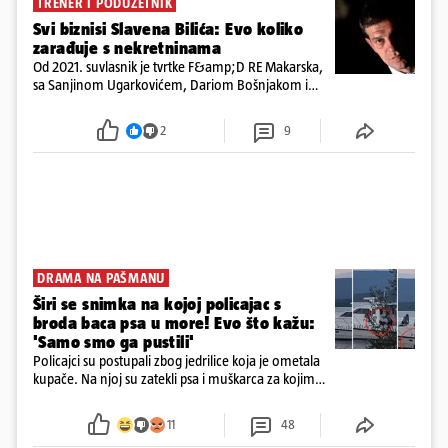
TRENER I PODUZETNIK
Svi biznisi Slavena Bilića: Evo koliko
zarađuje s nekretninama
Od 2021. suvlasnik je tvrtke F&amp;D RE Makarska,
sa Sanjinom Ugarkovićem, Dariom Bošnjakom i
Dobrislavom Hrkaćem. Tvrtka je registrirana za
poslovanje nekretninama, a od osnutka nema
2
9
zaposlenih
DRAMA NA PAŠMANU
Širi se snimka na kojoj policajac s
broda baca psa u more! Evo što kažu:
'Samo smo ga pustili'
Policajci su postupali zbog jedrilice koja je ometala
kupače. Na njoj su zatekli psa i muškarca za kojim
se od ranije trage. Muškarac je pružao otpor te su
ga uhitili, a psa je preuzeo komunalni redar
11
48