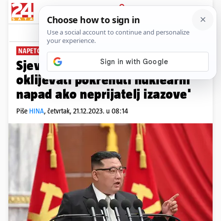
PRIJAVA
News
Komentari
2
NAPETOSTI RASTU
Sjevernokorejski vođa: 'Neću
oklijevati pokrenuti nuklearni
napad ako neprijatelj izazove'
Piše
HINA
,
četvrtak, 21.12.2023. u 08:14