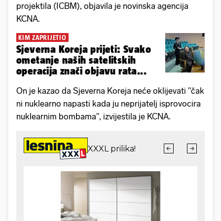
projektila (ICBM), objavila je novinska agencija
KCNA.
KIM ZAPRIJETIO
Sjeverna Koreja prijeti: Svako
ometanje naših satelitskih
operacija znači objavu rata...
On je kazao da Sjeverna Koreja neće oklijevati "čak
ni nuklearno napasti kada ju neprijatelj isprovocira
nuklearnim bombama", izvijestila je KCNA.