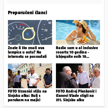
Preporučeni članci
Znate li što znači ova
Radio sam u al inclusive
lampica u autu? Na
resortu 10 godina -
internetu se posvađali
izbjegnite ovih 19
grešaka i olakšajte si
odmor
FOTO Uzvanici stižu na
FOTO Andrej Plenković i
Sinjsku alku: Bulj s
članovi Vlade stigli na
porukom na majici
311. Sinjsku alku