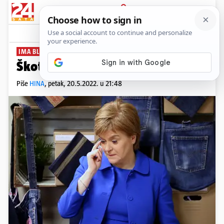
PRIJAVA
News
Komentari
2
IMA BLAGE SIMPTOME
Škotska premijerka ima koronu
Piše
HINA
,
petak, 20.5.2022. u 21:48