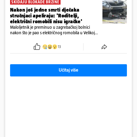
SKIDAJU BLOKADE BRZINE
Nakon još jedne smrti dječaka
stručnjaci apeliraju: 'Roditelji,
električni romobili nisu igračke'
Maloljetnik je preminuo u zagrebačkoj bolnici
nakon što je pao s električnog romobila u Velikoj
Gorici. Liječnici: ‘Ozljede su sve jezivije’
13
Učitaj više