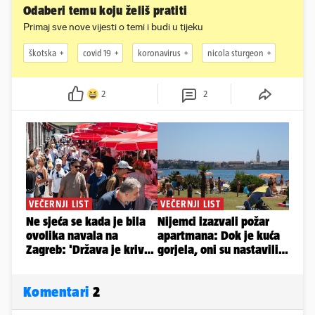
Odaberi temu koju želiš pratiti
Primaj sve nove vijesti o temi i budi u tijeku
škotska
covid 19
koronavirus
nicola sturgeon
2
2
Komentari
2