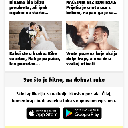
Dinamo bio blizu
NAČELNIK BEZ KONTROLE
preokreta, ali ipak
Prijetio je smrću ocu s
izgubio na startu
bebom, napao ga je sa
Ramljaka
svoja dva sina!
Kakvi ste u braku: Ribe
Vruće poze uz koje akcija
su žrtve, Rak je papučar,
dulje traje, a ona će u
Lav pouzdan...
svakoj uživati
Sve što je bitno, na dohvat ruke
Skini aplikaciju za najbolje iskustvo portala. Čitaj,
komentiraj i budi uvijek u toku s najnovijim vijestima.