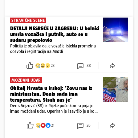
STRAVIČNE SCENE
DETALJI NESREĆE U ZAGREBU: U bolnici
umrla vozačica i putnik, auto se u
sudaru prepolovio
Policija je objavila da je vozačici istekla prometna
dozvola i registracija na Mazdi
23
88
MOŽDANI UDAR
Obitelj Hrvata u Irskoj: 'Zovu nas iz
ministarstva. Denis sada ima
temperaturu. Strah nas je'
Denis Vejzović (38) iz Rijeke početkom srpnja je
imao moždani udar. Operiran je i završio je u komi.
Obitelj ga želi prebaciti u Hrvatsku, kažu kako
tamošnji liječnici ne vjeruju u oporavak: 'Imamo
21
26
72 sata'