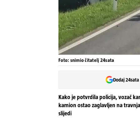
Foto: snimio čitatelj 24sata
Dodaj 24sata
Kako je potvrdila policija, vozač k
kamion ostao zaglavljen na travnjak
slijedi