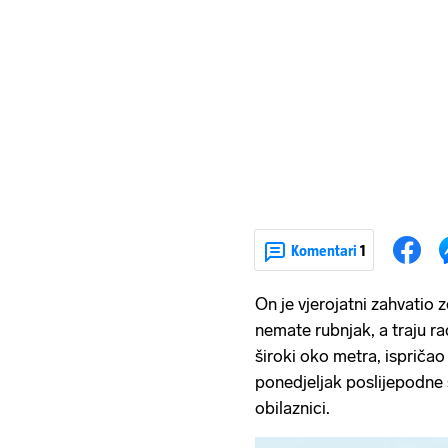
Komentari
1
On je vjerojatni zahvatio 
nemate rubnjak, a traju ra
široki oko metra, ispričao 
ponedjeljak poslijepodne 
obilaznici.