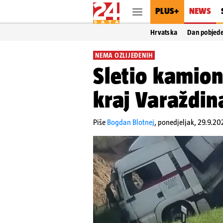
PLUS+
NEWS
Hrvatska
Dan pobjed
NEMA OZLIJEĐENIH
Sletio kamion
kraj Varaždin
Piše
Bogdan Blotnej
,
ponedjeljak, 29.9.202