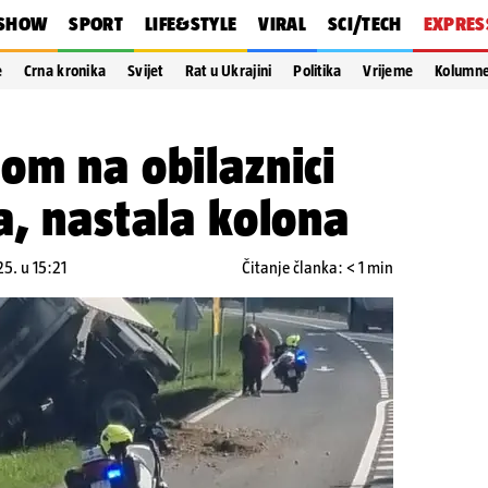
SHOW
SPORT
LIFE&STYLE
VIRAL
SCI/TECH
EXPRES
e
Crna kronika
Svijet
Rat u Ukrajini
Politika
Vrijeme
Kolumn
om na obilaznici
a, nastala kolona
5. u 15:21
Čitanje članka: < 1 min