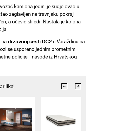
, vozač kamiona jedini je sudjelovao u
tao zaglavljen na travnjaku pokraj
en, a očevid slijedi. Nastala je kolona
ija.
a na
državnoj cesti DC2
u Varaždinu na
 vozi se usporeno jednim prometnim
etne policije - navode iz Hrvatskog