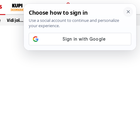
S
PRIJAVA
e
Vidi još…