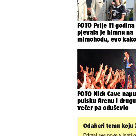
FOTO Prije 11 godina
pjevala je himnu na
mimohodu, evo kak
danas izgleda Mia
Negovetić
FOTO Nick Cave napu
pulsku Arenu i drugu
večer pa oduševio
Odaberi temu koju ž
Primaj sve nove vijesti o