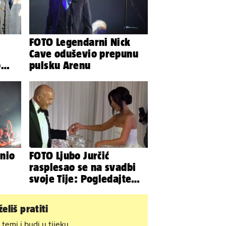
FOTO Legendarni Nick
Cave oduševio prepunu
o
pulsku Arenu
nio
FOTO Ljubo Jurčić
rasplesao se na svadbi
svoje Tije: Pogledajte
kako je izgledalo
vjenčanje...
eliš pratiti
 temi i budi u tijeku