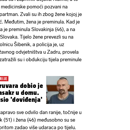
ne medicinske pomoći pozvani na
apartman. Zvali su ih zbog žene kojoj je
. Međutim, žena je preminula. Kad je
 da je preminula Slovakinja (46), a na
 Slovaka. Tijelo žene prevezli su na
nicu Šibenik, a policija je, uz
žavnog odvjetništva u Zadru, provela
atražili su i obdukciju tijela preminule
RIJE
ruvara dobio je
asakr u domu.
sio 'doviđenja'
zapravo sve odvilo dan ranije, točnije u
k (51) i žena (46) međusobno su se
je pritom zadao više udaraca po tijelu.