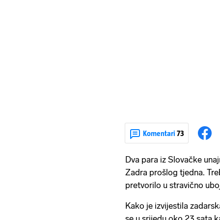
Komentari
73
Dva para iz Slovačke una
Zadra prošlog tjedna. Treb
pretvorilo u stravično ubo
Kako je izvijestila zadarsk
se u srijedu oko 23 sata k