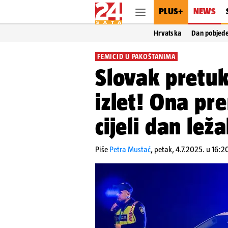
PLUS+
NEWS
Hrvatska
Dan pobjed
FEMICID U PAKOŠTANIMA
Slovak pretuk
izlet! Ona pr
cijeli dan leža
Piše
Petra Mustać
,
petak, 4.7.2025. u 16:2