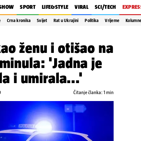
SHOW
SPORT
LIFE&STYLE
VIRAL
SCI/TECH
EXPRES
e
Crna kronika
Svijet
Rat u Ukrajini
Politika
Vrijeme
Kolumn
ao ženu i otišao na
eminula: 'Jadna je
la i umirala...'
0
Čitanje članka: 1 min