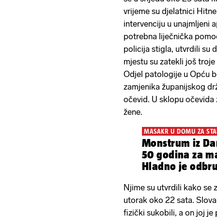
vrijeme su djelatnici Hit
intervenciju u unajmljeni 
potrebna liječnička pomoć
policija stigla, utvrdili su
mjestu su zatekli još troje
Odjel patologije u Opću bol
zamjenika županijskog dr
očevid. U sklopu očevida z
žene.
MASAKR U DOMU ZA STA
Monstrum iz Da
50 godina za m
Hladno je odbru
Njime su utvrdili kako se 
utorak oko 22 sata. Slova
fizički sukobili, a on joj 