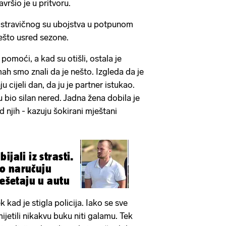
ršio je u pritvoru.
stravičnog su ubojstva u potpunom
što usred sezone.
 pomoći, a kad su otišli, ostala je
ah smo znali da je nešto. Izgleda da je
u cijeli dan, da ju je partner istukao.
 bio silan nered. Jadna žena dobila je
d njih - kazuju šokirani mještani
jali iz strasti.
o naručuju
rešetaju u autu
k kad je stigla policija. Iako se sve
mijetili nikakvu buku niti galamu. Tek