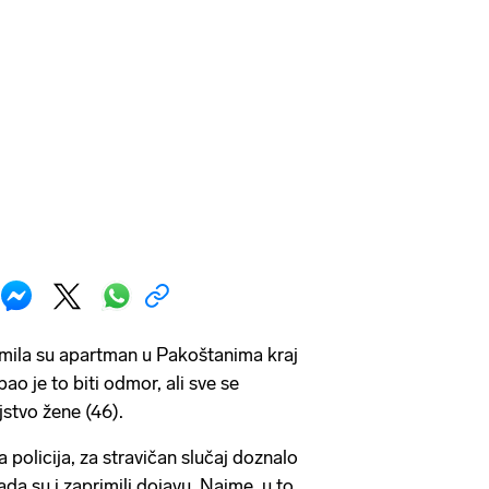
jmila su apartman u Pakoštanima kraj
ao je to biti odmor, ali sve se
jstvo žene (46).
a policija, za stravičan slučaj doznalo
ada su i zaprimili dojavu. Naime, u to