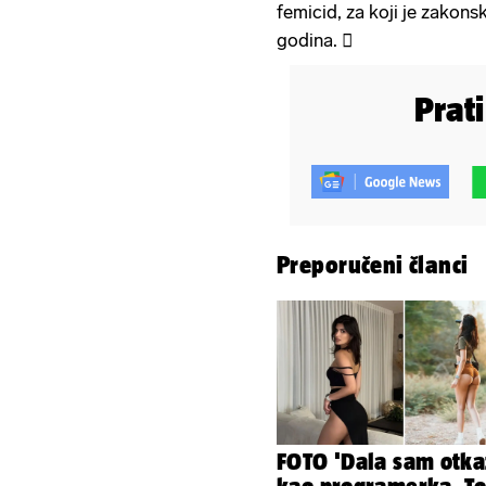
femicid, za koji je zakon
godina. 
Prat
Preporučeni članci
FOTO 'Dala sam otka
kao programerka. To