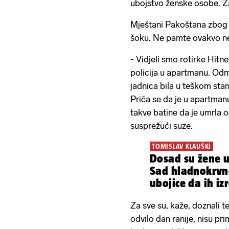
ubojstvo ženske osobe. Zav
Mještani Pakoštana zbog 
šoku. Ne pamte ovakvo ne
- Vidjeli smo rotirke Hitne
policija u apartmanu. Odm
jadnica bila u teškom stanj
Priča se da je u apartmanu
takve batine da je umrla o
susprežući suze.
TOMISLAV KLAUŠKI
Dosad su žene ubi
Sad hladnokrvn
ubojice da ih iz
Za sve su, kaže, doznali te
odvilo dan ranije, nisu pri