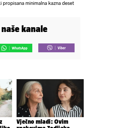
ski propisana minimalna kazna deset
i naše kanale
z
Vječno mladi: Ovim
liko
znakovima Zodijaka