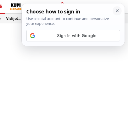
S
PRIJAVA
e
Vidi još…