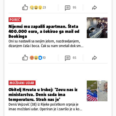
23
95
POREČ
Nijemci mu zapalili apartman. Šteta
400.000 eura, a šokirao ga mail od
Bookinga
Oni su nastavili sa svojim jelom, nazdravljanjem,
dizanjem čaša i boca. Čak su nam smetali dok smo
u panici kupili crijeva kako bismo pokušali ugasiti
požar, rekao je vlasnik
10
65
MOŽDANI UDAR
Obitelj Hrvata u Irskoj: 'Zovu nas iz
ministarstva. Denis sada ima
temperaturu. Strah nas je'
Denis Vejzović (38) iz Rijeke početkom srpnja je
imao moždani udar. Operiran je i završio je u komi.
Obitelj ga želi prebaciti u Hrvatsku, kažu kako