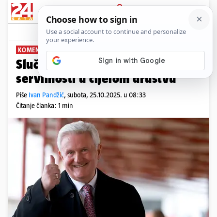
PRIJAVA
News
Komentari
1
KOMENTIRA: IVAN PANDŽIĆ
PLUS+
Slučaj Agrokor samo je primjer
servilnosti u cijelom društvu
Piše
Ivan Pandžić
,
subota, 25.10.2025. u 08:33
Čitanje članka: 1 min