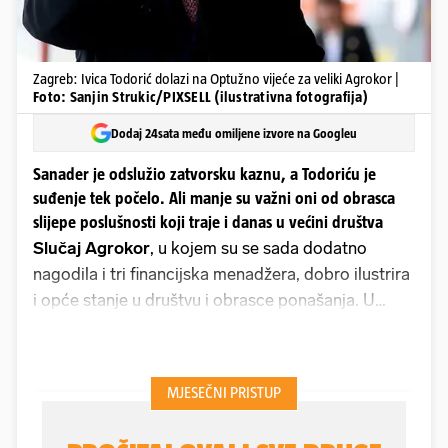
Zagreb: Ivica Todorić dolazi na Optužno vijeće za veliki Agrokor |
Foto: Sanjin Strukic/PIXSELL (ilustrativna fotografija)
Dodaj 24sata među omiljene izvore na Googleu
Sanader je odslužio zatvorsku kaznu, a Todoriću je
suđenje tek počelo. Ali manje su važni oni od obrasca
slijepe poslušnosti koji traje i danas u većini društva
Slučaj Agrokor
, u kojem su se sada dodatno
nagodila i tri financijska menadžera, dobro ilustrira
i opće stanje u društvu i obrasce ponašanja. U
društvu još većina voli “čvrstu ruku”, očinsku figuru
koja će brinuti o njima, a protiv njega se ne bune
dok god im je dobro - slušaju, malo grintaju i rade
što im se kaže. Kad igri dođe kraj, jednostavno
operu ruke od svega jer nisu oni znali ništa, samo