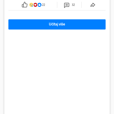
tamošnji liječnici ne vjeruju u oporavak: 'Imamo
22
32
72 sata'
Učitaj više