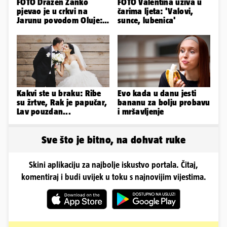
FOTO Dražen Žanko
FOTO Valentina uživa u
pjevao je u crkvi na
čarima ljeta: 'Valovi,
Jarunu povodom Oluje:
sunce, lubenica'
Evo kako je izgledao
nastup
Kakvi ste u braku: Ribe
Evo kada u danu jesti
su žrtve, Rak je papučar,
bananu za bolju probavu
Lav pouzdan...
i mršavljenje
Sve što je bitno, na dohvat ruke
Skini aplikaciju za najbolje iskustvo portala. Čitaj,
komentiraj i budi uvijek u toku s najnovijim vijestima.