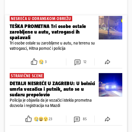
NESREĆA U ODRANSKOM OBREŽU
TEŠKA PROMETNA Tri osobe ostale
zarobljene u autu, vatrogasci ih
spašavali
Tri osobe ostale su zarobljene u autu, na terenu su
vatrogasci, Hitna pomoć i policija
3
12
STRAVIČNE SCENE
DETALJI NESREĆE U ZAGREBU: U bolnici
umrla vozačica i putnik, auto se u
sudaru prepolovio
Policija je objavila da je vozačici istekla prometna
dozvola i registracija na Mazdi
23
85