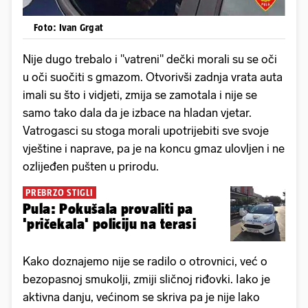
Foto: Ivan Grgat
Nije dugo trebalo i "vatreni" dečki morali su se oči
u oči suočiti s gmazom. Otvorivši zadnja vrata auta
imali su što i vidjeti, zmija se zamotala i nije se
samo tako dala da je izbace na hladan vjetar.
Vatrogasci su stoga morali upotrijebiti sve svoje
vještine i naprave, pa je na koncu gmaz ulovljen i ne
ozlijeđen pušten u prirodu.
PREBRZO STIGLI
Pula: Pokušala provaliti pa
'pričekala' policiju na terasi
Kako doznajemo nije se radilo o otrovnici, već o
bezopasnoj smukolji, zmiji sličnoj riđovki. Iako je
aktivna danju, većinom se skriva pa je nije lako