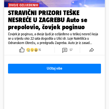
DVOJE OZLIJEĐENIH
STRAVIČNI PRIZORI TEŠKE
NESREĆE U ZAGREBU Auto se
prepolovio, čovjek poginuo
Čovjek je poginuo, a dvoje ljudi je ozlijeđeno u teškoj nesreći koja
se u srijedu oko 22 sata dogodila u Ulici dr. Luje Naletilića u
Odranskom Obrežu, u predgrađu Zagreba. Auto je iz zasad
neutvrđenih razloga sletio s kolnika, a od siline udara vozilo se
15
57
prepolovilo.
Učitaj više