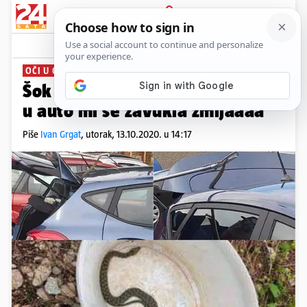
PRIJAVA
News
Komentari
7
OČI U OČI S GMAZOM
Šok u Puli: 'Vatrogasci upomoć,
u auto mi se zavukla zmijaaaa'
Piše
Ivan Grgat
,
utorak, 13.10.2020. u 14:17