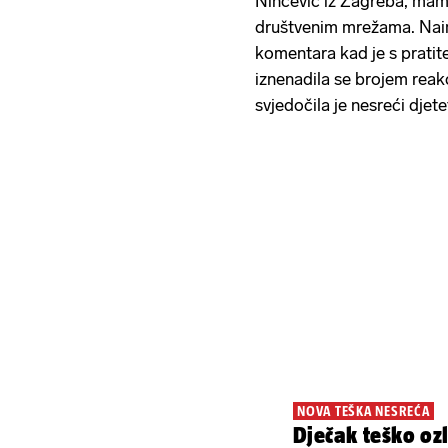
Ninčević iz Zagreba, mami
društvenim mrežama. Naim
komentara kad je s pratitel
iznenadila se brojem reakci
svjedočila je nesreći djet
NOVA TEŠKA NESREĆA
Dječak teško oz