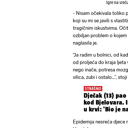
Igre na sreć
- Nisam očekivala toliko 
koji su mi se javili s vlast
tragičnim iskustvima. Očit
ozbiljan problem o kojem
naglasila je.
“Ja radim u bolnici, od ka
od proljeća do kraja ljeta
nego inače, potresa mozgo
vilica, zubi i ostalo…”, stoj
STRAŠNO
Dječak (13) pao
kod Bjelovara. 
u krvi: 'Bio je n
Epidemija nesreća djece n