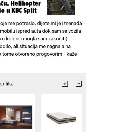
ču. Helikopter
o u KBC Split
koje me potreslo, dijete mi je iznenada
romobilu ispred auta dok sam se vozila
 u koloni i mogla sam zakočiti).
odilo, ali situacija me nagnala na
 o tome otvoreno progovorim - kaže