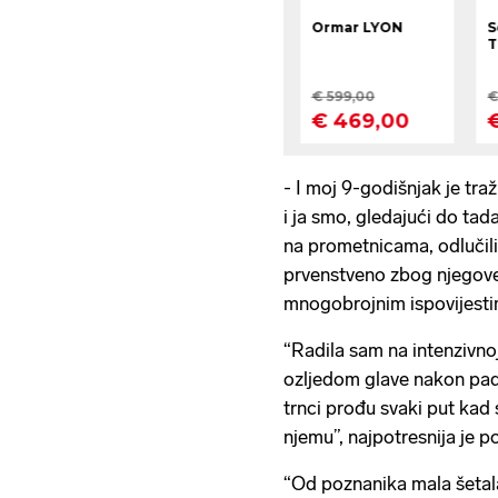
- I moj 9-godišnjak je traž
i ja smo, gledajući do ta
na prometnicama, odlučili
prvenstveno zbog njegove 
mnogobrojnim ispovijesti
“Radila sam na intenzivno
ozljedom glave nakon pad
trnci prođu svaki put kad
njemu”, najpotresnija je p
“Od poznanika mala šetala