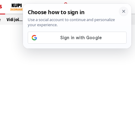
S
PRIJAVA
e
Vidi još…