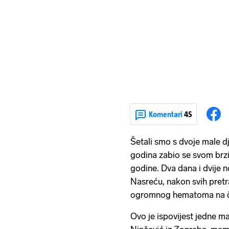
Komentari
45
Šetali smo s dvoje male dj
godina zabio se svom brzin
godine. Dva dana i dvije n
Nasreću, nakon svih pretra
ogromnog hematoma na č
Ovo je ispovijest jedne maj