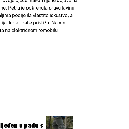
 dvoje djece, nakon njene objave na
e, Petra je pokrenula pravu lavinu
jima podijelila vlastito iskustvo, a
ja, koje i dalje pristižu. Naime,
eta na električnom romobilu.
lijeđen u padu s