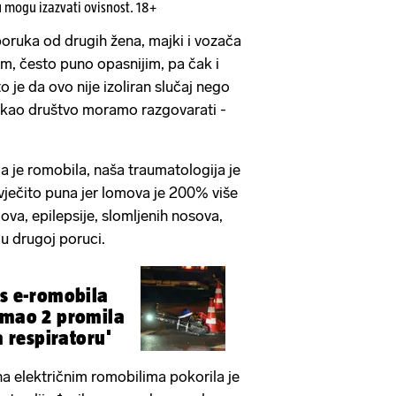
u mogu izazvati ovisnost. 18+
poruka od drugih žena, majki i vozača
itim, često puno opasnijim, pa čak i
o je da ovo nije izoliran slučaj nego
 kao društvo moramo razgovarati -
da je romobila, naša traumatologija je
 vječito puna jer lomova je 200% više
va, epilepsije, slomljenih nosova,
i u drugoj poruci.
 s e-romobila
Imao 2 promila
a respiratoru'
a električnim romobilima pokorila je