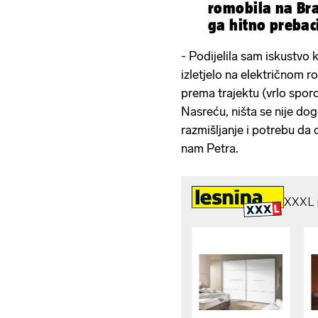
romobila na Bra
ga hitno prebaci
- Podijelila sam iskustvo 
izletjelo na električnom 
prema trajektu (vrlo sporo
Nasreću, ništa se nije dog
razmišljanje i potrebu da
nam Petra.