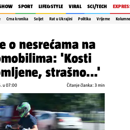
SHOW
SPORT
LIFE&STYLE
VIRAL
SCI/TECH
EXPRES
e
Crna kronika
Svijet
Rat u Ukrajini
Politika
Vrijeme
Kolumn
če o nesrećama na
omobilima: 'Kosti
omljene, strašno...'
5. u 07:00
Čitanje članka: 3 min