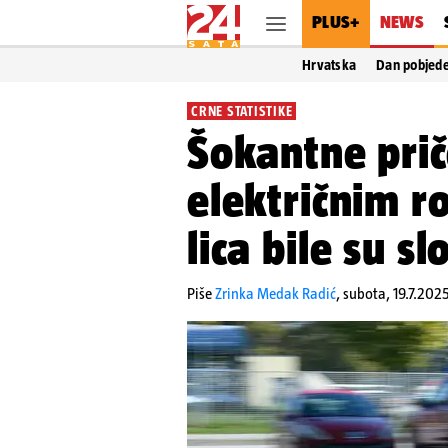
PLUS+
NEWS
Hrvatska
Dan pobjed
CRNE STATISTIKE
Šokantne pri
električnim r
lica bile su sl
Piše
Zrinka Medak Radić
,
subota, 19.7.202