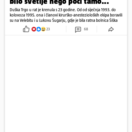
bilo svetije nego poći tamo...'
Duška Trgo u rat je krenula s 23 godine. Od od siječnja 1993. do
kolovoza 1995. ona i članovi kirurško-anestezioloških ekipa boravili
su na Velebitu i u Lukovu Šugarju, gdje je bila ratna bolnica Šiška
23
68