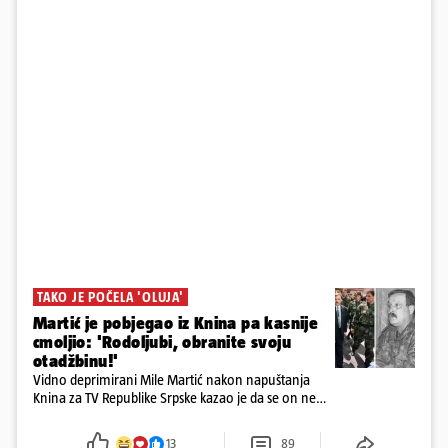
TAKO JE POČELA 'OLUJA'
Martić je pobjegao iz Knina pa kasnije
cmoljio: 'Rodoljubi, obranite svoju
otadžbinu!'
Vidno deprimirani Mile Martić nakon napuštanja
Knina za TV Republike Srpske kazao je da se on ne
želi povlačiti i da moraju učiniti sve da se vrate na
svoja vjekovna ognjišta
13
89