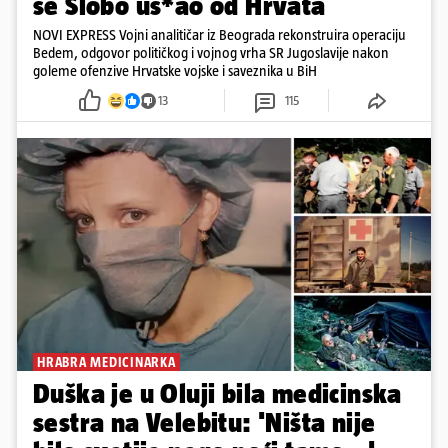
se Slobo us*ao od Hrvata
NOVI EXPRESS Vojni analitičar iz Beograda rekonstruira operaciju
Bedem, odgovor političkog i vojnog vrha SR Jugoslavije nakon
goleme ofenzive Hrvatske vojske i saveznika u BiH
13
115
HRABRA MEDICINARKA
Duška je u Oluji bila medicinska
sestra na Velebitu: 'Ništa nije