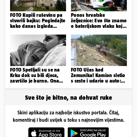
FOTO Kupili ruševinu pa
Ponos hrvatske
stvorili bajku: Pogledajte
željeznice: Evo što znamo
kako danas izgleda
o baterijskom vlaku koji
dvorac u Zagorju
se sudario s teretnim
FOTO Spetljali su se na
FOTO Užas kod
Krku dok su bili djeca,
Zemunika! Kamion sletio
završilo je burno. Ona
s ceste i udario u auto:
sad želi 50 milijuna eura
'Drva su prekrila cestu...'
Sve što je bitno, na dohvat ruke
Skini aplikaciju za najbolje iskustvo portala. Čitaj,
komentiraj i budi uvijek u toku s najnovijim vijestima.