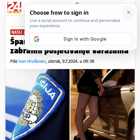
PRIJAVA
News
Komentari
7
NAŠLI JOJ I TRAVU
Španjolki (43) zbog prostitucije
zabranili posjećivanje Varaždina
Piše
Ivan Hruškovec
,
utorak, 9.7.2024. u 09:39