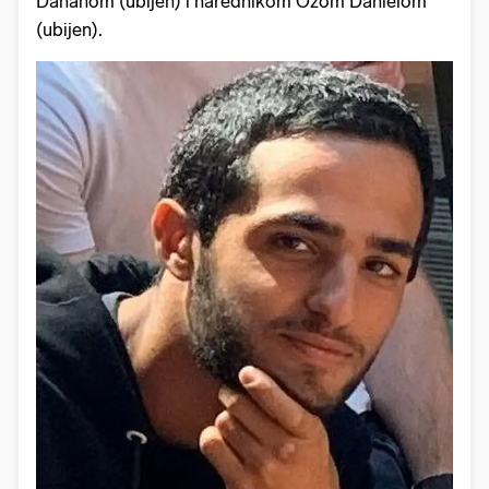
Dahanom (ubijen) i narednikom Ozom Danielom
(ubijen).