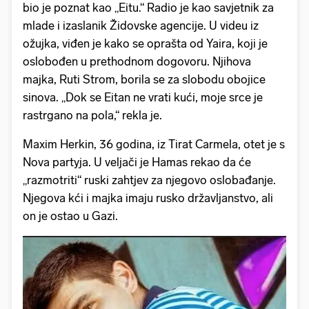
bio je poznat kao „Eitu.“ Radio je kao savjetnik za
mlade i izaslanik Židovske agencije. U videu iz
ožujka, viđen je kako se oprašta od Yaira, koji je
oslobođen u prethodnom dogovoru. Njihova
majka, Ruti Strom, borila se za slobodu obojice
sinova. „Dok se Eitan ne vrati kući, moje srce je
rastrgano na pola,“ rekla je.
Maxim Herkin, 36 godina, iz Tirat Carmela, otet je s
Nova partyja. U veljači je Hamas rekao da će
„razmotriti“ ruski zahtjev za njegovo oslobađanje.
Njegova kći i majka imaju rusko državljanstvo, ali
on je ostao u Gazi.