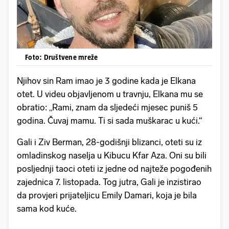
Foto: Društvene mreže
Njihov sin Ram imao je 3 godine kada je Elkana
otet. U videu objavljenom u travnju, Elkana mu se
obratio: „Rami, znam da sljedeći mjesec puniš 5
godina. Čuvaj mamu. Ti si sada muškarac u kući.“
Gali i Ziv Berman, 28-godišnji blizanci, oteti su iz
omladinskog naselja u Kibucu Kfar Aza. Oni su bili
posljednji taoci oteti iz jedne od najteže pogođenih
zajednica 7. listopada. Tog jutra, Gali je inzistirao
da provjeri prijateljicu Emily Damari, koja je bila
sama kod kuće.