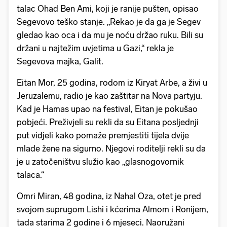
talac Ohad Ben Ami, koji je ranije pušten, opisao
Segevovo teško stanje. „Rekao je da ga je Segev
gledao kao oca i da mu je noću držao ruku. Bili su
držani u najtežim uvjetima u Gazi,“ rekla je
Segevova majka, Galit.
Eitan Mor, 25 godina, rodom iz Kiryat Arbe, a živi u
Jeruzalemu, radio je kao zaštitar na Nova partyju.
Kad je Hamas upao na festival, Eitan je pokušao
pobjeći. Preživjeli su rekli da su Eitana posljednji
put vidjeli kako pomaže premjestiti tijela dvije
mlade žene na sigurno. Njegovi roditelji rekli su da
je u zatočeništvu služio kao „glasnogovornik
talaca.“
Omri Miran, 48 godina, iz Nahal Oza, otet je pred
svojom suprugom Lishi i kćerima Almom i Ronijem,
tada starima 2 godine i 6 mjeseci. Naoružani