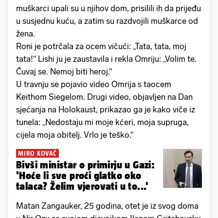
muškarci upali su u njihov dom, prisilili ih da prijeđu
u susjednu kuću, a zatim su razdvojili muškarce od
žena.
Roni je potrčala za ocem vičući: „Tata, tata, moj
tata!“ Lishi ju je zaustavila i rekla Omriju: „Volim te.
Čuvaj se. Nemoj biti heroj.“
U travnju se pojavio video Omrija s taocem
Keithom Siegelom. Drugi video, objavljen na Dan
sjećanja na Holokaust, prikazao ga je kako viče iz
tunela: „Nedostaju mi moje kćeri, moja supruga,
cijela moja obitelj. Vrlo je teško.“
MIRO KOVAČ
Bivši ministar o primirju u Gazi:
'Hoće li sve proći glatko oko
talaca? Želim vjerovati u to...'
Matan Zangauker, 25 godina, otet je iz svog doma