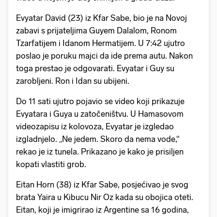
Evyatar David (23) iz Kfar Sabe, bio je na Novoj
zabavi s prijateljima Guyem Dalalom, Ronom
Tzarfatijem i Idanom Hermatijem. U 7:42 ujutro
poslao je poruku majci da ide prema autu. Nakon
toga prestao je odgovarati. Evyatar i Guy su
zarobljeni. Ron i Idan su ubijeni.
Do 11 sati ujutro pojavio se video koji prikazuje
Evyatara i Guya u zatočeništvu. U Hamasovom
videozapisu iz kolovoza, Evyatar je izgledao
izgladnjelo. „Ne jedem. Skoro da nema vode,“
rekao je iz tunela. Prikazano je kako je prisiljen
kopati vlastiti grob.
Eitan Horn (38) iz Kfar Sabe, posjećivao je svog
brata Yaira u Kibucu Nir Oz kada su obojica oteti.
Eitan, koji je imigrirao iz Argentine sa 16 godina,