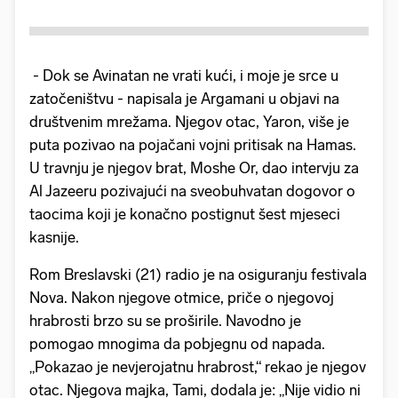
- Dok se Avinatan ne vrati kući, i moje je srce u
zatočeništvu - napisala je Argamani u objavi na
društvenim mrežama. Njegov otac, Yaron, više je
puta pozivao na pojačani vojni pritisak na Hamas.
U travnju je njegov brat, Moshe Or, dao intervju za
Al Jazeeru pozivajući na sveobuhvatan dogovor o
taocima koji je konačno postignut šest mjeseci
kasnije.
Rom Breslavski (21) radio je na osiguranju festivala
Nova. Nakon njegove otmice, priče o njegovoj
hrabrosti brzo su se proširile. Navodno je
pomogao mnogima da pobjegnu od napada.
„Pokazao je nevjerojatnu hrabrost,“ rekao je njegov
otac. Njegova majka, Tami, dodala je: „Nije vidio ni