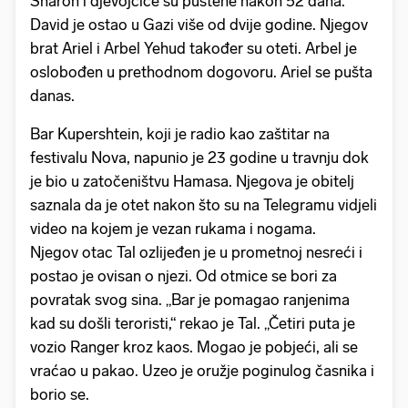
Sharon i djevojčice su puštene nakon 52 dana.
David je ostao u Gazi više od dvije godine. Njegov
brat Ariel i Arbel Yehud također su oteti. Arbel je
oslobođen u prethodnom dogovoru. Ariel se pušta
danas.
Bar Kupershtein, koji je radio kao zaštitar na
festivalu Nova, napunio je 23 godine u travnju dok
je bio u zatočeništvu Hamasa. Njegova je obitelj
saznala da je otet nakon što su na Telegramu vidjeli
video na kojem je vezan rukama i nogama.
Njegov otac Tal ozlijeđen je u prometnoj nesreći i
postao je ovisan o njezi. Od otmice se bori za
povratak svog sina. „Bar je pomagao ranjenima
kad su došli teroristi,“ rekao je Tal. „Četiri puta je
vozio Ranger kroz kaos. Mogao je pobjeći, ali se
vraćao u pakao. Uzeo je oružje poginulog časnika i
borio se.