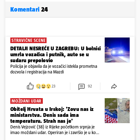
Komentari
24
STRAVIČNE SCENE
DETALJI NESREĆE U ZAGREBU: U bolnici
umrla vozačica i putnik, auto se u
sudaru prepolovio
Policija je objavila da je vozačici istekla prometna
dozvola i registracija na Mazdi
23
92
MOŽDANI UDAR
Obitelj Hrvata u Irskoj: 'Zovu nas iz
ministarstva. Denis sada ima
temperaturu. Strah nas je'
Denis Vejzović (38) iz Rijeke početkom srpnja je
imao moždani udar. Operiran je i završio je u komi.
Obitelj ga želi prebaciti u Hrvatsku, kažu kako