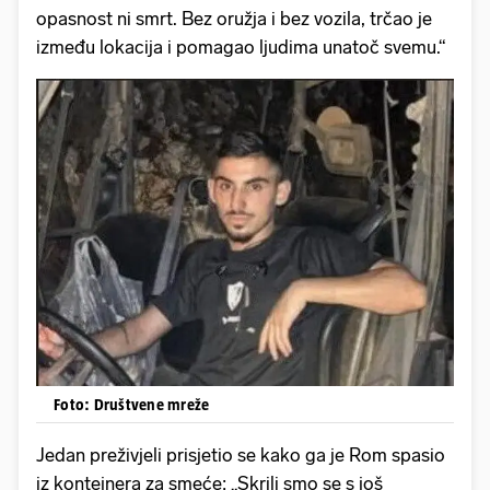
opasnost ni smrt. Bez oružja i bez vozila, trčao je
između lokacija i pomagao ljudima unatoč svemu.“
Foto: Društvene mreže
Jedan preživjeli prisjetio se kako ga je Rom spasio
iz kontejnera za smeće: „Skrili smo se s još