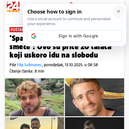
PRIJAVA
News
Komentari
24
PUŠTANJE TAOCA
'Spasio me iz kontejnera za
smeće': Ovo su priče 20 talaca
koji uskoro idu na slobodu
Piše
Filip Sulimanec
,
ponedjeljak, 13.10.2025. u 08:58
Čitanje članka: 8 min