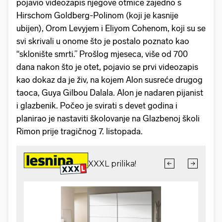
pojavio videozapis njegove otmice zajedno s
Hirschom Goldberg-Polinom (koji je kasnije
ubijen), Orom Levyjem i Eliyom Cohenom, koji su se
svi skrivali u onome što je postalo poznato kao
“sklonište smrti.” Prošlog mjeseca, više od 700
dana nakon što je otet, pojavio se prvi videozapis
kao dokaz da je živ, na kojem Alon susreće drugog
taoca, Guya Gilbou Dalala. Alon je nadaren pijanist
i glazbenik. Počeo je svirati s devet godina i
planirao je nastaviti školovanje na Glazbenoj školi
Rimon prije tragičnog 7. listopada.