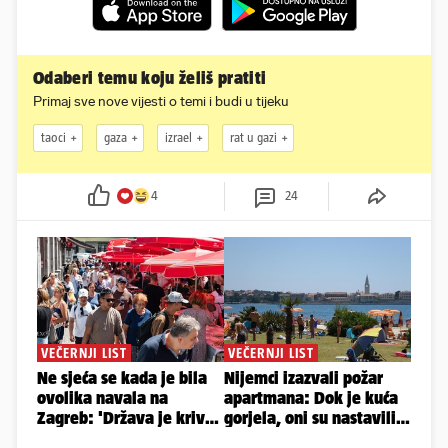
Odaberi temu koju želiš pratiti
Primaj sve nove vijesti o temi i budi u tijeku
taoci
gaza
izrael
rat u gazi
4
24