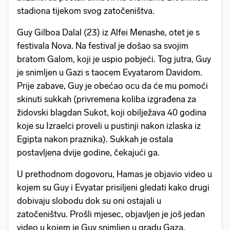
stadiona tijekom svog zatočeništva.
Guy Gilboa Dalal (23) iz Alfei Menashe, otet je s
festivala Nova. Na festival je došao sa svojim
bratom Galom, koji je uspio pobjeći. Tog jutra, Guy
je snimljen u Gazi s taocem Evyatarom Davidom.
Prije zabave, Guy je obećao ocu da će mu pomoći
skinuti sukkah (privremena koliba izgrađena za
židovski blagdan Sukot, koji obilježava 40 godina
koje su Izraelci proveli u pustinji nakon izlaska iz
Egipta nakon praznika). Sukkah je ostala
postavljena dvije godine, čekajući ga.
U prethodnom dogovoru, Hamas je objavio video u
kojem su Guy i Evyatar prisiljeni gledati kako drugi
dobivaju slobodu dok su oni ostajali u
zatočeništvu. Prošli mjesec, objavljen je još jedan
video u kojem je Guy snimljen u gradu Gaza.