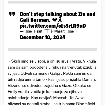
Don't stop talking about Ziv and
Gali Berman. 💔🎗️
pic.twitter.com/oLs5rLR9uD
— Israeli Heart. 🇮🇱 (@heart_israeli)
December 10, 2024
- Skrili smo se u sobi, a oni su srušili vrata. Viknula
sam da sam pogođena u ruku i na trenutak izgubila
svijest. Odveli su mene i Galija . Rekla sam im da
bih radije umrla tamo - kasnije se prisjetila Damari.
Blizanci su odvedeni zajedno u Gazu. Otkako se
Emily vratila, vodila je kampanju za njihovo
oslobađanje. Kao navijači Maccabi Tel Aviva,
blizanci su postali simboli na tribinama Bloomfield