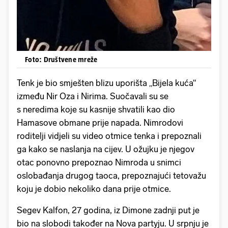
Foto: Društvene mreže
Tenk je bio smješten blizu uporišta „Bijela kuća“
između Nir Oza i Nirima. Suočavali su se
s neredima koje su kasnije shvatili kao dio
Hamasove obmane prije napada. Nimrodovi
roditelji vidjeli su video otmice tenka i prepoznali
ga kako se naslanja na cijev. U ožujku je njegov
otac ponovno prepoznao Nimroda u snimci
oslobađanja drugog taoca, prepoznajući tetovažu
koju je dobio nekoliko dana prije otmice.
Segev Kalfon, 27 godina, iz Dimone zadnji put je
bio na slobodi također na Nova partyju. U srpnju je