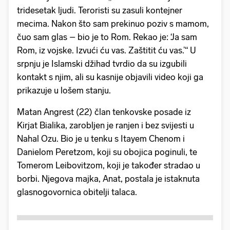
tridesetak ljudi. Teroristi su zasuli kontejner
mecima. Nakon što sam prekinuo poziv s mamom,
čuo sam glas – bio je to Rom. Rekao je: ‘Ja sam
Rom, iz vojske. Izvući ću vas. Zaštitit ću vas.’“ U
srpnju je Islamski džihad tvrdio da su izgubili
kontakt s njim, ali su kasnije objavili video koji ga
prikazuje u lošem stanju.
Matan Angrest (22) član tenkovske posade iz
Kirjat Bialika, zarobljen je ranjen i bez svijesti u
Nahal Ozu. Bio je u tenku s Itayem Chenom i
Danielom Peretzom, koji su obojica poginuli, te
Tomerom Leibovitzom, koji je također stradao u
borbi. Njegova majka, Anat, postala je istaknuta
glasnogovornica obitelji talaca.