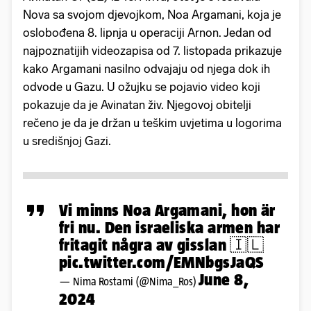
Nova sa svojom djevojkom, Noa Argamani, koja je
oslobođena 8. lipnja u operaciji Arnon. Jedan od
najpoznatijih videozapisa od 7. listopada prikazuje
kako Argamani nasilno odvajaju od njega dok ih
odvode u Gazu. U ožujku se pojavio video koji
pokazuje da je Avinatan živ. Njegovoj obitelji
rečeno je da je držan u teškim uvjetima u logorima
u središnjoj Gazi.
Vi minns Noa Argamani, hon är
fri nu. Den israeliska armen har
fritagit några av gisslan 🇮🇱
pic.twitter.com/EMNbgsJaQS
June 8,
— Nima Rostami (@Nima_Ros)
2024