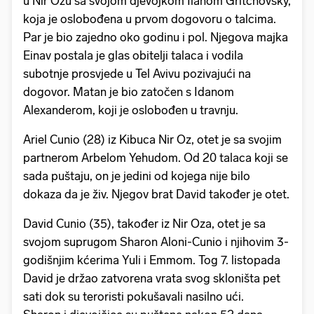
u Nir Ozu sa svojom djevojkom Ilanom Gritchovsky,
koja je oslobođena u prvom dogovoru o talcima.
Par je bio zajedno oko godinu i pol. Njegova majka
Einav postala je glas obitelji talaca i vodila
subotnje prosvjede u Tel Avivu pozivajući na
dogovor. Matan je bio zatočen s Idanom
Alexanderom, koji je oslobođen u travnju.
Ariel Cunio (28) iz Kibuca Nir Oz, otet je sa svojim
partnerom Arbelom Yehudom. Od 20 talaca koji se
sada puštaju, on je jedini od kojega nije bilo
dokaza da je živ. Njegov brat David također je otet.
David Cunio (35), također iz Nir Oza, otet je sa
svojom suprugom Sharon Aloni-Cunio i njihovim 3-
godišnjim kćerima Yuli i Emmom. Tog 7. listopada
David je držao zatvorena vrata svog skloništa pet
sati dok su teroristi pokušavali nasilno ući.