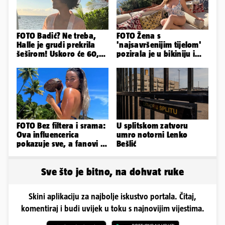
FOTO Badić? Ne treba,
FOTO Žena s
Halle je grudi prekrila
'najsavršenijim tijelom'
šeširom! Uskoro će 60,
pozirala je u bikiniju i
ljetuje u golim izdanjima
pokazala svoje bujne
obline...
FOTO Bez filtera i srama:
U splitskom zatvoru
Ova influencerica
umro notorni Lenko
pokazuje sve, a fanovi je
Bešlić
naprosto obožavaju!
Sve što je bitno, na dohvat ruke
Skini aplikaciju za najbolje iskustvo portala. Čitaj,
komentiraj i budi uvijek u toku s najnovijim vijestima.