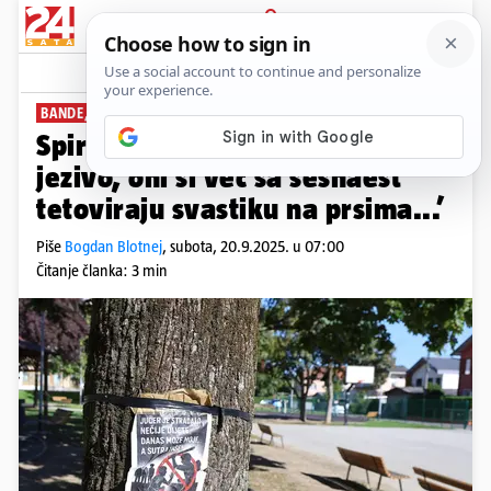
PRIJAVA
News
Komentari
148
BANDE, PLJAČKE, TUČNJAVE
PLUS+
Spirala nasilja kod djece: ‘Ma
jezivo, oni si već sa šesnaest
tetoviraju svastiku na prsima...’
Piše
Bogdan Blotnej
,
subota, 20.9.2025. u 07:00
Čitanje članka: 3 min