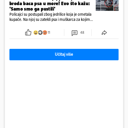
broda baca psa u more! Evo što kažu:
'Samo smo ga pustili'
Policajci su postupali zbog jedrilice koja je ometala
kupače. Na njoj su zatekli psa i muškarca za kojim
se od ranije trage. Muškarac je pružao otpor te su
ga uhitili, a psa je preuzeo komunalni redar
11
48
Učitaj više