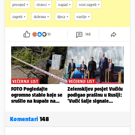
prosvjed
stranci
napad
novi zagreb
zagreb
dubrava
djeca
nasilje
10
148
Komentari
148