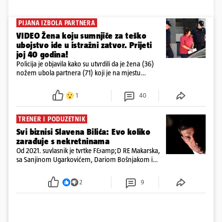
PIJANA IZBOLA PARTNERA
VIDEO Žena koju sumnjiče za teško
ubojstvo ide u istražni zatvor. Prijeti
joj 40 godina!
Policija je objavila kako su utvrdili da je žena (36)
nožem ubola partnera (71) koji je na mjestu
preminuo. Imala je 2,03 promila. U nedjelju su je
ispitali i poslali u istražni zatvor
1
40
TRENER I PODUZETNIK
Svi biznisi Slavena Bilića: Evo koliko
zarađuje s nekretninama
Od 2021. suvlasnik je tvrtke F&amp;D RE Makarska,
sa Sanjinom Ugarkovićem, Dariom Bošnjakom i
Dobrislavom Hrkaćem. Tvrtka je registrirana za
poslovanje nekretninama, a od osnutka nema
2
9
zaposlenih