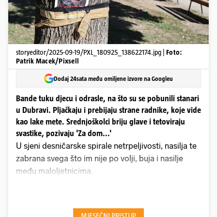
storyeditor/2025-09-19/PXL_180925_138622174.jpg |
Foto:
Patrik Macek/Pixsell
Dodaj 24sata među omiljene izvore na Googleu
Bande tuku djecu i odrasle, na što su se pobunili stanari
u Dubravi. Pljačkaju i prebijaju strane radnike, koje vide
kao lake mete. Srednjoškolci briju glave i tetoviraju
svastike, pozivaju 'Za dom...'
U sjeni desničarske spirale netrpeljivosti, nasilja te
zabrana svega što im nije po volji, buja i nasilje
među maloljetnicima.