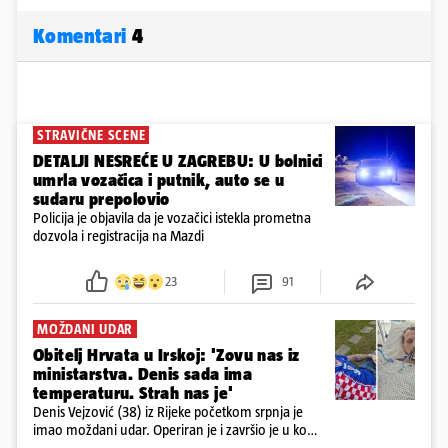
Komentari
4
STRAVIČNE SCENE
DETALJI NESREĆE U ZAGREBU: U bolnici
umrla vozačica i putnik, auto se u
sudaru prepolovio
Policija je objavila da je vozačici istekla prometna
dozvola i registracija na Mazdi
23
91
MOŽDANI UDAR
Obitelj Hrvata u Irskoj: 'Zovu nas iz
ministarstva. Denis sada ima
temperaturu. Strah nas je'
Denis Vejzović (38) iz Rijeke početkom srpnja je
imao moždani udar. Operiran je i završio je u komi.
Obitelj ga želi prebaciti u Hrvatsku, kažu kako