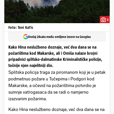
3
Foto: Toni KaTic
Dodaj 24sata među omiljene izvore na Googleu
Kako Hina neslužbeno doznaje, već dva dana se na
požarištima kod Makarske, ali i Omiša nalaze brojni
pripadnici splitsko-dalmatinske Kriminalističke policije,
točnije njen najelitniji dio.
S​plitska policija traga za piromanom koji je u petak
podmetnuo požare u Tučepima i Podgori kod
Makarske, a očevid na požarištima potvrdio je
sumnje vatrogasaca da se radi o namjerno
izazvanim požarima.
Kako Hina neslužbeno doznaje, već dva dana se na