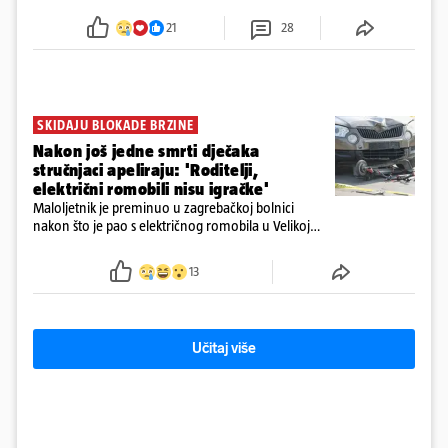
tamošnji liječnici ne vjeruju u oporavak: 'Imamo
21
28
72 sata'
SKIDAJU BLOKADE BRZINE
Nakon još jedne smrti dječaka
stručnjaci apeliraju: 'Roditelji,
električni romobili nisu igračke'
Maloljetnik je preminuo u zagrebačkoj bolnici
nakon što je pao s električnog romobila u Velikoj
Gorici. Liječnici: ‘Ozljede su sve jezivije’
13
Učitaj više