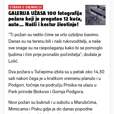
STRAVA U DALMACIJI
GALERIJA UŽASA 100 fotografija
požara koji je progutao 12 kuća,
aute... Našli i kostur životinje!
"Ti požari su nešto čime se vrlo ozbiljno bavimo.
Danas su na terenu bili i naši rukovoditelji, a naše
sve snage su na raspolaganju kako bi se pomoglo
ljudima i čim prije pronašlo počinitelja", dodala je
Lolić.
​Dva požara u Tučepima izbila su u petak oko 14,30
sati nakon čega je u kratkom vremenu planulo i u
Podgori, točnije na području Prisika na ulazu u
Park prirode Biokovo i Gornja Podgora.
Novi požari su buknuli i u subotu u Marušićima,
Mimicama i Pisku gdje je do danas popodne