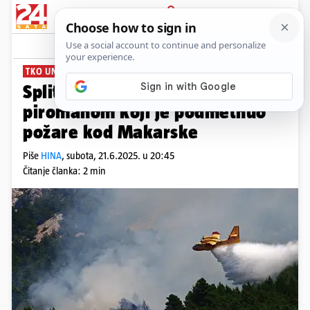
PRIJAVA
News
Komentari
4
TKO UNIŠTAVA HRVATSKU?
Splitska policija traga za
piromanom koji je podmetnuo
požare kod Makarske
Piše
HINA
,
subota, 21.6.2025. u 20:45
Čitanje članka: 2 min