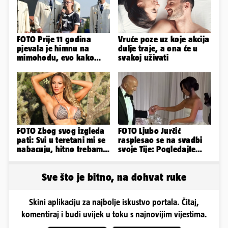
FOTO Prije 11 godina
Vruće poze uz koje akcija
pjevala je himnu na
dulje traje, a ona će u
mimohodu, evo kako
svakoj uživati
danas izgleda Mia
Negovetić
FOTO Zbog svog izgleda
FOTO Ljubo Jurčić
pati: Svi u teretani mi se
rasplesao se na svadbi
nabacuju, hitno trebam
svoje Tije: Pogledajte
tjelohranitelja!
kako je izgledalo
vjenčanje...
Sve što je bitno, na dohvat ruke
Skini aplikaciju za najbolje iskustvo portala. Čitaj,
komentiraj i budi uvijek u toku s najnovijim vijestima.