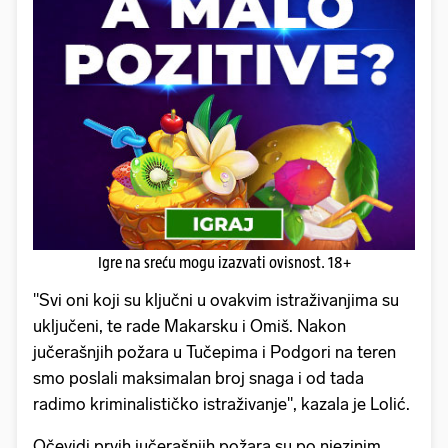
Igre na sreću mogu izazvati ovisnost. 18+
"Svi oni koji su ključni u ovakvim istraživanjima su
uključeni, te rade Makarsku i Omiš. Nakon
jučerašnjih požara u Tučepima i Podgori na teren
smo poslali maksimalan broj snaga i od tada
radimo kriminalističko istraživanje", kazala je Lolić.
Očevidi prvih jučerašnjih požara su po njezinim