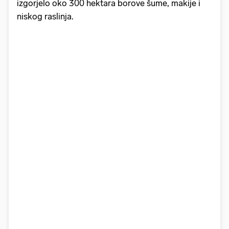
izgorjelo oko 300 hektara borove šume, makije i
niskog raslinja.