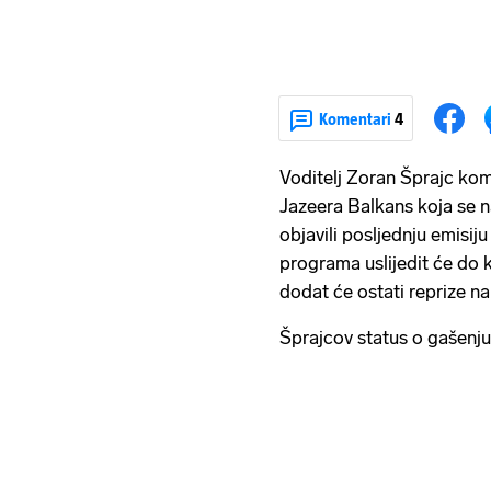
Komentari
4
Voditelj Zoran Šprajc kome
Jazeera Balkans koja se n
objavili posljednju emisiju
programa uslijedit će do k
dodat će ostati reprize n
Šprajcov status o gašenju 