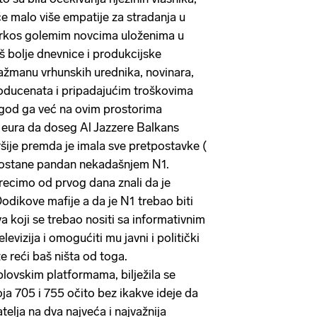
e malo više empatije za stradanja u
sprkos golemim novcima uloženima u
oš bolje dnevnice i produkcijske
žmanu vrhunskih urednika, novinara,
roducenata i pripadajućim troškovima
o god ga već na ovim prostorima
00 eura da doseg Al Jazzere Balkans
ršije premda je imala sve pretpostavke (
 postane pandan nekadašnjem N1.
cimo od prvog dana znali da je
Dodikove mafije a da je N1 trebao biti
a koji se trebao nositi sa informativnim
evizija i omogućiti mu javni i politički
e reći baš ništa od toga.
lovskim platformama, bilježila se
a 705 i 755 očito bez ikakve ideje da
elja na dva najveća i najvažnija