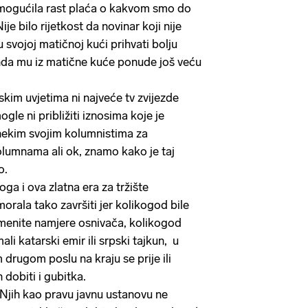
mogućila rast plaća o kakvom smo do
je bilo rijetkost da novinar koji nije
svojoj matičnoj kući prihvati bolju
nda mu iz matične kuće ponude još veću
skim uvjetima ni najveće tv zvijezde
gle ni približiti iznosima koje je
ekim svojim kolumnistima za
olumnama ali ok, znamo kako je taj
io.
oga i ova zlatna era za tržište
rala tako završiti jer kolikogod bile
emenite namjere osnivača, kolikogod
li katarski emir ili srpski tajkun, u
drugom poslu na kraju se prije ili
 dobiti i gubitka.
jih kao pravu javnu ustanovu ne