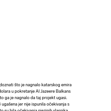
doznati što je nagnalo katarskog emira
 dolara u pokretanje Al Jazeere Balkans
o ga je nagnalo da taj projekt ugasi.
ugašena jer nije ispunila očekivanja s
o su bila očekivanja njezinih vlasnika,