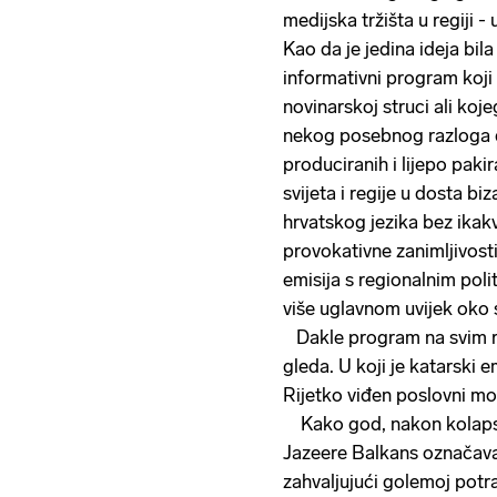
medijska tržišta u regiji - 
Kao da je jedina ideja bila
informativni program koji će
novinarskoj struci ali koje
nekog posebnog razloga 
produciranih i lijepo pakira
svijeta i regije u dosta b
hrvatskog jezika bez ikakv
provokativne zanimljivosti.
emisija s regionalnim polit
više uglavnom uvijek oko s
Dakle program na svim r
gleda. U koji je katarski 
Rijetko viđen poslovni mod
Kako god, nakon kolapsa 
Jazeere Balkans označava 
zahvaljujući golemoj potra