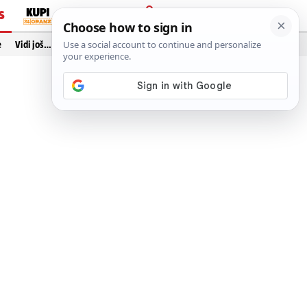
S
PRIJAVA
e
Vidi još…