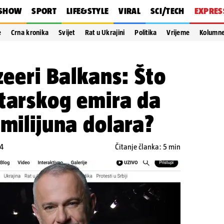
SHOW
SPORT
LIFE&STYLE
VIRAL
SCI/TECH
EXPRES
e
Crna kronika
Svijet
Rat u Ukrajini
Politika
Vrijeme
Kolumn
zeeri Balkans: Što
atarskog emira da
 milijuna dolara?
34
Čitanje članka: 5 min