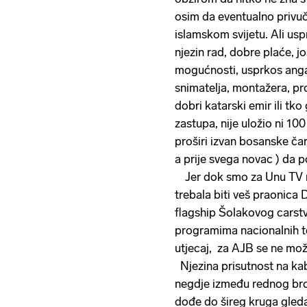
osim da eventualno privuč
islamskom svijetu. Ali u
njezin rad, dobre plaće, j
mogućnosti, usprkos anga
snimatelja, montažera, p
dobri katarski emir ili tk
zastupa, nije uložio ni 1
proširi izvan bosanske ča
a prije svega novac ) da
Jer dok smo za Unu TV re
trebala biti veš praonica 
flagship Šolakovog carstv
programima nacionalnih tel
utjecaj, za AJB se ne mož
Njezina prisutnost na kab
negdje između rednog broj
dođe do šireg kruga gledat