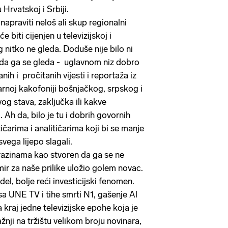
u Hrvatskoj i Srbiji.
 napraviti neloš ali skup regionalni
 biti cijenjen u televizijskoj i
g nitko ne gleda. Doduše nije bilo ni
da ga se gleda - uglavnom niz dobro
nih i pročitanih vijesti i reportaža iz
izarnoj kakofoniji bošnjačkog, srpskog i
og stava, zaključka ili kakve
 Ah da, bilo je tu i dobrih govornih
ičarima i analitičarima koji bi se manje
vega lijepo slagali.
azinama kao stvoren da ga se ne
emir za naše prilike uložio golem novac.
el, bolje reći investicijski fenomen.
UNE TV i tihe smrti N1, gašenje Al
kraj jedne televizijske epohe koja je
žnji na tržištu velikom broju novinara,