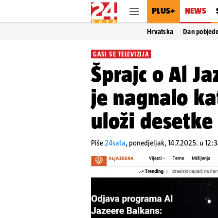
PLUS+
NEWS
Hrvatska
Dan pobjed
GASI SE TELEVIZIJA
Šprajc o Al Ja
je nagnalo k
uloži desetke
Piše
24sata
,
ponedjeljak, 14.7.2025. u 12: