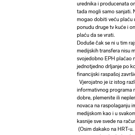
urednika i producenata o
tada mogli samo sanjati. Ni
mogao dobiti veću plaću u 
ponudu druge tv kuće i o
plaću da se vrati.
Doduše čak se ni u tim raj
medijskih transfera nisu mo
svojedobno EPH plaćao n
jednotjedno drljanje po k
financijski raspašoj završ
Vjerojatno je iz istog razl
informativnog programa mo
dobre, plemenite ili nepl
novaca na raspolaganju ima
medijskom kao i u svakom 
kasnije sve svede na račun
(Osim dakako na HRT-u. N