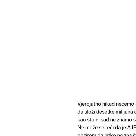
Vjerojatno nikad nećemo 
da uloži desetke milijuna
kao što ni sad ne znamo št
Ne može se reći da je AJB 
obzirom da nitko ne zna št