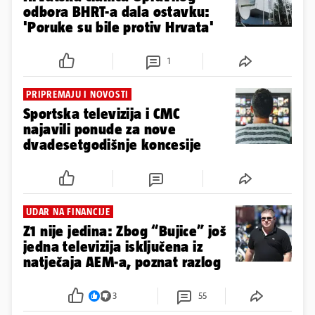
odbora BHRT-a dala ostavku:
'Poruke su bile protiv Hrvata'
1
PRIPREMAJU I NOVOSTI
Sportska televizija i CMC
najavili ponude za nove
dvadesetgodišnje koncesije
UDAR NA FINANCIJE
Z1 nije jedina: Zbog “Bujice” još
jedna televizija isključena iz
natječaja AEM-a, poznat razlog
3
55