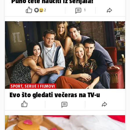
'Puno ćete naučiti iz serijala!'
2
1
SPORT, SERIJE I FILMOVI
Evo što gledati večeras na TV-u