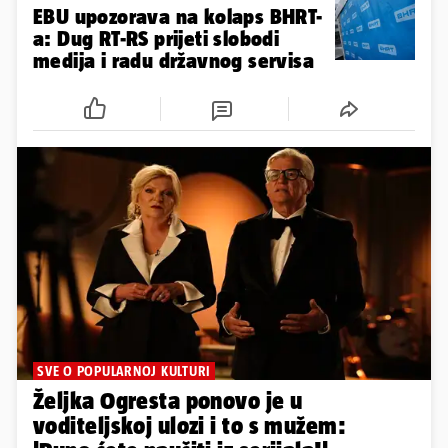
EBU upozorava na kolaps BHRT-
a: Dug RT-RS prijeti slobodi
medija i radu državnog servisa
SVE O POPULARNOJ KULTURI
Željka Ogresta ponovo je u
voditeljskoj ulozi i to s mužem: