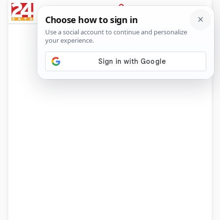
News
Show
Sport
Life&style
Video
Express
PRIJAVA