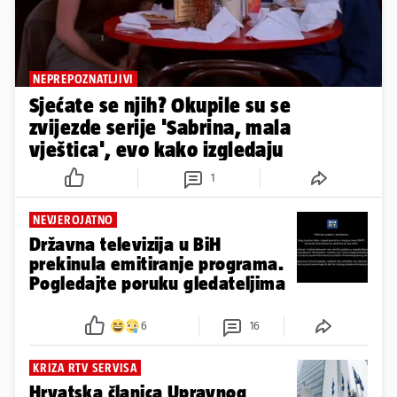
NEPREPOZNATLJIVI
Sjećate se njih? Okupile su se
zvijezde serije 'Sabrina, mala
vještica', evo kako izgledaju
1
NEVJEROJATNO
Državna televizija u BiH
prekinula emitiranje programa.
Pogledajte poruku gledateljima
6
16
KRIZA RTV SERVISA
Hrvatska članica Upravnog