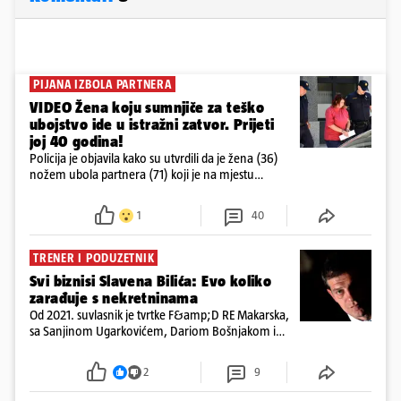
PIJANA IZBOLA PARTNERA
VIDEO Žena koju sumnjiče za teško
ubojstvo ide u istražni zatvor. Prijeti
joj 40 godina!
Policija je objavila kako su utvrdili da je žena (36)
nožem ubola partnera (71) koji je na mjestu
preminuo. Imala je 2,03 promila. U nedjelju su je
ispitali i poslali u istražni zatvor
1
40
TRENER I PODUZETNIK
Svi biznisi Slavena Bilića: Evo koliko
zarađuje s nekretninama
Od 2021. suvlasnik je tvrtke F&amp;D RE Makarska,
sa Sanjinom Ugarkovićem, Dariom Bošnjakom i
Dobrislavom Hrkaćem. Tvrtka je registrirana za
poslovanje nekretninama, a od osnutka nema
2
9
zaposlenih