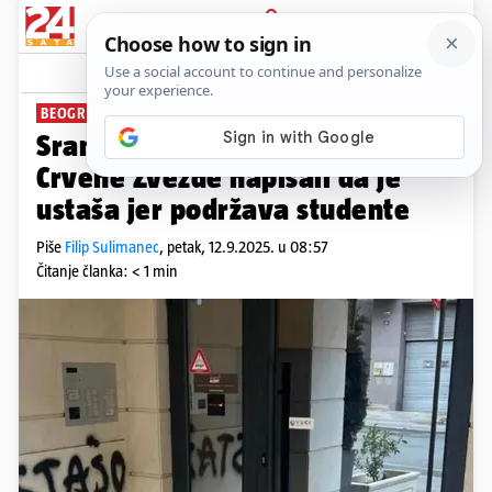
PRIJAVA
News
Komentari
8
BEOGRAD
Sramotan grafit. Košarkašu
Crvene Zvezde napisali da je
ustaša jer podržava studente
Piše
Filip Sulimanec
,
petak, 12.9.2025. u 08:57
Čitanje članka: < 1 min