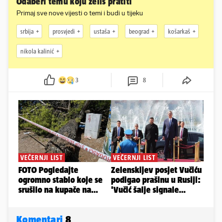
Odaberi temu koju želiš pratiti
Primaj sve nove vijesti o temi i budi u tijeku
srbija
prosvjedi
ustaša
beograd
košarkaš
nikola kalinić
3
8
Komentari
8