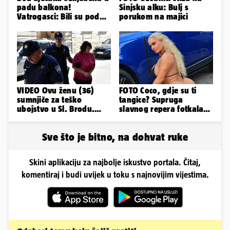
padu balkona!
Sinjsku alku: Bulj s
Vatrogasci: Bili su pod
porukom na majici
betonom; Liječnica: U
bolnici su
VIDEO Ovu ženu (36)
FOTO Coco, gdje su ti
sumnjiče za teško
tangice? Supruga
ubojstvo u Sl. Brodu.
slavnog repera fotkala
Doveli su je na
se ispred auta i pokazala
ispitivanje
sve
Sve što je bitno, na dohvat ruke
Skini aplikaciju za najbolje iskustvo portala. Čitaj,
komentiraj i budi uvijek u toku s najnovijim vijestima.