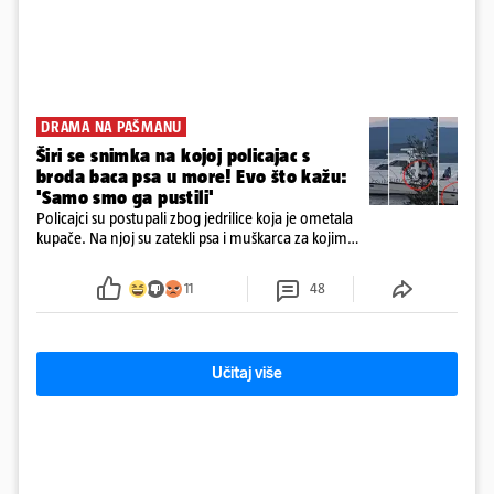
DRAMA NA PAŠMANU
Širi se snimka na kojoj policajac s
broda baca psa u more! Evo što kažu:
'Samo smo ga pustili'
Policajci su postupali zbog jedrilice koja je ometala
kupače. Na njoj su zatekli psa i muškarca za kojim
se od ranije trage. Muškarac je pružao otpor te su
ga uhitili, a psa je preuzeo komunalni redar
11
48
Učitaj više