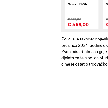
Policija je također objav
prosinca 2024. godine oko
Zvonimira Rihtmana gdje j
djelatnica te s polica otu
čime je oštetio trgovačko