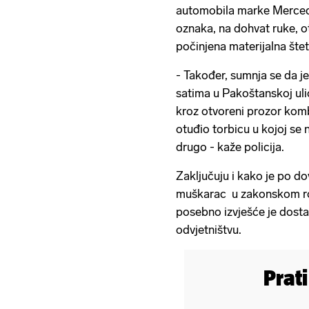
automobila marke Merced
oznaka, na dohvat ruke, ot
počinjena materijalna šte
- Također, sumnja se da je
satima u Pakoštanskoj uli
kroz otvoreni prozor kombi
otuđio torbicu u kojoj se 
drugo - kaže policija.
Zaključuju i kako je po d
muškarac u zakonskom ro
posebno izvješće je dost
odvjetništvu.
Prat