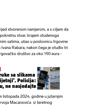
prijed stvorenom namjerom, a s ciljem da
 pokretnu stvar, krajem studenoga
im satima, ušao u poslovnicu trgovine
a Ivana Rabara, nakon čega je otuđio tri
trgovačko društvo za oko 190 eura -
oruke sa slikama
jetnji'. Policija:
u, ne nasjedajte
 listopada 2024. godine u jutarnjim
Hrvoja Macanovića iz teretnog