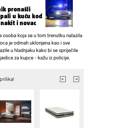
nik pronašli
Upali u kuću kod
 nakit i novac
a osoba koja se u tom trenutku nalazila
oca je odmah uklonjena kao i sve
azile u hladnjaku kako bi se spriječile
edice za kupce - kažu iz policije.