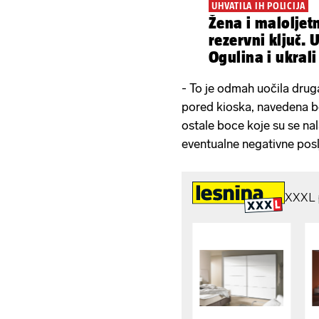
UHVATILA IH POLICIJA
Žena i maloljet
rezervni ključ. 
Ogulina i ukrali
- To je odmah uočila drug
pored kioska, navedena b
ostale boce koje su se nal
eventualne negativne poslj