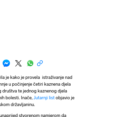
la je kako je provela istraživanje nad
je u počinjenje četiri kaznena djela
g društva te jednog kaznenog djela
ih bolesti. Inače,
Jutarnji list
objavio je
anskom državljaninu.
s unaprijed stvorenom namjerom da