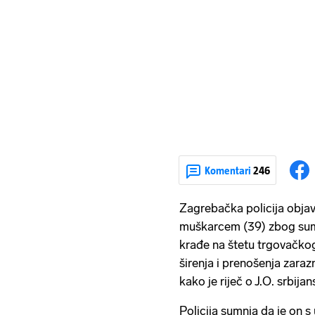
Komentari
246
Zagrebačka policija objavi
muškarcem (39) zbog sumn
krađe na štetu trgovačko
širenja i prenošenja zarazn
kako je riječ o J.O. srbij
Policija sumnja da je on 