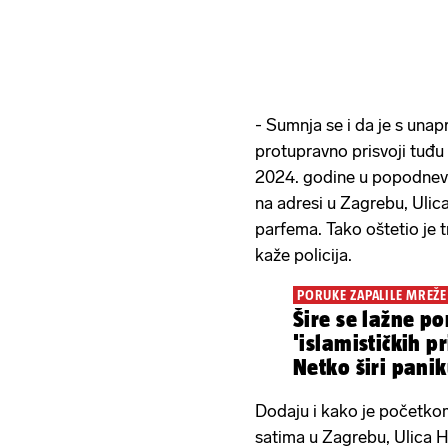
- Sumnja se i da je s una
protupravno prisvoji tuđu
2024. godine u popodnevn
na adresi u Zagrebu, Ulic
parfema. Tako oštetio je 
kaže policija.
PORUKE ZAPALILE MREŽE
Šire se lažne p
'islamističkih pri
Netko širi panik
Dodaju i kako je početkom
satima u Zagrebu, Ulica 