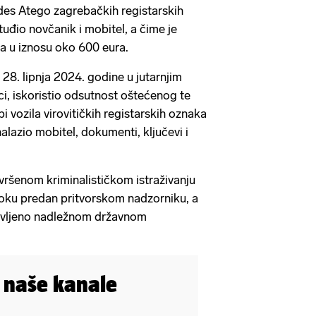
es Atego zagrebačkih registarskih
uđio novčanik i mobitel, a čime je
ta u iznosu oko 600 eura.
 28. lipnja 2024. godine u jutarnjim
ci, iskoristio odsutnost oštećenog te
 vozila virovitičkih registarskih oznaka
nalazio mobitel, dokumenti, ključevi i
ovršenom kriminalističkom istraživanju
ku predan pritvorskom nadzorniku, a
avljeno nadležnom državnom
i naše kanale