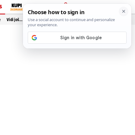
S
PRIJAVA
e
Vidi još…