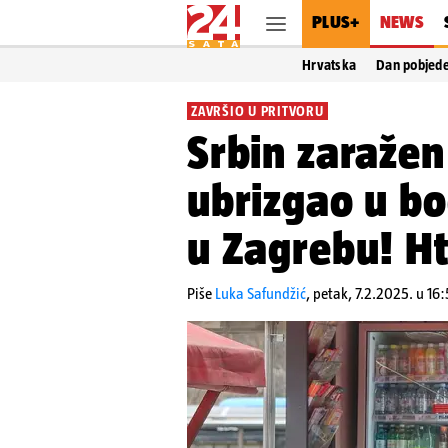
PLUS+
NEWS
Hrvatska
Dan pobjed
ZAVRŠIO U PRITVORU
Srbin zaražen
ubrizgao u bo
u Zagrebu! Ht
Piše
Luka Safundžić
,
petak, 7.2.2025. u 16