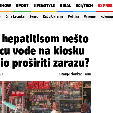
SHOW
SPORT
LIFE&STYLE
VIRAL
SCI/TECH
EXPRES
e
Crna kronika
Svijet
Rat u Ukrajini
Politika
Vrijeme
Kolumn
 hepatitisom nešto
cu vode na kiosku
io proširiti zarazu?
:53
Čitanje članka: 1 min