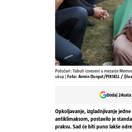
Potočari: Tabuti izneseni u mezarje Memori
ukop |
Foto: Armin Durgut/PIXSELL / (ilus
Dodaj 24sata
Opkoljavanje, izgladnjivanje jedn
antiklimaksom, postavilo je stan
praksu. Sad će biti puno lakše odre