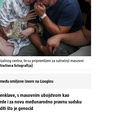
jalnog centra, te su pripremljeni za sutrašnji masovni
trativna fotografija)
 među omiljene izvore na Googleu
e enklave, s masovnim ubojstvom kao
darde i za novu međunarodno pravnu sudsku
diti što je genocid