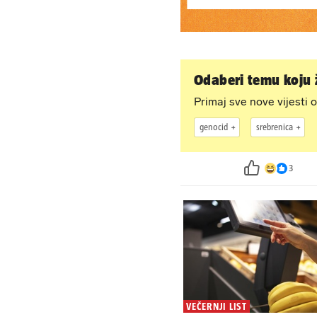
Odaberi temu koju ž
Primaj sve nove vijesti o
genocid
srebrenica
3