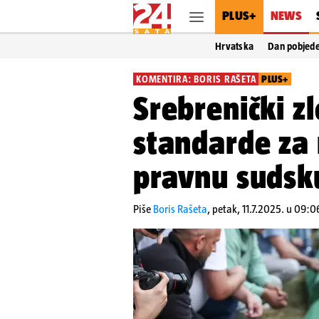
PLUS+
NEWS
Hrvatska
Dan pobjed
KOMENTIRA: BORIS RAŠETA
PLUS+
Srebrenički zl
standarde z
pravnu sudsk
Piše
Boris Rašeta
,
petak, 11.7.2025. u 09:0