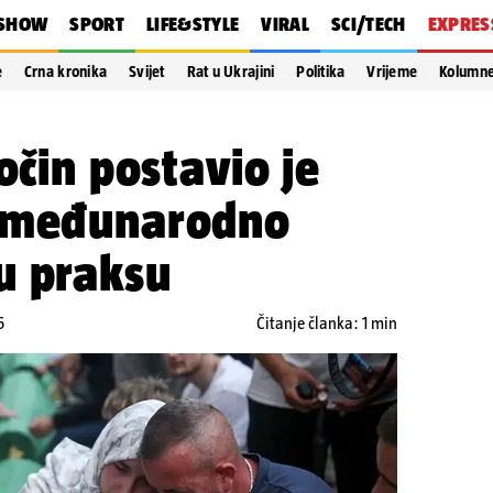
SHOW
SPORT
LIFE&STYLE
VIRAL
SCI/TECH
EXPRES
e
Crna kronika
Svijet
Rat u Ukrajini
Politika
Vrijeme
Kolumn
očin postavio je
a međunarodno
u praksu
6
Čitanje članka: 1 min