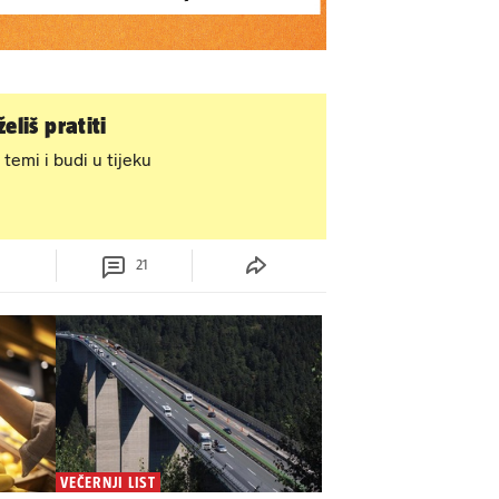
eliš pratiti
 temi i budi u tijeku
21