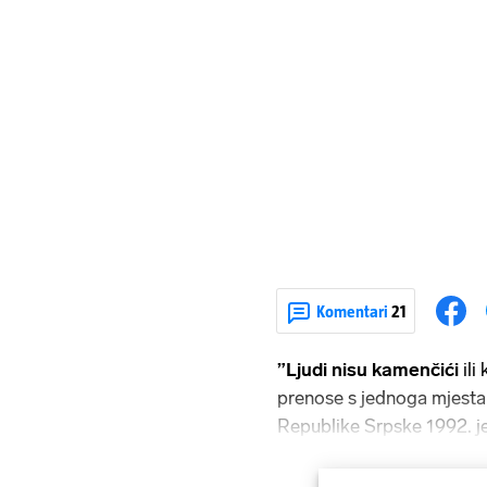
Komentari
21
”Ljudi nisu kamenčići
ili
prenose s jednoga mjesta 
Republike Srpske 1992. j