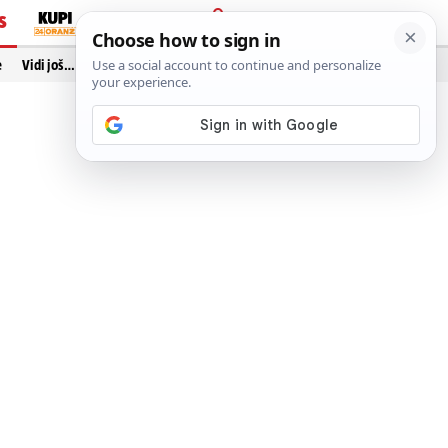
S
PRIJAVA
e
Vidi još…