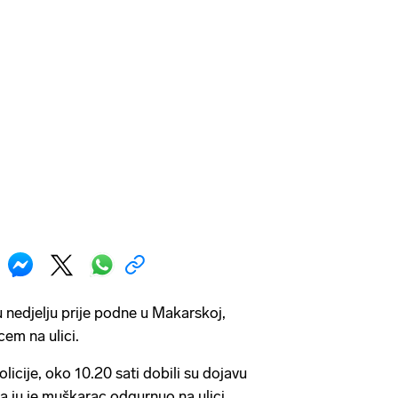
u nedjelju prije podne u Makarskoj,
em na ulici.
licije, oko 10.20 sati dobili su dojavu
da ju je muškarac odgurnuo na ulici,