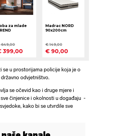
i se u prostorijama policije koja je o
 državno odvjetništvo.
lja se očevid kao i druge mjere i
e sve činjenice i okolnosti u događaju -
i svjedoke, kako bi se utvrdile sve
i naše kanale