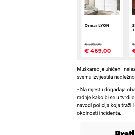
Muškarac je uhićen i nalaz
svemu izvijestila nadležno
- Na mjestu događaja obav
radnje kako bi se u tvrdil
navodi policija koja traži 
okolnosti incidenta.
Prat