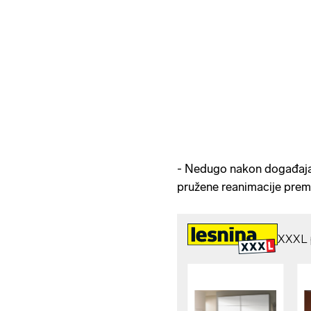
- Nedugo nakon događaja ž
pružene reanimacije premin