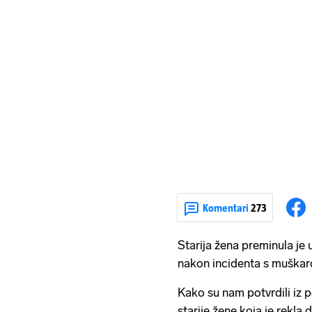
Komentari
273
Starija žena preminula je 
nakon incidenta s muškarc
Kako su nam potvrdili iz po
starije žene koja je rekla 