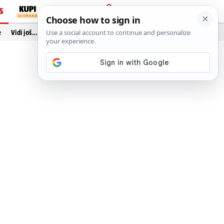
S
PRIJAVA
e
Vidi još…