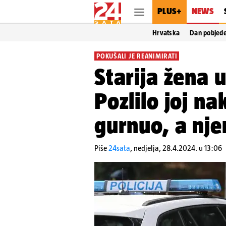
PLUS+
NEWS
Hrvatska
Dan pobjed
POKUŠALI JE REANIMIRATI
Starija žena 
Pozlilo joj na
gurnuo, a nje
Piše
24sata
,
nedjelja, 28.4.2024. u 13:06