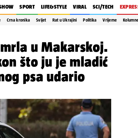
SHOW
SPORT
LIFE&STYLE
VIRAL
SCI/TECH
EXPRES
e
Crna kronika
Svijet
Rat u Ukrajini
Politika
Vrijeme
Kolumn
umrla u Makarskoj.
kon što ju je mladić
nog psa udario