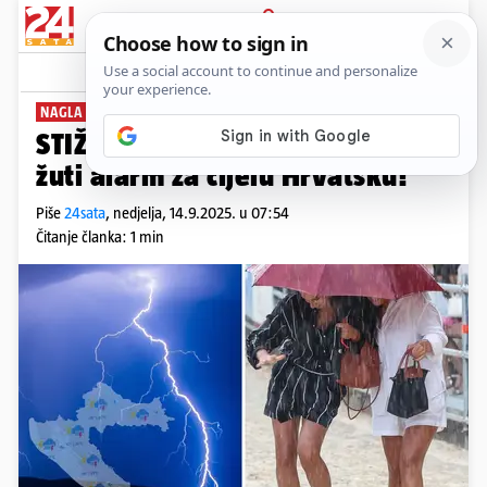
PRIJAVA
News
Komentari
12
NAGLA PROMJENA
STIŽE NEVRIJEME! DHMZ upalio
žuti alarm za cijelu Hrvatsku!
Piše
24sata
,
nedjelja, 14.9.2025. u 07:54
Čitanje članka: 1 min