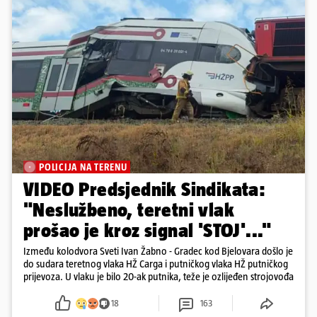
POLICIJA NA TERENU
VIDEO Predsjednik Sindikata:
"Neslužbeno, teretni vlak
prošao je kroz signal 'STOJ'..."
Između kolodvora Sveti Ivan Žabno - Gradec kod Bjelovara došlo je
do sudara teretnog vlaka HŽ Carga i putničkog vlaka HŽ putničkog
prijevoza. U vlaku je bilo 20-ak putnika, teže je ozlijeđen strojovođa
18
163