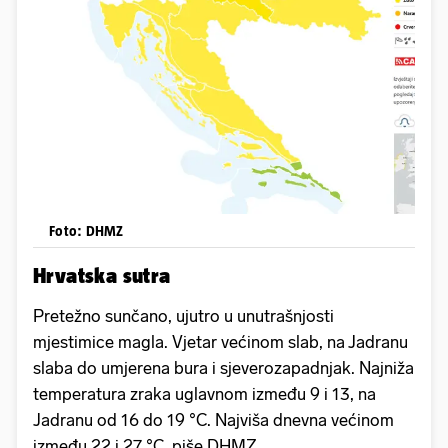
Foto: DHMZ
Hrvatska sutra
Pretežno sunčano, ujutro u unutrašnjosti
mjestimice magla. Vjetar većinom slab, na Jadranu
slaba do umjerena bura i sjeverozapadnjak. Najniža
temperatura zraka uglavnom između 9 i 13, na
Jadranu od 16 do 19 °C. Najviša dnevna većinom
između 22 i 27 °C, piše DHMZ.