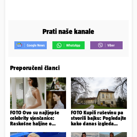
Prati naše kanale
Preporučeni članci
FOTO Ovo su najljepše
FOTO Kupili ruševinu pa
celebrity vjenčanice:
stvorili bajku: Pogledajte
Raskošne haljine o
kako danas izgleda
kojima je pričao cijeli
dvorac u Zagorju
svijet