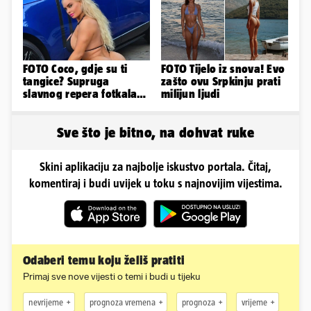
FOTO Coco, gdje su ti
FOTO Tijelo iz snova! Evo
tangice? Supruga
zašto ovu Srpkinju prati
slavnog repera fotkala
milijun ljudi
se ispred auta i pokazala
sve
Sve što je bitno, na dohvat ruke
Skini aplikaciju za najbolje iskustvo portala. Čitaj,
komentiraj i budi uvijek u toku s najnovijim vijestima.
Odaberi temu koju želiš pratiti
Primaj sve nove vijesti o temi i budi u tijeku
nevrijeme
prognoza vremena
prognoza
vrijeme