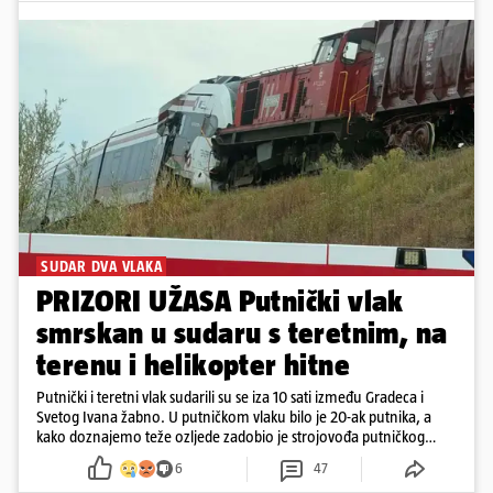
SUDAR DVA VLAKA
PRIZORI UŽASA Putnički vlak
smrskan u sudaru s teretnim, na
terenu i helikopter hitne
Putnički i teretni vlak sudarili su se iza 10 sati između Gradeca i
Svetog Ivana žabno. U putničkom vlaku bilo je 20-ak putnika, a
kako doznajemo teže ozljede zadobio je strojovođa putničkog
vlaka. Zatvoren je promet, a fotoreporteri Prigorskog objavili su
6
47
prve snimke s mjesta sudara