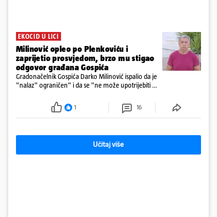
EKOCID U LICI
Milinović opleo po Plenkoviću i
zaprijetio prosvjedom, brzo mu stigao
odgovor građana Gospića
Gradonačelnik Gospića Darko Milinović ispalio da je
"nalaz" ograničen" i da se "ne može upotrijebiti za
sudske sporove". Građani Gospića ga podsjetili da
ga je naručio Uskok i da je dio spisa
1
16
Učitaj više