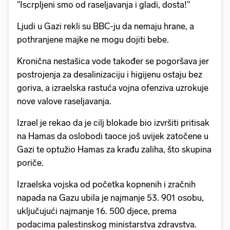
"Iscrpljeni smo od raseljavanja i gladi, dosta!"
Ljudi u Gazi rekli su BBC-ju da nemaju hrane, a
pothranjene majke ne mogu dojiti bebe.
Kronična nestašica vode također se pogoršava jer
postrojenja za desalinizaciju i higijenu ostaju bez
goriva, a izraelska rastuća vojna ofenziva uzrokuje
nove valove raseljavanja.
Izrael je rekao da je cilj blokade bio izvršiti pritisak
na Hamas da oslobodi taoce još uvijek zatočene u
Gazi te optužio Hamas za krađu zaliha, što skupina
poriče.
Izraelska vojska od početka kopnenih i zračnih
napada na Gazu ubila je najmanje 53. 901 osobu,
uključujući najmanje 16. 500 djece, prema
podacima palestinskog ministarstva zdravstva.