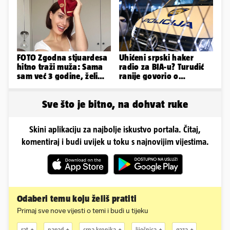
'zaboli'
FOTO Zgodna stjuardesa
Uhićeni srpski haker
hitno traži muža: Sama
radio za BIA-u? Turudić
sam već 3 godine, želim
ranije govorio o
da bude stariji...
predmetu nacionalne
sigurnosti
Sve što je bitno, na dohvat ruke
Skini aplikaciju za najbolje iskustvo portala. Čitaj,
komentiraj i budi uvijek u toku s najnovijim vijestima.
Odaberi temu koju želiš pratiti
Primaj sve nove vijesti o temi i budi u tijeku
rat
napad
crna kronika
liječnica
gaza