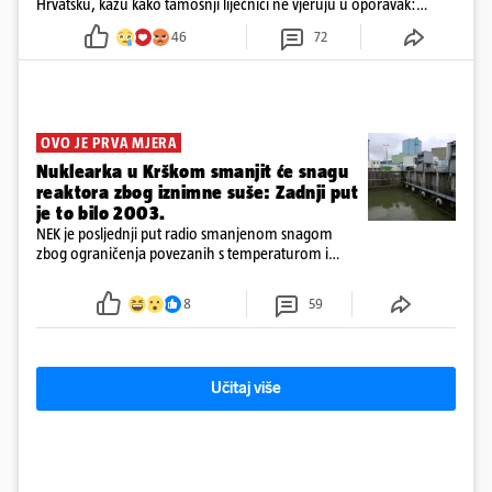
Hrvatsku, kažu kako tamošnji liječnici ne vjeruju u oporavak:
'Imamo 72 sata'
46
72
OVO JE PRVA MJERA
Nuklearka u Krškom smanjit će snagu
reaktora zbog iznimne suše: Zadnji put
je to bilo 2003.
NEK je posljednji put radio smanjenom snagom
zbog ograničenja povezanih s temperaturom i
protokom rijeke Save 2003. godine, kada je
smanjenje snage bilo potrebno više od 90 dana.
8
59
Učitaj više