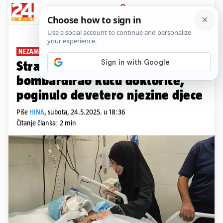
PRIJAVA
News
Komentari
54
NEZAMISLIV UŽAS
Strašna priča iz Gaze: Izrael
bombardirao kuću doktorice,
poginulo devetero njezine djece
Piše
HINA
,
subota, 24.5.2025. u 18:36
Čitanje članka: 2 min