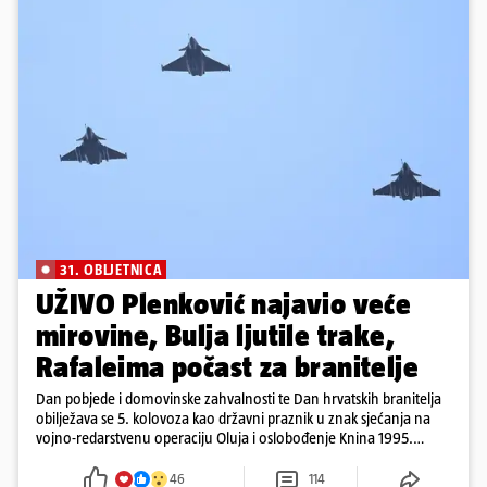
31. OBLJETNICA
UŽIVO Plenković najavio veće
mirovine, Bulja ljutile trake,
Rafaleima počast za branitelje
Dan pobjede i domovinske zahvalnosti te Dan hrvatskih branitelja
obilježava se 5. kolovoza kao državni praznik u znak sjećanja na
vojno-redarstvenu operaciju Oluja i oslobođenje Knina 1995.
godine
46
114