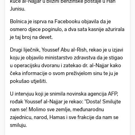
kuće al-Najjar u blizini benzinske postaje u Han
Junisu.
Bolnica je isprva na Facebooku objavila da je
osmero djece poginulo, a dva sata kasnije ažurirala
je taj broj na devet.
Drugi liječnik, Youssef Abu al-Rish, rekao je u izjavi
koju je objavilo ministarstvo zdravstva da je stigao
u operacijsku dvoranu i zatekao dr. al-Najjar kako
čeka informacije o svom preživjelom sinu te ju je
pokušao utješiti.
U intervjuu koji je snimila novinska agencija AFP,
rođak Youssef al-Najjar je rekao: "Dosta! Smilujte
nam se! Molimo sve zemlje, međunarodnu
zajednicu, narod, Hamas i sve frakcije da nam se
smiluju.