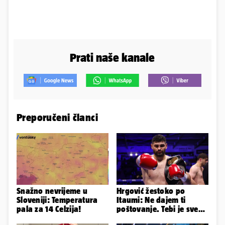
Prati naše kanale
Preporučeni članci
Snažno nevrijeme u
Hrgović žestoko po
Sloveniji: Temperatura
Itaumi: Ne dajem ti
pala za 14 Celzija!
poštovanje. Tebi je sve
na pladnju, za Hrvata ih