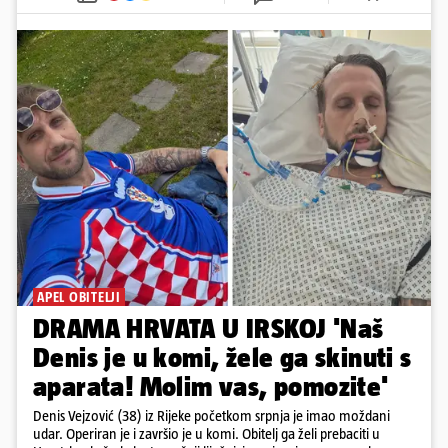
APEL OBITELJI
DRAMA HRVATA U IRSKOJ 'Naš
Denis je u komi, žele ga skinuti s
aparata! Molim vas, pomozite'
Denis Vejzović (38) iz Rijeke početkom srpnja je imao moždani
udar. Operiran je i završio je u komi. Obitelj ga želi prebaciti u