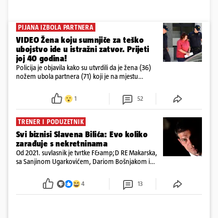
PIJANA IZBOLA PARTNERA
VIDEO Žena koju sumnjiče za teško
ubojstvo ide u istražni zatvor. Prijeti
joj 40 godina!
Policija je objavila kako su utvrdili da je žena (36)
nožem ubola partnera (71) koji je na mjestu
preminuo. Imala je 2,03 promila. U nedjelju su je
ispitali i poslali u istražni zatvor
1
52
TRENER I PODUZETNIK
Svi biznisi Slavena Bilića: Evo koliko
zarađuje s nekretninama
Od 2021. suvlasnik je tvrtke F&amp;D RE Makarska,
sa Sanjinom Ugarkovićem, Dariom Bošnjakom i
Dobrislavom Hrkaćem. Tvrtka je registrirana za
poslovanje nekretninama, a od osnutka nema
4
13
zaposlenih