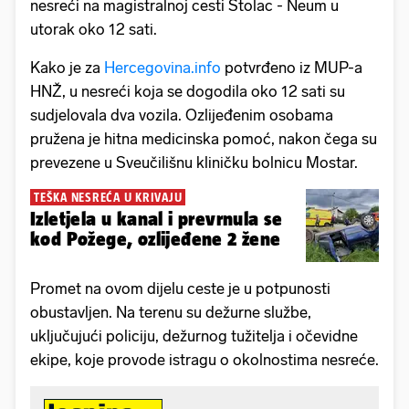
nesreći na magistralnoj cesti Stolac - Neum u
utorak oko 12 sati.
Kako je za
Hercegovina.info
potvrđeno iz MUP-a
HNŽ, u nesreći koja se dogodila oko 12 sati su
sudjelovala dva vozila. Ozlijeđenim osobama
pružena je hitna medicinska pomoć, nakon čega su
prevezene u Sveučilišnu kliničku bolnicu Mostar.
TEŠKA NESREĆA U KRIVAJU
Izletjela u kanal i prevrnula se
kod Požege, ozlijeđene 2 žene
Promet na ovom dijelu ceste je u potpunosti
obustavljen. Na terenu su dežurne službe,
uključujući policiju, dežurnog tužitelja i očevidne
ekipe, koje provode istragu o okolnostima nesreće.