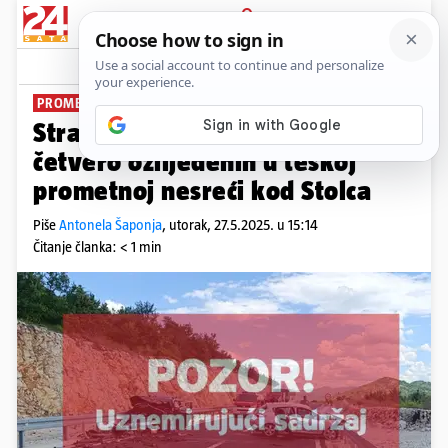
PRIJAVA
News
Komentari
0
PROMET OBUSTAVLJEN
Strava u BiH: Dvoje je mrtvih i
četvero ozlijeđenih u teškoj
prometnoj nesreći kod Stolca
Piše
Antonela Šaponja
,
utorak, 27.5.2025. u 15:14
Čitanje članka: < 1 min