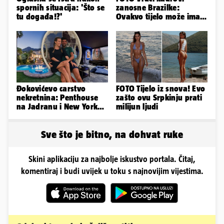
spornih situacija: 'Što se
zanosne Brazilke:
tu događa!?'
Ovakvo tijelo može imati
samo bivša plesačica...
Đokovićevo carstvo
FOTO Tijelo iz snova! Evo
nekretnina: Penthouse
zašto ovu Srpkinju prati
na Jadranu i New Yorku,
milijun ljudi
španjolska vila, hoteli...
Sve što je bitno, na dohvat ruke
Skini aplikaciju za najbolje iskustvo portala. Čitaj,
komentiraj i budi uvijek u toku s najnovijim vijestima.