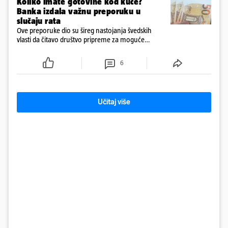
Koliko imate gotovine kod kuće?
Banka izdala važnu preporuku u
slučaju rata
Ove preporuke dio su šireg nastojanja švedskih
vlasti da čitavo društvo pripreme za moguće
posljedice vojnih ili kibernetičkih napada
6
Učitaj više