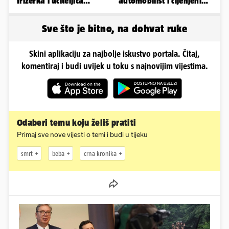
frizerka i učiteljica
automobilist i cijenjeni
oblinama je zapalila
vatrogasac
Instagram
Sve što je bitno, na dohvat ruke
Skini aplikaciju za najbolje iskustvo portala. Čitaj,
komentiraj i budi uvijek u toku s najnovijim vijestima.
Odaberi temu koju želiš pratiti
Primaj sve nove vijesti o temi i budi u tijeku
smrt
beba
crna kronika