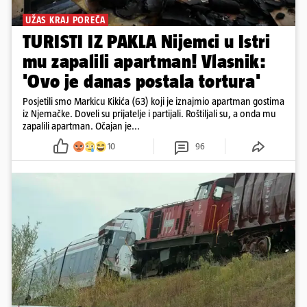
UŽAS KRAJ POREČA
TURISTI IZ PAKLA Nijemci u Istri
mu zapalili apartman! Vlasnik:
'Ovo je danas postala tortura'
Posjetili smo Markicu Kikića (63) koji je iznajmio apartman gostima
iz Njemačke. Doveli su prijatelje i partijali. Roštiljali su, a onda mu
zapalili apartman. Očajan je...
10
96