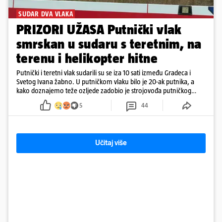
SUDAR DVA VLAKA
PRIZORI UŽASA Putnički vlak
smrskan u sudaru s teretnim, na
terenu i helikopter hitne
Putnički i teretni vlak sudarili su se iza 10 sati između Gradeca i
Svetog Ivana žabno. U putničkom vlaku bilo je 20-ak putnika, a
kako doznajemo teže ozljede zadobio je strojovođa putničkog
vlaka. Zatvoren je promet, a fotoreporteri Prigorskog objavili su
5
44
prve snimke s mjesta sudara
Učitaj više