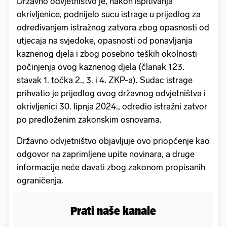
Državno odvjetništvo je, nakon ispitivanja
okrivljenice, podnijelo sucu istrage u prijedlog za
određivanjem istražnog zatvora zbog opasnosti od
utjecaja na svjedoke, opasnosti od ponavljanja
kaznenog djela i zbog posebno teških okolnosti
počinjenja ovog kaznenog djela (članak 123.
stavak 1. točka 2., 3. i 4. ZKP-a). Sudac istrage
prihvatio je prijedlog ovog državnog odvjetništva i
okrivljenici 30. lipnja 2024., odredio istražni zatvor
po predloženim zakonskim osnovama.
Državno odvjetništvo objavljuje ovo priopćenje kao
odgovor na zaprimljene upite novinara, a druge
informacije neće davati zbog zakonom propisanih
ograničenja.
Prati naše kanale