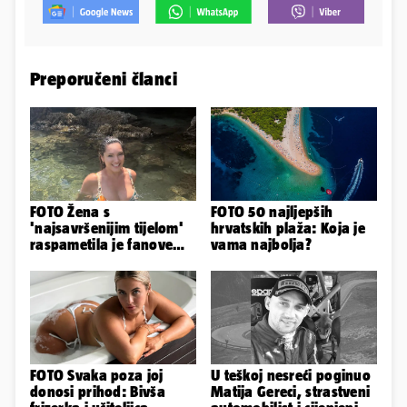
Preporučeni članci
FOTO Žena s
FOTO 50 najljepših
'najsavršenijim tijelom'
hrvatskih plaža: Koja je
raspametila je fanove
vama najbolja?
zaigranim fotkama iz
plićaka
FOTO Svaka poza joj
U teškoj nesreći poginuo
donosi prihod: Bivša
Matija Gereci, strastveni