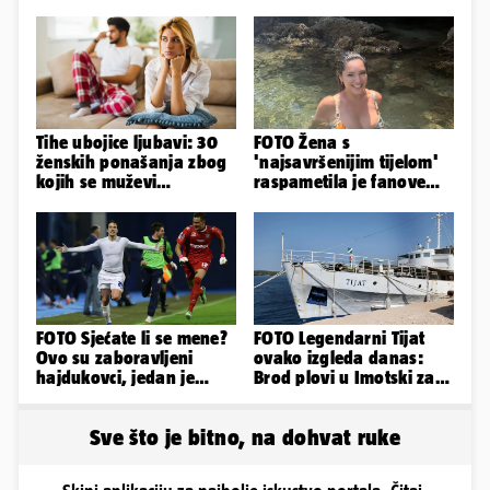
Tihe ubojice ljubavi: 30
FOTO Žena s
ženskih ponašanja zbog
'najsavršenijim tijelom'
kojih se muževi
raspametila je fanove
emocionalno distanciraju
zaigranim fotkama iz
plićaka
FOTO Sjećate li se mene?
FOTO Legendarni Tijat
Ovo su zaboravljeni
ovako izgleda danas:
hajdukovci, jedan je
Brod plovi u Imotski za
napuhao 3,3 promila...
samo 20.000 eura
Sve što je bitno, na dohvat ruke