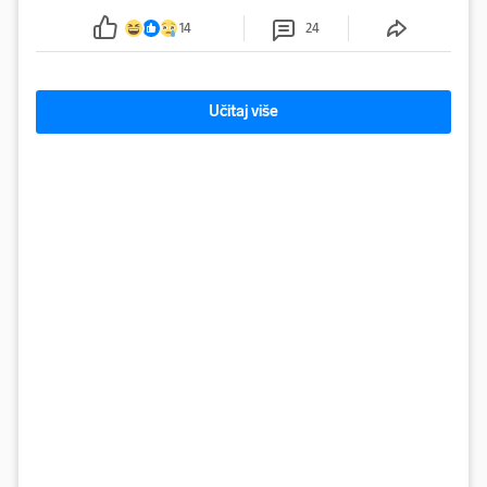
14
24
Učitaj više