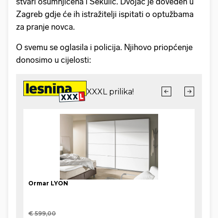
stvari osumnjičena i Sekulić. Dvojac je doveden u
Zagreb gdje će ih istražitelji ispitati o optužbama
za pranje novca.
O svemu se oglasila i policija. Njihovo priopćenje
donosimo u cijelosti: