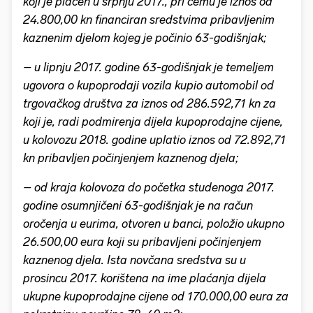
koji je plaćen u srpnju 2017., pri čemu je iznos od
24.800,00 kn financiran sredstvima pribavljenim
kaznenim djelom kojeg je počinio 63-godišnjak;
– u lipnju 2017. godine 63-godišnjak je temeljem
ugovora o kupoprodaji vozila kupio automobil od
trgovačkog društva za iznos od 286.592,71 kn za
koji je, radi podmirenja dijela kupoprodajne cijene,
u kolovozu 2018. godine uplatio iznos od 72.892,71
kn pribavljen počinjenjem kaznenog djela;
– od kraja kolovoza do početka studenoga 2017.
godine osumnjičeni 63-godišnjak je na račun
oročenja u eurima, otvoren u banci, položio ukupno
26.500,00 eura koji su pribavljeni počinjenjem
kaznenog djela. Ista novčana sredstva su u
prosincu 2017. korištena na ime plaćanja dijela
ukupne kupoprodajne cijene od 170.000,00 eura za