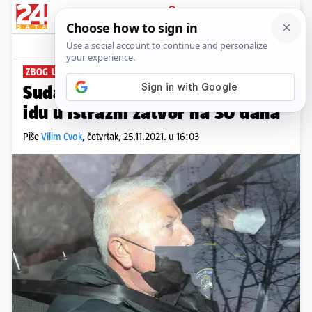
PRIJAVA
News
Komentari
14
ZBOG UTJECAJA NA SVJEDOKE
Sudac Vekić i prijateljica Nataša
idu u istražni zatvor na 30 dana
Piše
Vilim Cvok
,
četvrtak, 25.11.2021. u 16:03