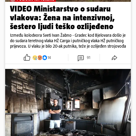
VIDEO Ministarstvo o sudaru
vlakova: Žena na intenzivnoj,
šestero ljudi teško ozlijeđeno
Između kolodvora Sveti Ivan Žabno - Gradec kod Bjelovara došlo je
do sudara teretnog vlaka HŽ Carga i putničkog vlaka HŽ putničkog
prijevoza. U vlaku je bilo 20-ak putnika, teže je ozlijeđen strojovođa
14
91