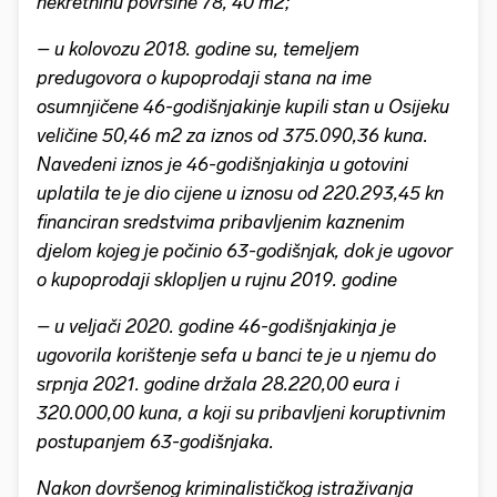
nekretninu površine 78, 40 m2;
– u kolovozu 2018. godine su, temeljem
predugovora o kupoprodaji stana na ime
osumnjičene 46-godišnjakinje kupili stan u Osijeku
veličine 50,46 m2 za iznos od 375.090,36 kuna.
Navedeni iznos je 46-godišnjakinja u gotovini
uplatila te je dio cijene u iznosu od 220.293,45 kn
financiran sredstvima pribavljenim kaznenim
djelom kojeg je počinio 63-godišnjak, dok je ugovor
o kupoprodaji sklopljen u rujnu 2019. godine
– u veljači 2020. godine 46-godišnjakinja je
ugovorila korištenje sefa u banci te je u njemu do
srpnja 2021. godine držala 28.220,00 eura i
320.000,00 kuna, a koji su pribavljeni koruptivnim
postupanjem 63-godišnjaka.
Nakon dovršenog kriminalističkog istraživanja