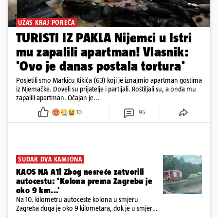
UŽAS KRAJ POREČA
TURISTI IZ PAKLA Nijemci u Istri
mu zapalili apartman! Vlasnik:
'Ovo je danas postala tortura'
Posjetili smo Markicu Kikića (63) koji je iznajmio apartman gostima
iz Njemačke. Doveli su prijatelje i partijali. Roštiljali su, a onda mu
zapalili apartman. Očajan je...
10
95
SUDAR DVA KAMIONA
KAOS NA A1! Zbog nesreće zatvorili
autocestu: 'Kolona prema Zagrebu je
oko 9 km...'
Na 10. kilometru autoceste kolona u smjeru
Zagreba duga je oko 9 kilometara, dok je u smjeru
mora kolona duga oko tri kilometra