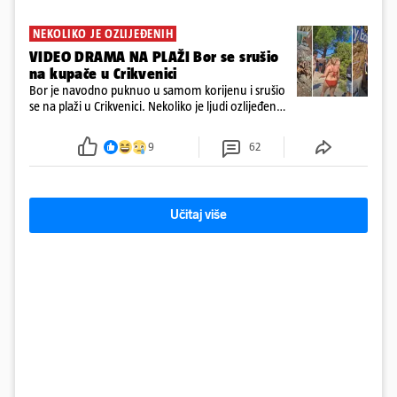
NEKOLIKO JE OZLIJEĐENIH
VIDEO DRAMA NA PLAŽI Bor se srušio
na kupače u Crikvenici
Bor je navodno puknuo u samom korijenu i srušio
se na plaži u Crikvenici. Nekoliko je ljudi ozlijeđeno,
ali navodno se ne radi o težim ozljedama
9
62
Učitaj više