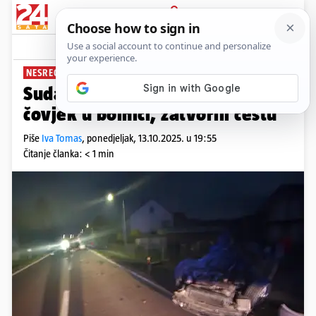
PRIJAVA
News
Komentari
0
NESREĆA U ZDENČACU
Sudar kraj Garešnice: Jedan
čovjek u bolnici, zatvorili cestu
Piše
Iva Tomas
,
ponedjeljak, 13.10.2025. u 19:55
Čitanje članka: < 1 min