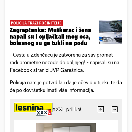
POLICIJA TRAŽI POČINITELJE
Zagrepčanka: Muškarac i žena
napali su i opljačkali mog oca,
bolesnog su ga tukli na podu
- Cesta u Zdenčacu je zatvorena za sav promet
radi prometne nezode do daljnjeg! - napisali su na
Facebook stranici JVP Garešnica.
Policija nam je potvrdila i da je očevid u tijeku te da
će po dovršetku imati više informacija.