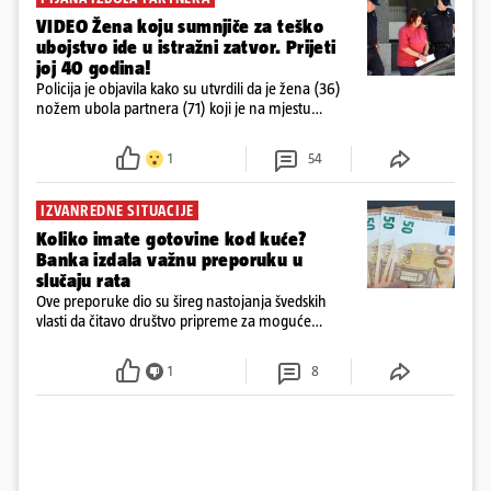
VIDEO Žena koju sumnjiče za teško
ubojstvo ide u istražni zatvor. Prijeti
joj 40 godina!
Policija je objavila kako su utvrdili da je žena (36)
nožem ubola partnera (71) koji je na mjestu
preminuo. Imala je 2,03 promila. U nedjelju su je
ispitali i poslali u istražni zatvor
1
54
IZVANREDNE SITUACIJE
Koliko imate gotovine kod kuće?
Banka izdala važnu preporuku u
slučaju rata
Ove preporuke dio su šireg nastojanja švedskih
vlasti da čitavo društvo pripreme za moguće
posljedice vojnih ili kibernetičkih napada
1
8