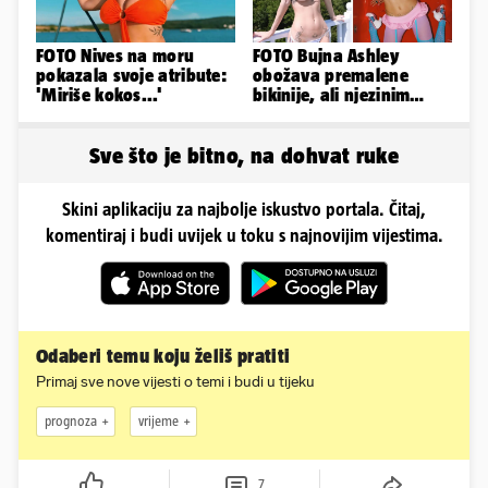
FOTO Nives na moru
FOTO Bujna Ashley
pokazala svoje atribute:
obožava premalene
'Miriše kokos...'
bikinije, ali njezinim
fanovima to uopće ne
smeta
Sve što je bitno, na dohvat ruke
Skini aplikaciju za najbolje iskustvo portala. Čitaj,
komentiraj i budi uvijek u toku s najnovijim vijestima.
Odaberi temu koju želiš pratiti
Primaj sve nove vijesti o temi i budi u tijeku
prognoza
vrijeme
7