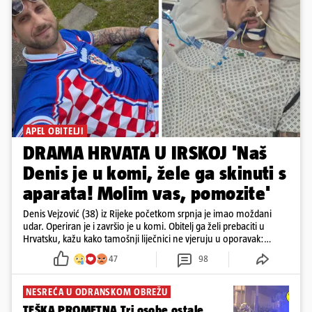
APEL OBITELJI
DRAMA HRVATA U IRSKOJ 'Naš
Denis je u komi, žele ga skinuti s
aparata! Molim vas, pomozite'
Denis Vejzović (38) iz Rijeke početkom srpnja je imao moždani
udar. Operiran je i završio je u komi. Obitelj ga želi prebaciti u
Hrvatsku, kažu kako tamošnji liječnici ne vjeruju u oporavak:
'Imamo 72 sata'
47
98
NESREĆA U ODRANSKOM OBREŽU
TEŠKA PROMETNA Tri osobe ostale