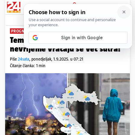
PRIJAVA
News
Komentari
7
PROGNOZA VREMENA
Temperature i do 29 °C, a kiša i
nevrijeme vraćaju se već sutra!
Piše
24sata
,
ponedjeljak, 1.9.2025. u 07:21
Čitanje članka: 1 min