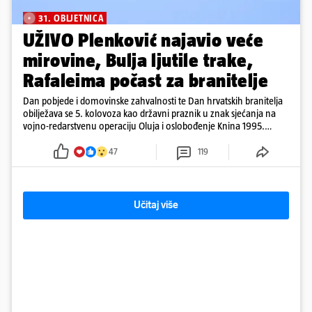
31. OBLJETNICA
UŽIVO Plenković najavio veće
mirovine, Bulja ljutile trake,
Rafaleima počast za branitelje
Dan pobjede i domovinske zahvalnosti te Dan hrvatskih branitelja
obilježava se 5. kolovoza kao državni praznik u znak sjećanja na
vojno-redarstvenu operaciju Oluja i oslobođenje Knina 1995.
godine
47
119
Učitaj više