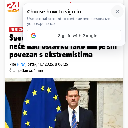
PRIJAVA
News
Komentari
1
NIJE ZNAO...
Švedska: Ministar za migracije
neće dati ostavku iako mu je sin
povezan s ekstremistima
Piše
HINA
,
petak, 11.7.2025. u 06:25
Čitanje članka: 1 min