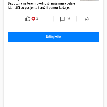
Bez obzira na teren i okolnosti, naša misija ostaje
ista - stići do pacijenta i pružiti pomoć kada je
najpotrebnija - objavilo je Ministarstvo zdravstva na
Facebooku
2
19
Učitaj više