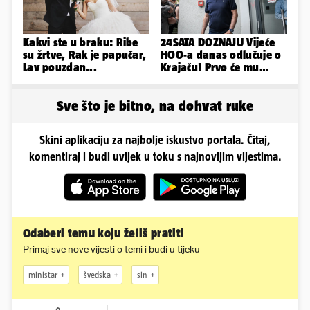
Kakvi ste u braku: Ribe
24SATA DOZNAJU Vijeće
su žrtve, Rak je papučar,
HOO-a danas odlučuje o
Lav pouzdan...
Krajaču! Prvo će mu
srezati ovlasti, a onda...
Sve što je bitno, na dohvat ruke
Skini aplikaciju za najbolje iskustvo portala. Čitaj,
komentiraj i budi uvijek u toku s najnovijim vijestima.
Odaberi temu koju želiš pratiti
Primaj sve nove vijesti o temi i budi u tijeku
ministar
švedska
sin