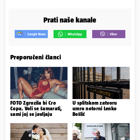
Prati naše kanale
Preporučeni članci
FOTO Zgrozila bi Cro
U splitskom zatvoru
Copa. Voli se šamarati,
umro notorni Lenko
sami joj se javljaju
Bešlić