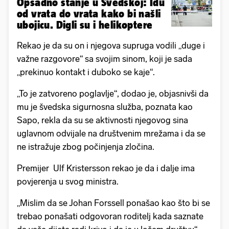
Opsadno stanje u Švedskoj: Idu
od vrata do vrata kako bi našli
ubojicu. Digli su i helikoptere
Rekao je da su on i njegova supruga vodili „duge i
važne razgovore“ sa svojim sinom, koji je sada
„prekinuo kontakt i duboko se kaje“.
„To je zatvoreno poglavlje“, dodao je, objasnivši da
mu je švedska sigurnosna služba, poznata kao
Sapo, rekla da su se aktivnosti njegovog sina
uglavnom odvijale na društvenim mrežama i da se
ne istražuje zbog počinjenja zločina.
Premijer Ulf Kristersson rekao je da i dalje ima
povjerenja u svog ministra.
„Mislim da se Johan Forssell ponašao kao što bi se
trebao ponašati odgovoran roditelj kada saznate