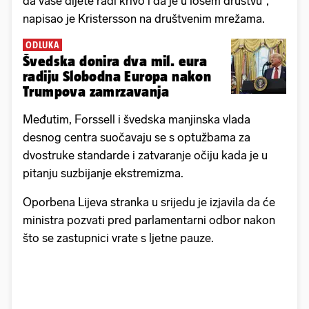
da vaše dijete radi krivo i da je u lošem društvu“,
napisao je Kristersson na društvenim mrežama.
ODLUKA
Švedska donira dva mil. eura
radiju Slobodna Europa nakon
Trumpova zamrzavanja
Međutim, Forssell i švedska manjinska vlada
desnog centra suočavaju se s optužbama za
dvostruke standarde i zatvaranje očiju kada je u
pitanju suzbijanje ekstremizma.
Oporbena Lijeva stranka u srijedu je izjavila da će
ministra pozvati pred parlamentarni odbor nakon
što se zastupnici vrate s ljetne pauze.