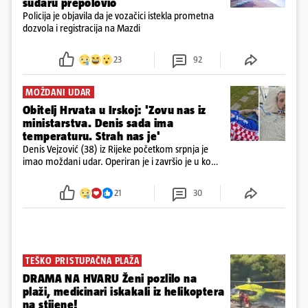
sudaru prepolovio
Policija je objavila da je vozačici istekla prometna
dozvola i registracija na Mazdi
23
92
MOŽDANI UDAR
Obitelj Hrvata u Irskoj: 'Zovu nas iz
ministarstva. Denis sada ima
temperaturu. Strah nas je'
Denis Vejzović (38) iz Rijeke početkom srpnja je
imao moždani udar. Operiran je i završio je u komi.
Obitelj ga želi prebaciti u Hrvatsku, kažu kako
tamošnji liječnici ne vjeruju u oporavak: 'Imamo
21
30
72 sata'
TEŠKO PRISTUPAČNA PLAŽA
DRAMA NA HVARU Ženi pozlilo na
plaži, medicinari iskakali iz helikoptera
na stijene!