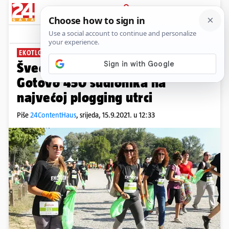
PRIJAVA
News
Komentari
9
EKOTLON 2021
Švedski trend osvojio Hrvatsku:
Gotovo 450 sudionika na
najvećoj plogging utrci
Piše
24ContentHaus
,
srijeda, 15.9.2021. u 12:33