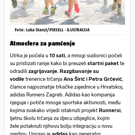
Foto: Luka Stanzl/PIXSELL - ILUSTRACIJA
Atmosfera za pamćenje
Utrka je počela u
10 sati,
a mnogi sudionici počeli
su pristizati ranije kako bi preuzeli
startni paket
te
odradili
zagrijavanje. Razgibavanje su
vodile
trenerice trčanja
Ana Širić i
Petra Grčević
,
članice najpoznatije trkačke zajednice u Hrvatskoj,
adidas Runners Zagreb. Adidas kao kompanija
njeguje i potiče mnoge sportske aktivnosti, među
kojima svakako vrijedi istaknuti projekt
Runnersi
,
ljetnu školu trčanja za djecu izbjeglice, kojim
žele potaknuti njihovu bolju integraciju u novu
sredinu. Upravo je
adidas
kao generator