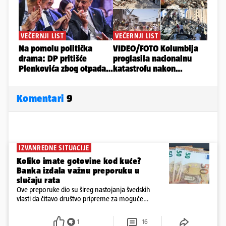
Komentari
9
IZVANREDNE SITUACIJE
Koliko imate gotovine kod kuće?
Banka izdala važnu preporuku u
slučaju rata
Ove preporuke dio su šireg nastojanja švedskih
vlasti da čitavo društvo pripreme za moguće
posljedice vojnih ili kibernetičkih napada
1
16