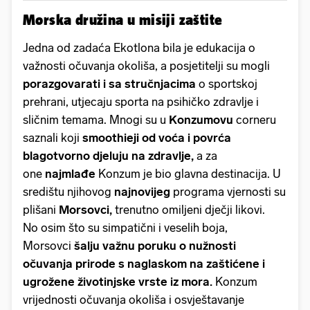
Morska družina u misiji zaštite
Jedna od zadaća Ekotlona bila je edukacija o
važnosti očuvanja okoliša, a posjetitelji su mogli
porazgovarati i sa stručnjacima
o sportskoj
prehrani, utjecaju sporta na psihičko zdravlje i
sličnim temama. Mnogi su u
Konzumovu
corneru
saznali koji
smoothieji od voća i povrća
blagotvorno djeluju na zdravlje,
a za
one
najmlađe
Konzum je bio glavna destinacija. U
središtu njihovog
najnovijeg
programa vjernosti su
plišani
Morsovci,
trenutno omiljeni dječji likovi.
No osim što su simpatični i veselih boja,
Morsovci
šalju važnu poruku o nužnosti
očuvanja prirode s naglaskom na zaštićene i
ugrožene životinjske vrste iz mora.
Konzum
vrijednosti očuvanja okoliša i osvještavanje