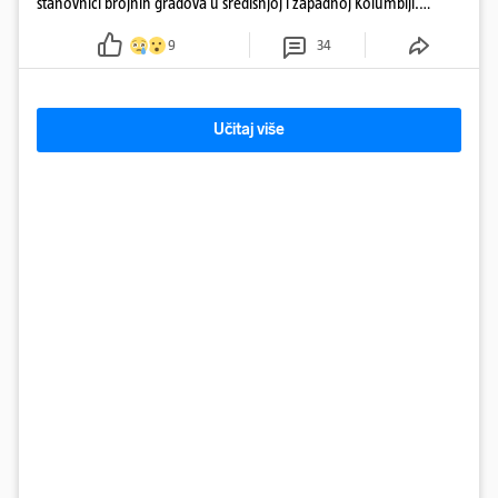
stanovnici brojnih gradova u središnjoj i zapadnoj Kolumbiji.
Prema Reutersu, podrhtavanje je zabilježeno i u Venezueli.
9
34
Učitaj više