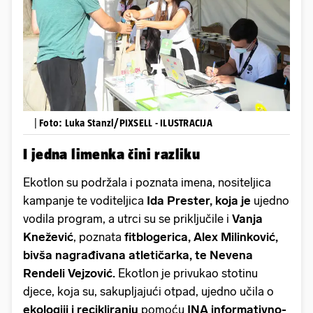
|
Foto: Luka Stanzl/PIXSELL - ILUSTRACIJA
I jedna limenka čini razliku
Ekotlon su podržala i poznata imena, nositeljica
kampanje te voditeljica
Ida Prester, koja je
ujedno
vodila program, a utrci su se priključile i
Vanja
Knežević
, poznata
fitblogerica, Alex Milinković,
bivša nagrađivana atletičarka, te Nevena
Rendeli Vejzović.
Ekotlon je privukao stotinu
djece, koja su, sakupljajući otpad, ujedno učila o
ekologiji i recikliranju
pomoću
INA informativno-