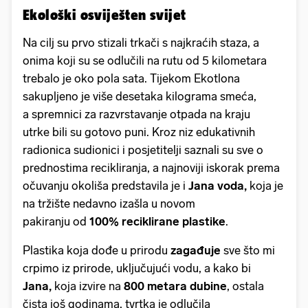
Ekološki osviješten svijet
Na cilj su prvo stizali trkači s najkraćih staza, a
onima koji su se odlučili na rutu od 5 kilometara
trebalo je oko pola sata. Tijekom Ekotlona
sakupljeno je više desetaka kilograma smeća,
a spremnici za razvrstavanje otpada na kraju
utrke bili su gotovo puni. Kroz niz edukativnih
radionica sudionici i posjetitelji saznali su sve o
prednostima recikliranja, a najnoviji iskorak prema
očuvanju okoliša predstavila je i
Jana voda,
koja je
na tržište nedavno izašla u novom
pakiranju od
100% reciklirane plastike
.
Plastika koja dođe u prirodu
zagađuje
sve što mi
crpimo iz prirode, uključujući vodu, a kako bi
Jana,
koja izvire na
800 metara dubine
, ostala
čista još godinama, tvrtka je odlučila