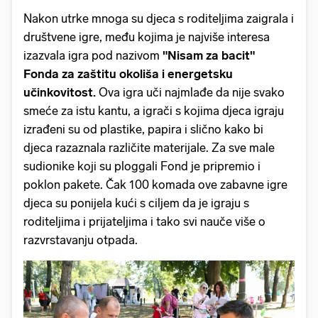
Nakon utrke mnoga su djeca s roditeljima zaigrala i
društvene igre, među kojima je najviše interesa
izazvala igra pod nazivom
"Nisam za bacit"
Fonda za zaštitu okoliša i energetsku
učinkovitost.
Ova igra uči najmlađe da nije svako
smeće za istu kantu, a igrači s kojima djeca igraju
izrađeni su od plastike, papira i slično kako bi
djeca razaznala različite materijale. Za sve male
sudionike koji su ploggali Fond je pripremio i
poklon pakete. Čak 100 komada ove zabavne igre
djeca su ponijela kući s ciljem da je igraju s
roditeljima i prijateljima i tako svi nauče više o
razvrstavanju otpada.