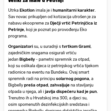
Utrka
Ekotlon
imala je i
humanitarni karakter
.
Sav novac prikupljen od kotizacija utrošen je za
nabavu ekoopreme za
Dječji vrtić Petrinjčica iz
Petrinje
, koji je poznat po provođenju Eko
programa.
Organizatori
su, u suradnji s
tvrtkom Graml
,
zajedničkim snagama osigurali vrtiću
jedan
Bigbelly
- pametni spremnik za otpad,
koji su oslikala djeca iz petrinjskog vrtića tijekom
radionice na eventu na Bundeku. Ovaj smart
spremnik radi na principu
solarnog pogona
, a
Bigbelly
preša otpad
,
zahvaljuje
na stavljanju
otpada u njega, ali i
javlja dispečeru kad je pun
.
Trenutno ih u Hrvatskoj ima 300, a djeci su,
osim spomenutih dezinfekcijskih sredstava i
spremnika Bigbelly, donirane didaktičke igračke