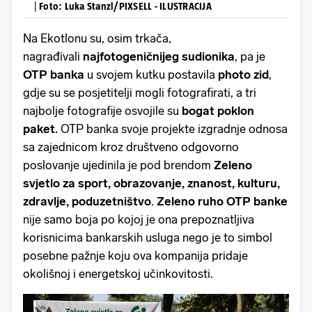
|
Foto: Luka Stanzl/PIXSELL - ILUSTRACIJA
Na Ekotlonu su, osim trkača,
nagrađivali
najfotogeničnijeg sudionika
, pa je
OTP banka
u svojem kutku postavila
photo zid
,
gdje su se posjetitelji mogli fotografirati, a tri
najbolje fotografije osvojile su
bogat poklon
paket.
OTP banka svoje projekte izgradnje odnosa
sa zajednicom kroz društveno odgovorno
poslovanje ujedinila je pod brendom
Zeleno
svjetlo za sport, obrazovanje, znanost, kulturu,
zdravlje, poduzetništvo
.
Zeleno ruho OTP banke
nije samo boja po kojoj je ona prepoznatljiva
korisnicima bankarskih usluga nego je to simbol
posebne pažnje koju ova kompanija pridaje
okolišnoj i energetskoj učinkovitosti.