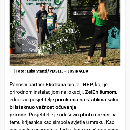
|
Foto: Luka Stanzl/PIXSELL - ILUSTRACIJA
Ponosni partner
Ekotlona
bio je i
HEP,
koji je
prirodnom instalacijom na lokaciji,
ZelEn šumom
,
educirao posjetitelje
porukama na stablima kako
bi istaknuo važnost očuvanja
prirode.
Posjetitelje je oduševio
photo corner
na
temu krijesnica kao simbola svjetla u mraku. Kao
nacionalna energetska tvrtka koja je već godinama