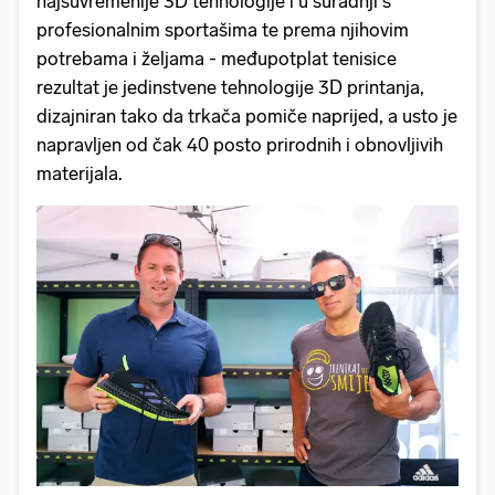
najsuvremenije 3D tehnologije i u suradnji s
profesionalnim sportašima te prema njihovim
potrebama i željama - međupotplat tenisice
rezultat je jedinstvene tehnologije 3D printanja,
dizajniran tako da trkača pomiče naprijed, a usto je
napravljen od čak 40 posto prirodnih i obnovljivih
materijala.