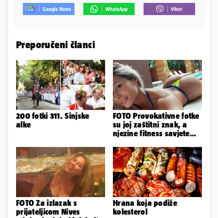
Preporučeni članci
200 fotki 311. Sinjske
FOTO Provokativne fotke
alke
su joj zaštitni znak, a
njezine fitness savjete
prati 9 milijuna ljudi
FOTO Za izlazak s
Hrana koja podiže
prijateljicom Nives
kolesterol