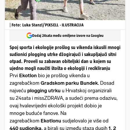
|
Foto: Luka Stanzl/PIXSELL - ILUSTRACIJA
Dodaj 24sata među omiljene izvore na Googleu
Spoj sporta i ekologije prošlog su vikenda iskusili mnogi
sudionici plogging utrke džogirajući i sakupljajući sitni
otpad. Proveli su zabavan obiteljski dan u kojem su
ujedno mogli naučiti štošta o ekologiji i recikliranju
Prvi
Ekotlon
bio je prošlog vikenda u
zagrebačkom
Gradskom parku Bundek.
Dosad
najveću
plogging utrku
u Hrvatskoj organizirali
su 24sata i missZDRAVA, a sudeći prema odazivu,
ovaj hvalevrijedni ekološki projekt dobio je
mnoge buduće fanove. Na
zagrebačkom
Ekotlonu
sudjelovalo je više od
440 sudionika,
a birali su između staza dugih
1, 2