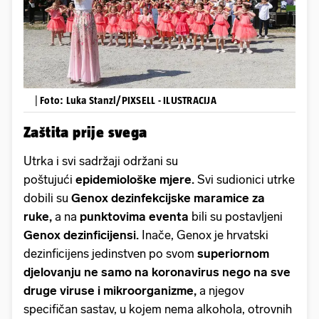
|
Foto: Luka Stanzl/PIXSELL - ILUSTRACIJA
Zaštita prije svega
Utrka i svi sadržaji održani su
poštujući
epidemiološke mjere.
Svi sudionici utrke
dobili su
Genox dezinfekcijske maramice za
ruke,
a na
punktovima eventa
bili su postavljeni
Genox dezinficijensi.
Inače,
Genox je hrvatski
dezinficijens jedinstven po svom
superiornom
djelovanju ne samo na koronavirus nego na sve
druge viruse i mikroorganizme,
a njegov
specifičan sastav, u kojem nema alkohola, otrovnih