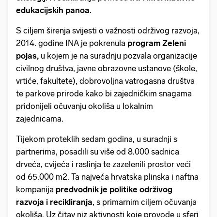
edukacijskih panoa
.
S ciljem širenja svijesti o važnosti održivog razvoja,
2014. godine INA je pokrenula
program Zeleni
pojas,
u kojem je na suradnju pozvala organizacije
civilnog društva, javne obrazovne ustanove (škole,
vrtiće, fakultete), dobrovoljna vatrogasna društva
te parkove prirode kako bi zajedničkim snagama
pridonijeli očuvanju okoliša u lokalnim
zajednicama.
Tijekom proteklih sedam godina, u suradnji s
partnerima, posadili su više od 8.000 sadnica
drveća, cvijeća i raslinja te zazelenili prostor veći
od 65.000 m2. Ta najveća hrvatska plinska i naftna
kompanija
predvodnik je politike održivog
razvoja i recikliranja
, s primarnim ciljem očuvanja
okoliša. Uz čitav niz aktivnosti koje provode u sferi