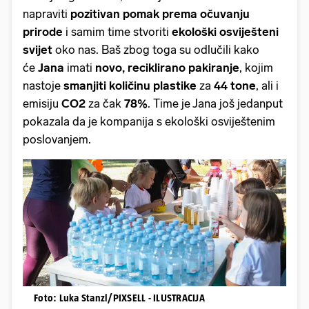
napraviti
pozitivan pomak prema očuvanju
prirode
i samim time stvoriti
ekološki osviješteni
svijet
oko nas. Baš zbog toga su odlučili kako
će
Jana
imati
novo, reciklirano pakiranje
, kojim
nastoje
smanjiti količinu plastike
za
44 tone
, ali i
emisiju
CO2
za čak
78%
. Time je Jana još jedanput
pokazala da je kompanija s ekološki osviještenim
poslovanjem.
Foto: Luka Stanzl/PIXSELL - ILUSTRACIJA