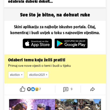
odabrala duboki dekolte
koji joj je istaknuo bujne
adute
Sve što je bitno, na dohvat ruke
Skini aplikaciju za najbolje iskustvo portala. Čitaj,
komentiraj i budi uvijek u toku s najnovijim vijestima.
Odaberi temu koju želiš pratiti
Primaj sve nove vijesti o temi i budi u tijeku
ekotlon
ekotlon2021
7
9