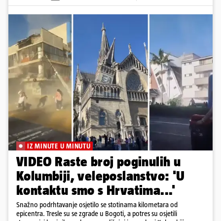
IZ MINUTE U MINUTU
VIDEO Raste broj poginulih u
Kolumbiji, veleposlanstvo: 'U
kontaktu smo s Hrvatima...'
Snažno podrhtavanje osjetilo se stotinama kilometara od
epicentra. Tresle su se zgrade u Bogoti, a potres su osjetili