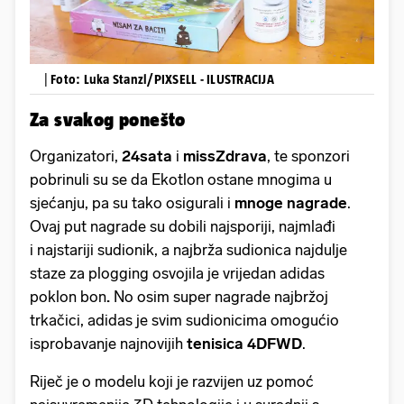
|
Foto: Luka Stanzl/PIXSELL - ILUSTRACIJA
Za svakog ponešto
Organizatori,
24sata
i
m
issZdrava
, te sponzori
pobrinuli su se da Ekotlon ostane mnogima u
sjećanju, pa su tako osigurali i
mnoge nagrade
.
Ovaj put nagrade su dobili najsporiji, najmlađi
i najstariji sudionik, a najbrža sudionica najdulje
staze za plogging osvojila je vrijedan adidas
poklon bon
.
No osim super nagrade najbržoj
trkačici, adidas je svim sudionicima omogućio
isprobavanje najnovijih
tenisica 4DFWD
.
Riječ je o modelu koji je razvijen uz pomoć