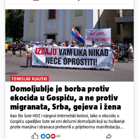
TOMISLAV KLAUŠKI
Domoljublje je borba protiv
ekocida u Gospiću, a ne protiv
migranata, Srba, gejeva i žena
Kao što šute HDZ i njegovi internetski botovi, tako o ekocidu u
Gospiću upadljivo šute svi oni dežurni domoljubi koji su huškanje
protiv manjina i stranaca pretvorili u prijetvornu manifestaciju
ljubavi prema domovini.
49