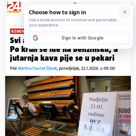
PRIJAVA
News
Komentari
6
KOMENTIRA: MARTINA PAUČEK ŠLJIVAK
PLUS+
Svi apsurdi neradnih nedjelja:
Po kruh se ide na benzinsku, a
jutarnja kava pije se u pekari
Piše
Martina Pauček Šljivak
,
ponedjeljak, 22.1.2024. u 09:00