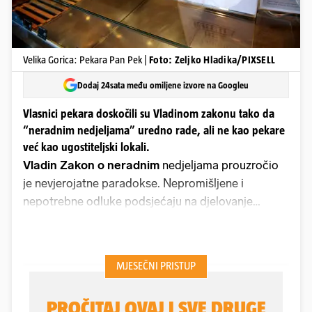
Velika Gorica: Pekara Pan Pek |
Foto: Zeljko Hladika/PIXSELL
Dodaj 24sata među omiljene izvore na Googleu
Vlasnici pekara doskočili su Vladinom zakonu tako da
“neradnim nedjeljama” uredno rade, ali ne kao pekare
već kao ugostiteljski lokali.
Vladin Zakon o neradnim
nedjeljama prouzročio
je nevjerojatne paradokse. Nepromišljene i
nepotrebne odluke podsjećaju na djelovanje
stožera u doba pandemije, kad se bez propusnica
nije moglo prijeći u drugu županiju. I sada
svjedočimo sličnim besmislicama. Mnogi pronalaze
i rupe u zakonu, pa su se dosjetili kako da rade i
onim nedjeljama kad bi trebali biti zatvoreni. Neke
su pekarnice i ove nedjelje radile, ali nisu