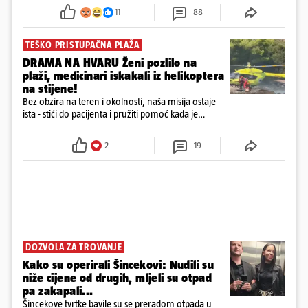
požar, rekao je vlasnik
11
88
TEŠKO PRISTUPAČNA PLAŽA
DRAMA NA HVARU Ženi pozlilo na
plaži, medicinari iskakali iz helikoptera
na stijene!
Bez obzira na teren i okolnosti, naša misija ostaje
ista - stići do pacijenta i pružiti pomoć kada je
najpotrebnija - objavilo je Ministarstvo zdravstva na
Facebooku
2
19
DOZVOLA ZA TROVANJE
Kako su operirali Šincekovi: Nudili su
niže cijene od drugih, mljeli su otpad
pa zakapali...
Šincekove tvrtke bavile su se preradom otpada u