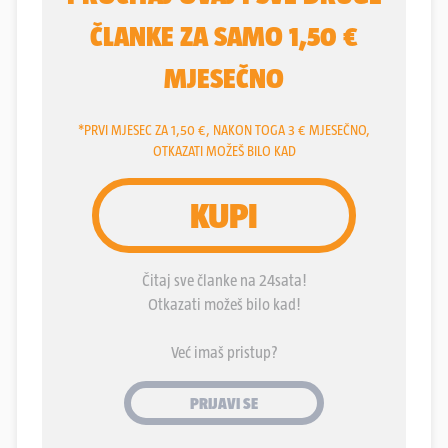
prodavale- kruh! Dakle, nisu obavljali svoju glavnu
djelatnost. Vlasnici pekarnica doskočili su
Vladinom zakonu tako da “neradnim nedjeljama”
uredno rade, ali ne kao pekarnice, već kao
ugostiteljski objekti. Danas gotovo da nema
pekarnice koje ne prodaju kavu, pa su i ranije
registrirane i za ugostiteljsku djelatnost.