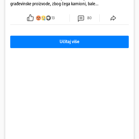
građevinske proizvode, zbog čega kamioni, bale
plastike i samljeveni materijal dugo nisu izazivali
sumnju
13
80
Učitaj više