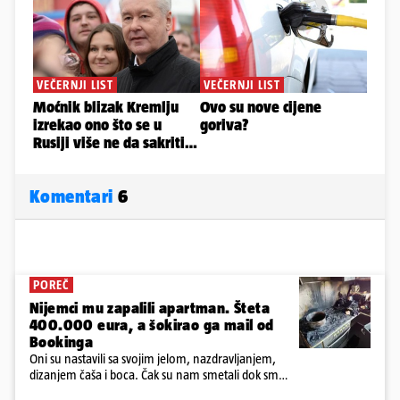
Komentari
6
POREČ
Nijemci mu zapalili apartman. Šteta
400.000 eura, a šokirao ga mail od
Bookinga
Oni su nastavili sa svojim jelom, nazdravljanjem,
dizanjem čaša i boca. Čak su nam smetali dok smo
u panici kupili crijeva kako bismo pokušali ugasiti