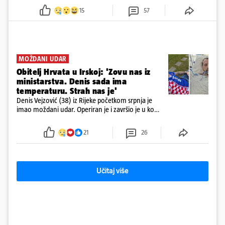
neutvrđenih razloga sletio s kolnika, a od siline udara vozilo se
15
57
prepolovilo.
MOŽDANI UDAR
Obitelj Hrvata u Irskoj: 'Zovu nas iz
ministarstva. Denis sada ima
temperaturu. Strah nas je'
Denis Vejzović (38) iz Rijeke početkom srpnja je
imao moždani udar. Operiran je i završio je u komi.
Obitelj ga želi prebaciti u Hrvatsku, kažu kako
tamošnji liječnici ne vjeruju u oporavak: 'Imamo
21
26
72 sata'
Učitaj više