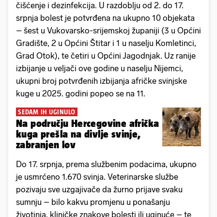
čišćenje i dezinfekcija. U razdoblju od 2. do 17.
srpnja bolest je potvrđena na ukupno 10 objekata
– šest u Vukovarsko-srijemskoj županiji (3 u Općini
Gradište, 2 u Općini Štitar i 1 u naselju Komletinci,
Grad Otok), te četiri u Općini Jagodnjak. Uz ranije
izbijanje u veljači ove godine u naselju Nijemci,
ukupni broj potvrđenih izbijanja afričke svinjske
kuge u 2025. godini popeo se na 11.
SEDAM IH UGINULO
Na području Hercegovine afrička
kuga prešla na divlje svinje,
zabranjen lov
Do 17. srpnja, prema službenim podacima, ukupno
je usmrćeno 1.670 svinja. Veterinarske službe
pozivaju sve uzgajivače da žurno prijave svaku
sumnju – bilo kakvu promjenu u ponašanju
životinja, kliničke znakove bolesti ili uginuće – te