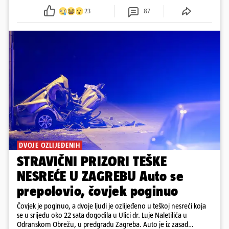
23
87
DVOJE OZLIJEĐENIH
STRAVIČNI PRIZORI TEŠKE
NESREĆE U ZAGREBU Auto se
prepolovio, čovjek poginuo
Čovjek je poginuo, a dvoje ljudi je ozlijeđeno u teškoj nesreći koja
se u srijedu oko 22 sata dogodila u Ulici dr. Luje Naletilića u
Odranskom Obrežu, u predgrađu Zagreba. Auto je iz zasad