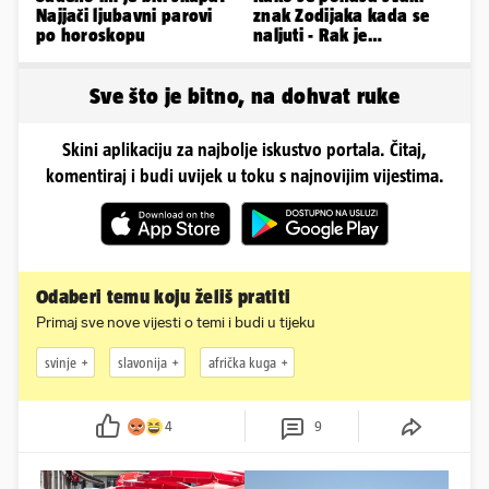
Najjači ljubavni parovi
znak Zodijaka kada se
po horoskopu
naljuti - Rak je
agresivan, a Vaga brzo
oprašta
Sve što je bitno, na dohvat ruke
Skini aplikaciju za najbolje iskustvo portala. Čitaj,
komentiraj i budi uvijek u toku s najnovijim vijestima.
Odaberi temu koju želiš pratiti
Primaj sve nove vijesti o temi i budi u tijeku
svinje
slavonija
afrička kuga
4
9