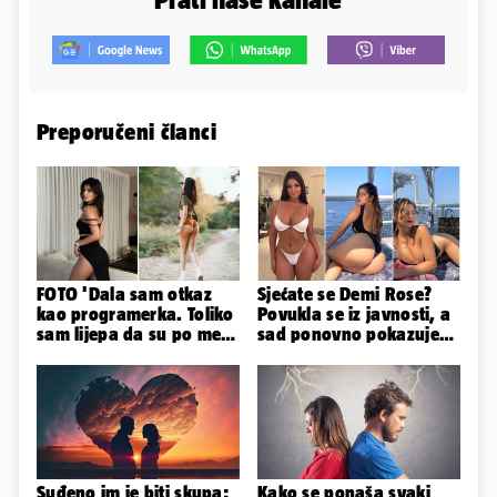
Preporučeni članci
FOTO 'Dala sam otkaz
Sjećate se Demi Rose?
kao programerka. Toliko
Povukla se iz javnosti, a
sam lijepa da su po meni
sad ponovno pokazuje
napravili lutku'
obline. Ovako izgleda
Suđeno im je biti skupa:
Kako se ponaša svaki