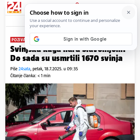
PRIJAVA
News
Komentari
9
POZIVAJU NA OPREZ
Svinjska kuga hara Slavonijom:
Do sada su usmrtili 1670 svinja
Piše
24sata
,
petak, 18.7.2025. u 09:35
Čitanje članka: < 1 min