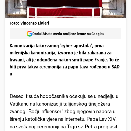
Foto: Vincenzo Livieri
Dodaj 24sata među omiljene izvore na Googleu
Kanonizacija takozvanog 'cyber-apostola', prva
milenijska kanonizacija, izvorno je bila zakazana za
travanj, ali je odgođena nakon smrti pape Franje. To će
biti prva takva ceremonija za papu Lava rođenog u SAD-
u
Deseci tisuća hodočasnika očekuju se u nedjelju u
Vatikanu na kanonizaciji talijanskog tinejdžera
zvanog "Božji influenser" zbog njegovih napora u
širenju katoličke vjere na internetu. Papa Lav XIV.
na svečanoj ceremoniji na Trgu sv. Petra proglasit