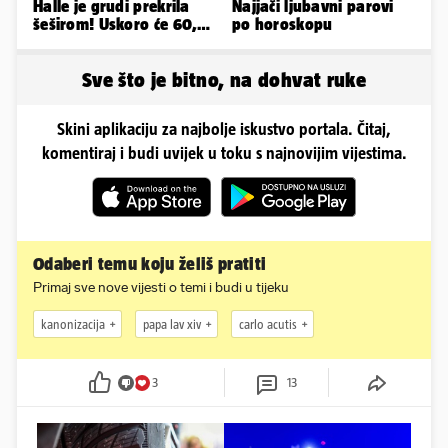
Halle je grudi prekrila
Najjači ljubavni parovi
šeširom! Uskoro će 60,
po horoskopu
ljetuje u golim izdanjima
Sve što je bitno, na dohvat ruke
Skini aplikaciju za najbolje iskustvo portala. Čitaj,
komentiraj i budi uvijek u toku s najnovijim vijestima.
Odaberi temu koju želiš pratiti
Primaj sve nove vijesti o temi i budi u tijeku
kanonizacija
papa lav xiv
carlo acutis
3
13