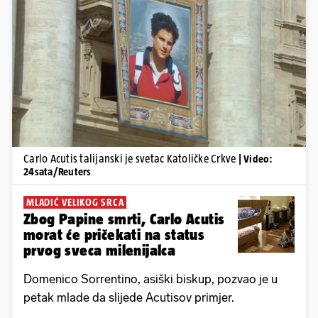
Pokretanje videa...
Carlo Acutis talijanski je svetac Katoličke Crkve
| Video:
24sata/Reuters
MLADIĆ VELIKOG SRCA
Zbog Papine smrti, Carlo Acutis
morat će pričekati na status
prvog sveca milenijalca
Domenico Sorrentino, asiški biskup, pozvao je u
petak mlade da slijede Acutisov primjer.