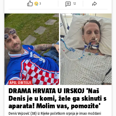
3
12
APEL OBITELJI
DRAMA HRVATA U IRSKOJ 'Naš
Denis je u komi, žele ga skinuti s
aparata! Molim vas, pomozite'
Denis Vejzović (38) iz Rijeke početkom srpnja je imao moždani