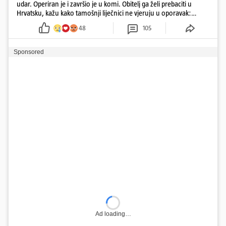
udar. Operiran je i završio je u komi. Obitelj ga želi prebaciti u
Hrvatsku, kažu kako tamošnji liječnici ne vjeruju u oporavak:
'Imamo 72 sata'
48
105
Sponsored
Ad loading…