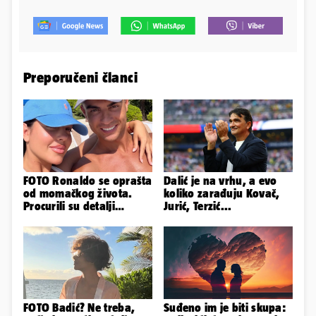
Preporučeni članci
FOTO Ronaldo se oprašta
Dalić je na vrhu, a evo
od momačkog života.
koliko zarađuju Kovač,
Procurili su detalji
Jurić, Terzić...
glamuroznog vjenčanja
FOTO Badić? Ne treba,
Suđeno im je biti skupa: