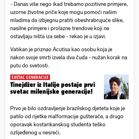
- Danas više nego ikad trebamo pozitivne primjere,
uzorne životne priče koje mogu pomoći našim
mladima da izbjegnu pratiti obeshrabrujuće slike,
nasilne primjere i prolazne trendove koji ne
ostavljaju ništa iza sebe - rekao je u izjavi.
Vatikan je priznao Acutisa kao osobu koja je
nakon svoje smrti izvela dva čuda - nužan korak na
putu do svetosti.
SVETAC GENERACIJE
Tinejdžer iz Italije postaje prvi
svetac milenijske generacije!
Prvo je bilo ozdravljenje brazilskog djeteta koje je
patilo od rijetke malformacije gušterače, a drugo
oporavak kostarikanskog studenta teško
ozlijeđenog u nesreći.