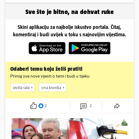
zavodljivoj satenskoj
mu mnoge komplikacije
haljinici
Sve što je bitno, na dohvat ruke
Skini aplikaciju za najbolje iskustvo portala. Čitaj,
komentiraj i budi uvijek u toku s najnovijim vijestima.
Odaberi temu koju želiš pratiti
Primaj sve nove vijesti o temi i budi u tijeku
cecilia sala
crna kronika
2
2