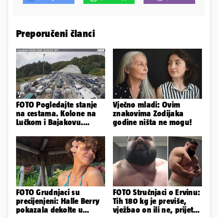
Preporučeni članci
FOTO Pogledajte stanje
Vječno mladi: Ovim
na cestama. Kolone na
znakovima Zodijaka
Lučkom i Bajakovu.
godine ništa ne mogu!
Problemi zbog vjetra
FOTO Grudnjaci su
FOTO Stručnjaci o Ervinu:
precijenjeni: Halle Berry
Tih 180 kg je previše,
pokazala dekolte u
vježbao on ili ne, prijete