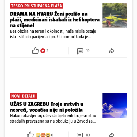
TEŠKO PRISTUPAČNA PLAŽA
DRAMA NA HVARU Ženi pozlilo na
plaži, medicinari iskakali iz helikoptera
na stijene!
Bez obzira na teren i okolnosti, naša misija ostaje
ista - stići do pacijenta i pružiti pomoć kada je
najpotrebnija - objavilo je Ministarstvo zdravstva na
Facebooku
2
19
NOVI DETALJI
UŽAS U ZAGREBU Troje mrtvih u
nesreći, vozačica nije ni položila
Nakon obavljenog očevida tijela svih troje smrtno
stradalih prevezena su na obdukciju u Zavod za
sudsku medicinu i kriminalistiku u Zagrebu, a
policija nastavlja kriminalističko istraživanje
6
83