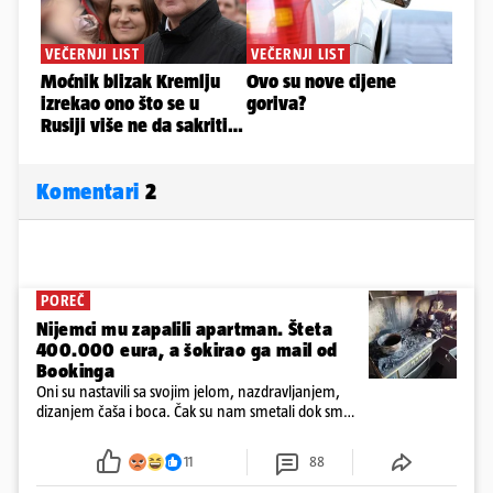
Komentari
2
POREČ
Nijemci mu zapalili apartman. Šteta
400.000 eura, a šokirao ga mail od
Bookinga
Oni su nastavili sa svojim jelom, nazdravljanjem,
dizanjem čaša i boca. Čak su nam smetali dok smo
u panici kupili crijeva kako bismo pokušali ugasiti
požar, rekao je vlasnik
11
88