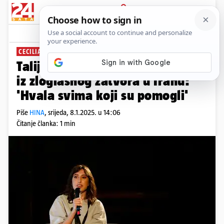
PRIJAVA
News
Komentari
2
CECILIA SALA
Talijansku novinarku pustili su
iz zloglasnog zatvora u Iranu:
'Hvala svima koji su pomogli'
Piše
HINA
,
srijeda, 8.1.2025. u 14:06
Čitanje članka: 1 min