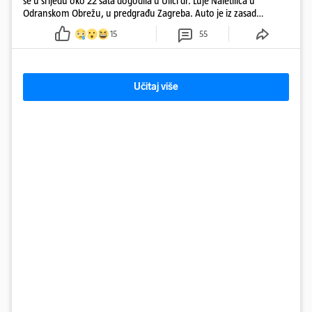
se u srijedu oko 22 sata dogodila u Ulici dr. Luje Naletilića u
Odranskom Obrežu, u predgrađu Zagreba. Auto je iz zasad
neutvrđenih razloga sletio s kolnika, a od siline udara vozilo se
15
55
prepolovilo.
Učitaj više