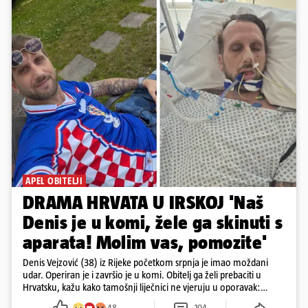
APEL OBITELJI
DRAMA HRVATA U IRSKOJ 'Naš
Denis je u komi, žele ga skinuti s
aparata! Molim vas, pomozite'
Denis Vejzović (38) iz Rijeke početkom srpnja je imao moždani
udar. Operiran je i završio je u komi. Obitelj ga želi prebaciti u
Hrvatsku, kažu kako tamošnji liječnici ne vjeruju u oporavak:
'Imamo 72 sata'
48
104