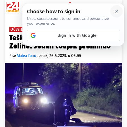
PRIJAVA
News
Komentari
0
OČEVID U TIJEKU
Teška nesreća kod Svetog Ivana
Zeline: Jedan čovjek preminuo
Piše
Matea Zanić
,
petak, 26.5.2023. u 06:55