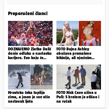
Preporučeni članci
DOZNAJEMO Zlatko Dalić
FOTO Bujna Ashley
donio odluku o nastavku
obožava premalene
karijere. Evo koju će
bikinije, ali njezinim
reprezentaciju preuzeti!
fanovima to uopće ne
smeta
Hrvatsku čeka toplija
FOTO Nick Cave uživa u
zima, a jesen je sve više
Puli: S bratom je otišao i
nastavak ljeta
na ručak