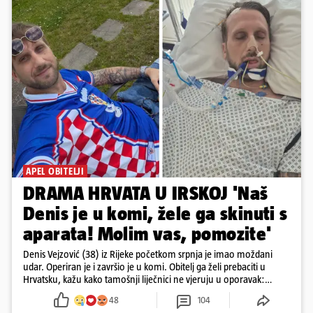
APEL OBITELJI
DRAMA HRVATA U IRSKOJ 'Naš
Denis je u komi, žele ga skinuti s
aparata! Molim vas, pomozite'
Denis Vejzović (38) iz Rijeke početkom srpnja je imao moždani
udar. Operiran je i završio je u komi. Obitelj ga želi prebaciti u
Hrvatsku, kažu kako tamošnji liječnici ne vjeruju u oporavak:
'Imamo 72 sata'
48
104