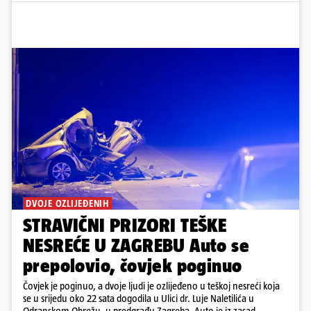
DVOJE OZLIJEĐENIH
STRAVIČNI PRIZORI TEŠKE
NESREĆE U ZAGREBU Auto se
prepolovio, čovjek poginuo
Čovjek je poginuo, a dvoje ljudi je ozlijeđeno u teškoj nesreći koja
se u srijedu oko 22 sata dogodila u Ulici dr. Luje Naletilića u
Odranskom Obrežu, u predgrađu Zagreba. Auto je iz zasad