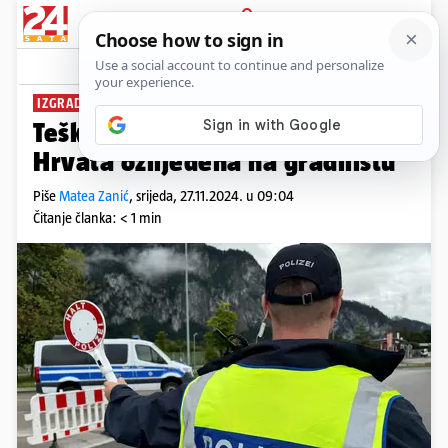
PRIJAVA
News
Komentari
0
IZGRADNJA TUNELA
Teška nesreća u Austriji: Dvojica
Hrvata ozlijeđena na gradilištu
Piše
Matea Zanić
,
srijeda, 27.11.2024. u 09:04
Čitanje članka: < 1 min