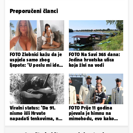
Preporučeni članci
FOTO Zlobnici kažu da je
FOTO Na Savi 365 dana:
uspjela samo zbog
Jedina hrvatska ulica
ljepote: 'U poslu mi ide
koja živi na vodi
jer imam strategiju'
Viralni status: 'Da 91.
FOTO Prije 11 godina
nismo išli Hrvate
pjevala je himnu na
napadati tenkovima, ne
mimohodu, evo kako
bi 95. bežali na
danas izgleda Mia
traktorima'
Negovetić