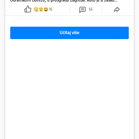
neutvrđenih razloga sletio s kolnika, a od siline udara vozilo se
15
55
prepolovilo.
Učitaj više