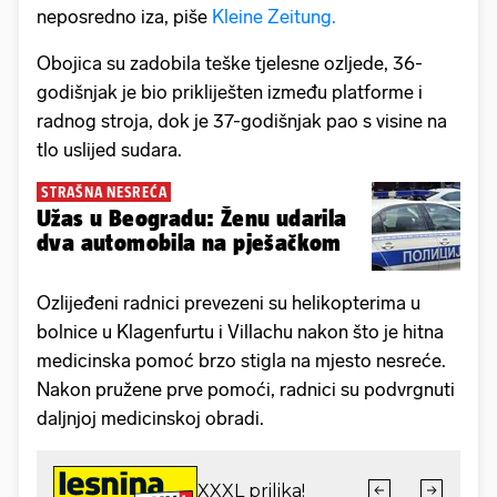
neposredno iza, piše
Kleine Zeitung.
Obojica su zadobila teške tjelesne ozljede, 36-
godišnjak je bio prikliješten između platforme i
radnog stroja, dok je 37-godišnjak pao s visine na
tlo uslijed sudara.
STRAŠNA NESREĆA
Užas u Beogradu: Ženu udarila
dva automobila na pješačkom
Ozlijeđeni radnici prevezeni su helikopterima u
bolnice u Klagenfurtu i Villachu nakon što je hitna
medicinska pomoć brzo stigla na mjesto nesreće.
Nakon pružene prve pomoći, radnici su podvrgnuti
daljnjoj medicinskoj obradi.