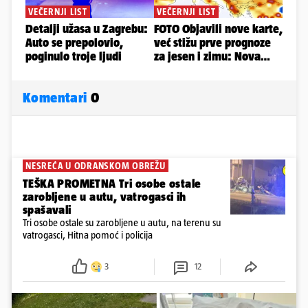
Komentari
0
NESREĆA U ODRANSKOM OBREŽU
TEŠKA PROMETNA Tri osobe ostale
zarobljene u autu, vatrogasci ih
spašavali
Tri osobe ostale su zarobljene u autu, na terenu su
vatrogasci, Hitna pomoć i policija
3
12