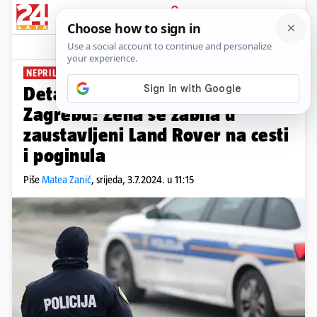
PRIJAVA
News
Komentari
4
NEPRILAGOĐENA BRZINA
Detalji teške nesreće u
Zagrebu: Žena se zabila u
zaustavljeni Land Rover na cesti
i poginula
Piše
Matea Zanić
,
srijeda, 3.7.2024. u 11:15