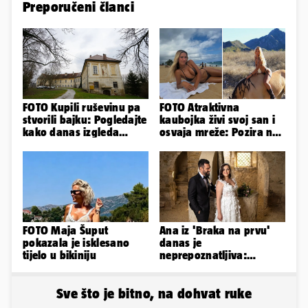
Preporučeni članci
FOTO Kupili ruševinu pa
FOTO Atraktivna
stvorili bajku: Pogledajte
kaubojka živi svoj san i
kako danas izgleda
osvaja mreže: Pozira na
dvorac u Zagorju
konjima, nastupa na
rodeu...
FOTO Maja Šuput
Ana iz 'Braka na prvu'
pokazala je isklesano
danas je
tijelo u bikiniju
neprepoznatljiva:
Odselila je iz Hrvatske, a
ovako sad izgleda
Sve što je bitno, na dohvat ruke