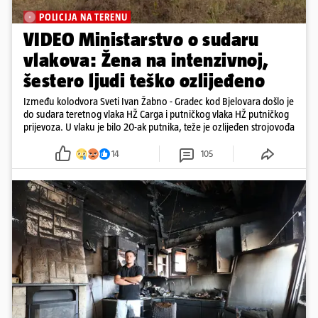
POLICIJA NA TERENU
VIDEO Ministarstvo o sudaru
vlakova: Žena na intenzivnoj,
šestero ljudi teško ozlijeđeno
Između kolodvora Sveti Ivan Žabno - Gradec kod Bjelovara došlo je
do sudara teretnog vlaka HŽ Carga i putničkog vlaka HŽ putničkog
prijevoza. U vlaku je bilo 20-ak putnika, teže je ozlijeđen strojovođa
14
105