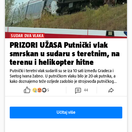
SUDAR DVA VLAKA
PRIZORI UŽASA Putnički vlak
smrskan u sudaru s teretnim, na
terenu i helikopter hitne
Putnički i teretni vlak sudarili su se iza 10 sati između Gradeca i
Svetog Ivana žabno. U putničkom vlaku bilo je 20-ak putnika, a
kako doznajemo teže ozljede zadobio je strojovođa putničkog
vlaka. Zatvoren je promet, a fotoreporteri Prigorskog objavili su
5
44
prve snimke s mjesta sudara
Učitaj više