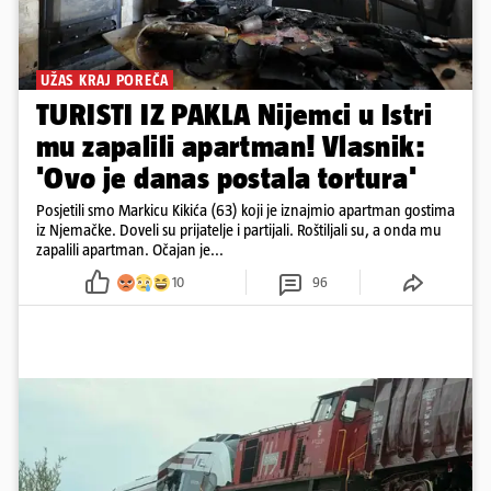
UŽAS KRAJ POREČA
TURISTI IZ PAKLA Nijemci u Istri
mu zapalili apartman! Vlasnik:
'Ovo je danas postala tortura'
Posjetili smo Markicu Kikića (63) koji je iznajmio apartman gostima
iz Njemačke. Doveli su prijatelje i partijali. Roštiljali su, a onda mu
zapalili apartman. Očajan je...
10
96