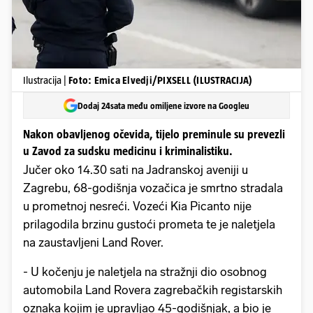
Ilustracija |
Foto: Emica Elvedji/PIXSELL (ILUSTRACIJA)
Dodaj 24sata među omiljene izvore na Googleu
Nakon obavljenog očevida, tijelo preminule su prevezli
u Zavod za sudsku medicinu i kriminalistiku.
Jučer oko 14.30 sati na Jadranskoj aveniji u
Zagrebu, 68-godišnja vozačica je smrtno stradala
u prometnoj nesreći. Vozeći Kia Picanto nije
prilagodila brzinu gustoći prometa te je naletjela
na zaustavljeni Land Rover.
- U kočenju je naletjela na stražnji dio osobnog
automobila Land Rovera zagrebačkih registarskih
oznaka kojim je upravljao 45-godišnjak, a bio je