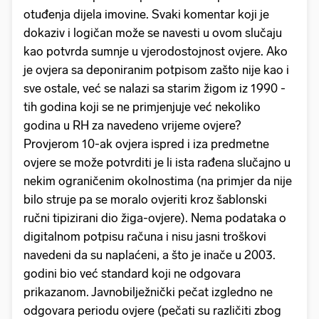
otuđenja dijela imovine. Svaki komentar koji je
dokaziv i logičan može se navesti u ovom slučaju
kao potvrda sumnje u vjerodostojnost ovjere. Ako
je ovjera sa deponiranim potpisom zašto nije kao i
sve ostale, već se nalazi sa starim žigom iz 1990 -
tih godina koji se ne primjenjuje već nekoliko
godina u RH za navedeno vrijeme ovjere?
Provjerom 10-ak ovjera ispred i iza predmetne
ovjere se može potvrditi je li ista rađena slučajno u
nekim ograničenim okolnostima (na primjer da nije
bilo struje pa se moralo ovjeriti kroz šablonski
ručni tipizirani dio žiga-ovjere). Nema podataka o
digitalnom potpisu računa i nisu jasni troškovi
navedeni da su naplaćeni, a što je inače u 2003.
godini bio već standard koji ne odgovara
prikazanom. Javnobilježnički pečat izgledno ne
odgovara periodu ovjere (pečati su različiti zbog