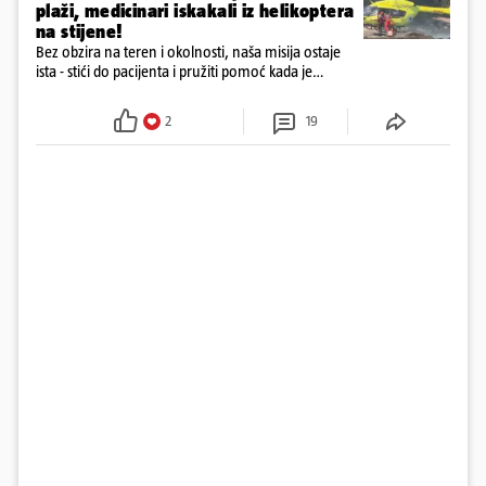
plaži, medicinari iskakali iz helikoptera
na stijene!
Bez obzira na teren i okolnosti, naša misija ostaje
ista - stići do pacijenta i pružiti pomoć kada je
najpotrebnija - objavilo je Ministarstvo zdravstva na
Facebooku
2
19