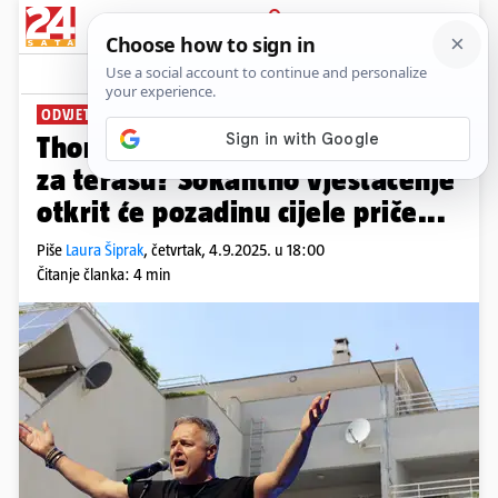
PRIJAVA
News
Komentari
282
ODVJETNIK NIJE ZABRINUT
Thompson je lažirao dokumente
za terasu? Šokantno vještačenje
otkrit će pozadinu cijele priče...
Piše
Laura Šiprak
,
četvrtak, 4.9.2025. u 18:00
Čitanje članka: 4 min