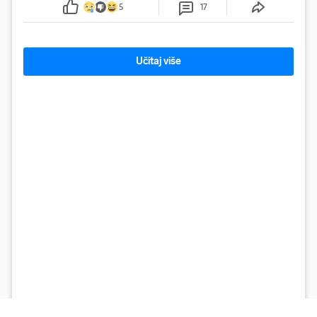
5
17
Učitaj više