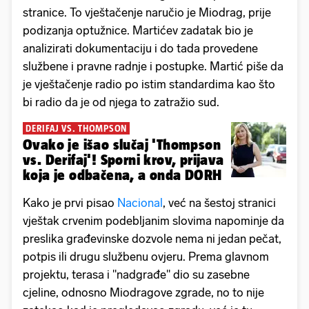
stranice. To vještačenje naručio je Miodrag, prije
podizanja optužnice. Martićev zadatak bio je
analizirati dokumentaciju i do tada provedene
službene i pravne radnje i postupke. Martić piše da
je vještačenje radio po istim standardima kao što
bi radio da je od njega to zatražio sud.
DERIFAJ VS. THOMPSON
Ovako je išao slučaj 'Thompson
vs. Derifaj'! Sporni krov, prijava
koja je odbačena, a onda DORH
Kako je prvi pisao
Nacional
, već na šestoj stranici
vještak crvenim podebljanim slovima napominje da
preslika građevinske dozvole nema ni jedan pečat,
potpis ili drugu službenu ovjeru. Prema glavnom
projektu, terasa i "nadgrađe" dio su zasebne
cjeline, odnosno Miodragove zgrade, no to nije