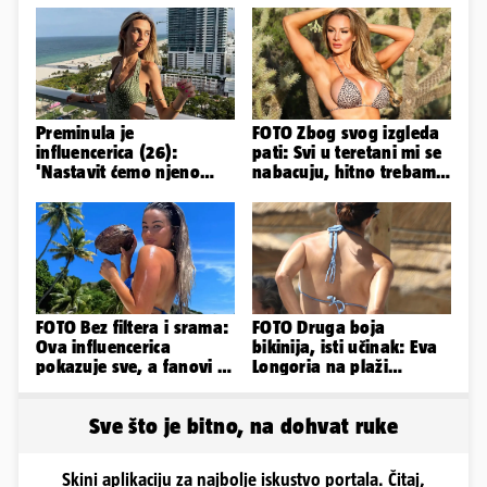
Preminula je
FOTO Zbog svog izgleda
influencerica (26):
pati: Svi u teretani mi se
'Nastavit ćemo njeno
nabacuju, hitno trebam
nasljeđe'
tjelohranitelja!
FOTO Bez filtera i srama:
FOTO Druga boja
Ova influencerica
bikinija, isti učinak: Eva
pokazuje sve, a fanovi je
Longoria na plaži
naprosto obožavaju!
pipkala svoje zanosne
obline
Sve što je bitno, na dohvat ruke
Skini aplikaciju za najbolje iskustvo portala. Čitaj,