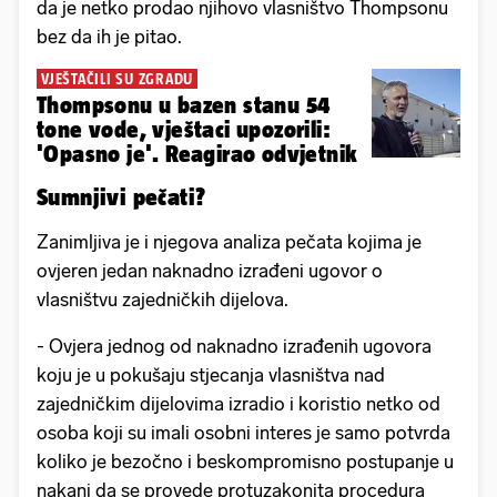
da je netko prodao njihovo vlasništvo Thompsonu
bez da ih je pitao.
VJEŠTAČILI SU ZGRADU
Thompsonu u bazen stanu 54
tone vode, vještaci upozorili:
'Opasno je'. Reagirao odvjetnik
Sumnjivi pečati?
Zanimljiva je i njegova analiza pečata kojima je
ovjeren jedan naknadno izrađeni ugovor o
vlasništvu zajedničkih dijelova.
- Ovjera jednog od naknadno izrađenih ugovora
koju je u pokušaju stjecanja vlasništva nad
zajedničkim dijelovima izradio i koristio netko od
osoba koji su imali osobni interes je samo potvrda
koliko je bezočno i beskompromisno postupanje u
nakani da se provede protuzakonita procedura