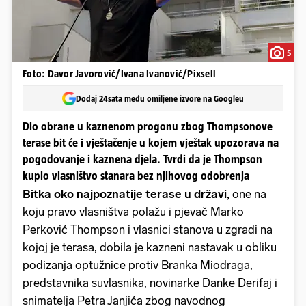
5
Foto: Davor Javorović/Ivana Ivanović/Pixsell
Dodaj 24sata među omiljene izvore na Googleu
Dio obrane u kaznenom progonu zbog Thompsonove
terase bit će i vještačenje u kojem vještak upozorava na
pogodovanje i kaznena djela. Tvrdi da je Thompson
kupio vlasništvo stanara bez njihovog odobrenja
Bitka oko najpoznatije terase u državi,
one na
koju pravo vlasništva polažu i pjevač Marko
Perković Thompson i vlasnici stanova u zgradi na
kojoj je terasa, dobila je kazneni nastavak u obliku
podizanja optužnice protiv Branka Miodraga,
predstavnika suvlasnika, novinarke Danke Derifaj i
snimatelja Petra Janjića zbog navodnog