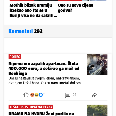
Komentari
282
POREČ
Nijemci mu zapalili apartman. Šteta
400.000 eura, a šokirao ga mail od
Bookinga
Oni su nastavili sa svojim jelom, nazdravljanjem,
dizanjem čaša i boca. Čak su nam smetali dok smo
u panici kupili crijeva kako bismo pokušali ugasiti
požar, rekao je vlasnik
11
92
TEŠKO PRISTUPAČNA PLAŽA
DRAMA NA HVARU Ženi pozlilo na