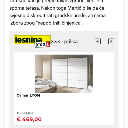
zatekao kad je pregledavao zgradu, već je tu
sporna terasa. Nakon toga Martić piše da će
svjesno diskreditirati gradske urede, ali nema
izbora zbog "nepobitnih činjenica".