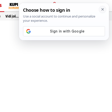
S
PRIJAVA
e
Vidi još…