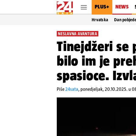
PLUS+
NEWS
Hrvatska
Dan pobjed
NESLAVNA AVANTURA
Tinejdžeri se
bilo im je pre
spasioce. Izvl
Piše
24sata
,
ponedjeljak, 20.10.2025. u 0