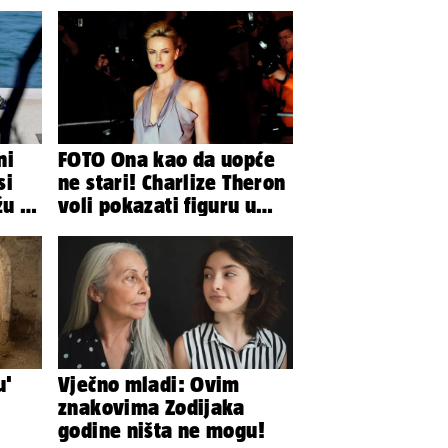
ni
FOTO Ona kao da uopće
si
ne stari! Charlize Theron
žu i
voli pokazati figuru u
vi
golišavim izdanjima...
u'
Vječno mladi: Ovim
znakovima Zodijaka
godine ništa ne mogu!