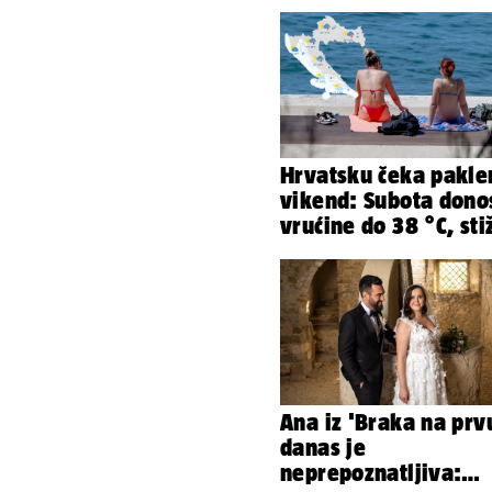
Hrvatsku čeka pakle
vikend: Subota dono
vrućine do 38 °C, sti
grmljavinski pljusko
Ana iz 'Braka na prv
danas je
neprepoznatljiva: