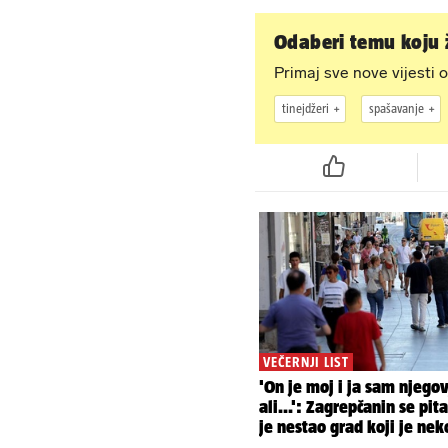
Odselila je iz Hrvats
ovako sad izgleda
Odaberi temu koju ž
Primaj sve nove vijesti o
tinejdžeri
spašavanje