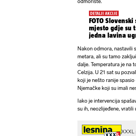
odmorište.
DETALJI AKCIJE
FOTO Slovenski s
mjesto gdje su t
jedna lavina ugr
Nakon odmora, nastavili su
metara, ali su tamo zaključ
dalje. Temperatura je na t
Celzija. U 21 sat su pozva
koji je nešto ranije spasi
Njemačke koji su imali ne
Iako je intervencija spaša
su ih, neozlijeđene, vratili