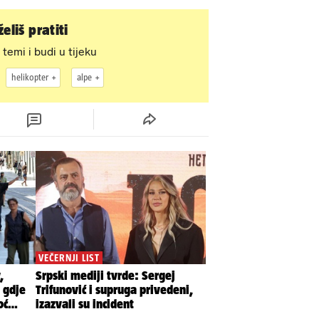
ke, a
eliš pratiti
 temi i budi u tijeku
helikopter
alpe