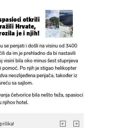
pasioci otkrili
ražili Hrvate,
ozila je i njih!
 se penjati i došli na visinu od 3400
ili da im je prehladno da bi nastavili
oj visini bila oko minus šest stupnjeva
li pomoć. Po njih je stigao helikopter
o dva neozlijeđena penjača, također iz
sreću sa sajlom.
vanja četvorice bila nešto teža, spasioci
 u njihov hotel.