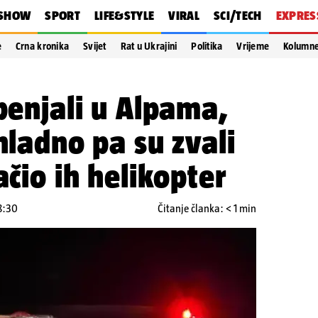
SHOW
SPORT
LIFE&STYLE
VIRAL
SCI/TECH
EXPRES
e
Crna kronika
Svijet
Rat u Ukrajini
Politika
Vrijeme
Kolumn
 penjali u Alpama,
hladno pa su zvali
ačio ih helikopter
8:30
Čitanje članka: < 1 min