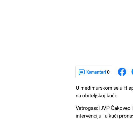
Komentari
0
U međimurskom selu Hlapi
na obiteljskoj kući.
Vatrogasci JVP Čakovec i
intervenciju i u kući pronaš