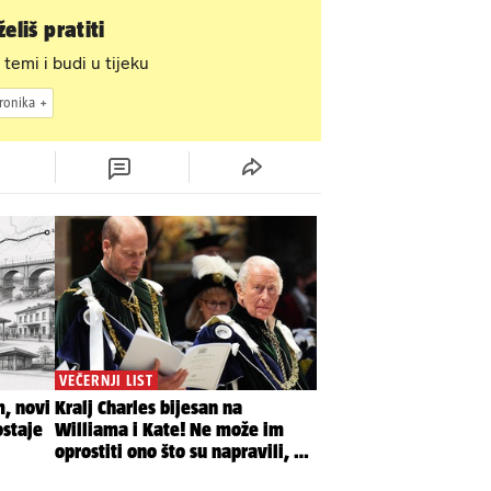
eliš pratiti
 temi i budi u tijeku
ronika