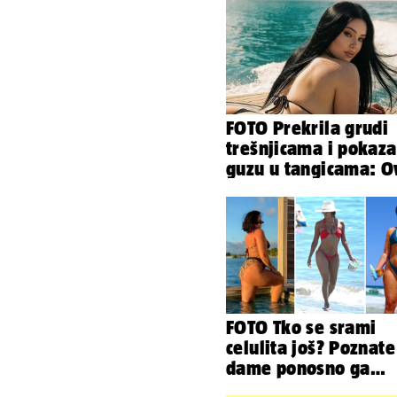
FOTO Prekrila grudi
trešnjicama i pokaza
guzu u tangicama: 
ljetuje bujna Slavon
FOTO Tko se srami
celulita još? Poznate
dame ponosno ga
pokazuju pa slave s