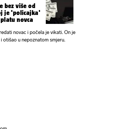
e bez više od
 je 'policajka'
uplatu novca
redati novac i počela je vikati. On je
 i otišao u nepoznatom smjeru.
kom.