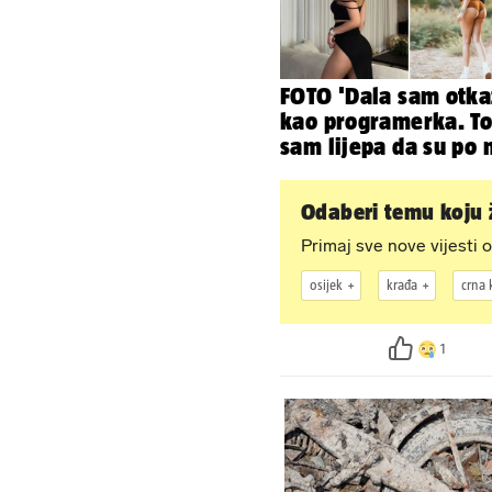
FOTO 'Dala sam otka
kao programerka. To
sam lijepa da su po 
napravili lutku'
Odaberi temu koju ž
Primaj sve nove vijesti o
osijek
krađa
crna 
1