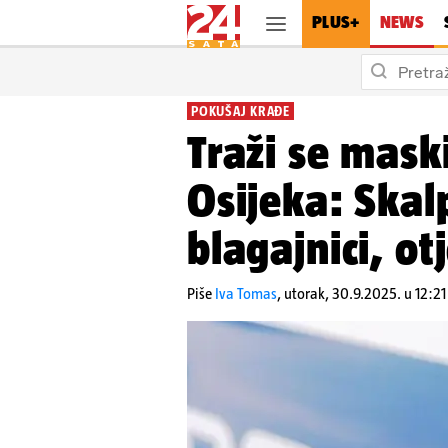
PLUS+
NEWS
Hrvatska
Dan pobjed
POKUŠAJ KRAĐE
Traži se maski
Osijeka: Skal
blagajnici, o
Piše
Iva Tomas
,
utorak, 30.9.2025. u 12:21