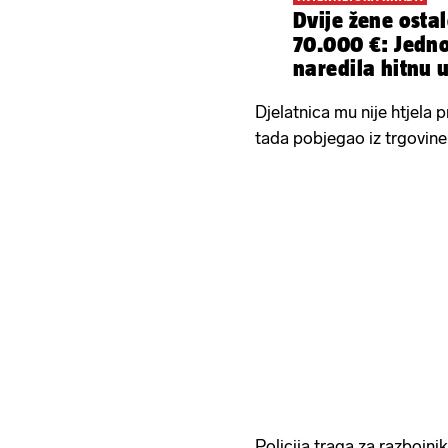
Dvije žene ostal
70.000 €: Jednoj
naredila hitnu 
Djelatnica mu nije htjela p
tada pobjegao iz trgovine
Policija traga za razbojni