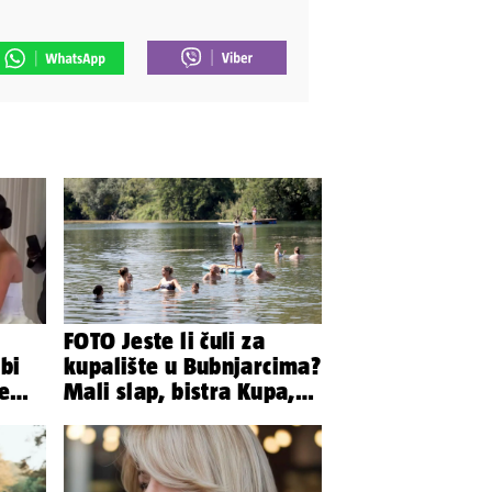
FOTO Jeste li čuli za
bi
kupalište u Bubnjarcima?
te
Mali slap, bistra Kupa,
šumski hlad - prava
idila!