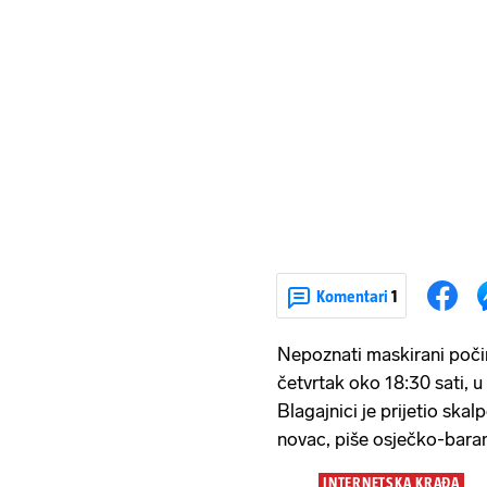
Komentari
1
Nepoznati maskirani počini
četvrtak oko 18:30 sati, u
Blagajnici je prijetio ska
novac, piše osječko-baranj
INTERNETSKA KRAĐA