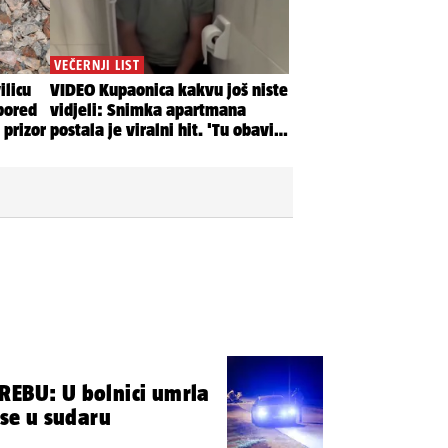
REBU: U bolnici umrla
 se u sudaru