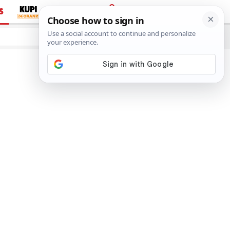
S
PRIJAVA
e
Vidi još…