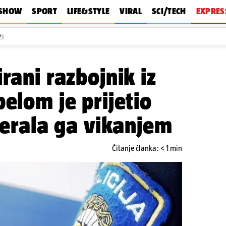
SHOW
SPORT
LIFE&STYLE
VIRAL
SCI/TECH
EXPRES
e
Crna kronika
Svijet
Rat u Ukrajini
Politika
Vrijeme
Kolumn
rani razbojnik iz
pelom je prijetio
tjerala ga vikanjem
Čitanje članka: < 1 min