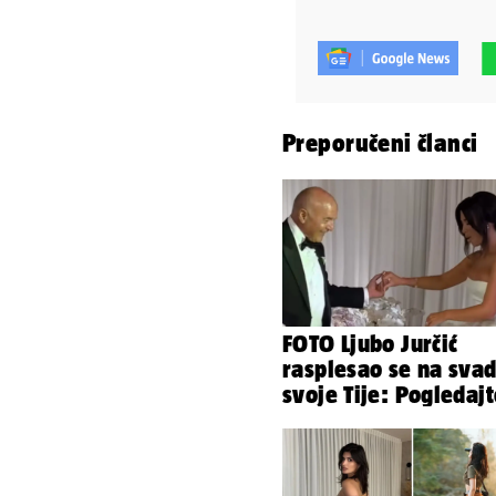
Preporučeni članci
FOTO Ljubo Jurčić
rasplesao se na svad
svoje Tije: Pogledaj
kako je izgledalo
vjenčanje...