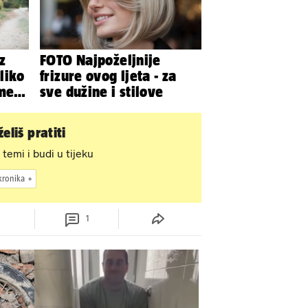
z
FOTO Najpoželjnije
liko
frizure ovog ljeta - za
meni
sve dužine i stilove
eliš pratiti
 temi i budi u tijeku
kronika
1