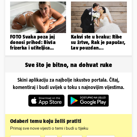
Dinamu
FOTO Svaka poza joj
Kakvi ste u braku: Ribe
donosi prihod: Bivša
su žrtve, Rak je papučar,
frizerka i učiteljica
Lav pouzdan...
oblinama je zapalila
Instagram
Sve što je bitno, na dohvat ruke
Skini aplikaciju za najbolje iskustvo portala. Čitaj,
komentiraj i budi uvijek u toku s najnovijim vijestima.
Odaberi temu koju želiš pratiti
Primaj sve nove vijesti o temi i budi u tijeku