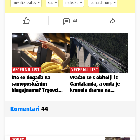
meksički zaljev
sad
meksiko
donald trump
44
Komentari
44
POREČ