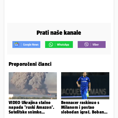
Prati naše kanale
Preporučeni članci
VIDEO Ukrajina stalno
Bennacer raskinuo s
napada 'ruski Amazon'.
Milanom i postao
Satelitske snimke
slobodan igrač. Boban
pokazale što se događa
ga želio zadržati u