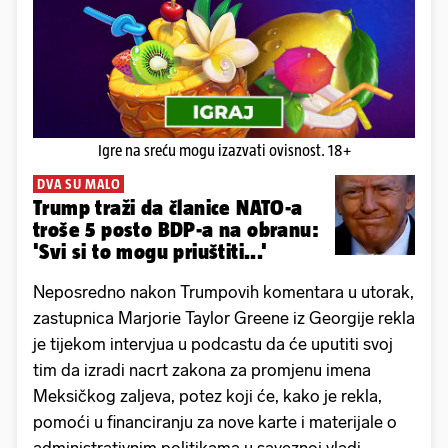
Igre na sreću mogu izazvati ovisnost. 18+
DVA SU MALO
Trump traži da članice NATO-a
troše 5 posto BDP-a na obranu:
'Svi si to mogu priuštiti...'
Neposredno nakon Trumpovih komentara u utorak,
zastupnica Marjorie Taylor Greene iz Georgije rekla
je tijekom intervjua u podcastu da će uputiti svoj
tim da izradi nacrt zakona za promjenu imena
Meksičkog zaljeva, potez koji će, kako je rekla,
pomoći u financiranju za nove karte i materijale o