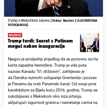
Trump o Meksičkom zaljevu
| Video: Reuters ( ILUSTRATIVNA
FOTOGRAFIJA)
NAJAVIO
Trump tvrdi: Susret s Putinom
moguć nakon inauguracije
Njegov je posljednji prijedlog da se ponovno iscrta
karta zapadne hemisfere. Trump je više puta
nazvao Kanadu "51. državom", zahtijevao je
da Danska razmotri ustupanje Grenlanda i pozvao
je Panamu da vrati Panamski kanal. Od svoje prve
kandidature za Bijelu kuću 2016. godine, Trump se
sukobljavao s Meksikom oko niza pitanja,
uključujući sigurnost granica i nametanje carina na