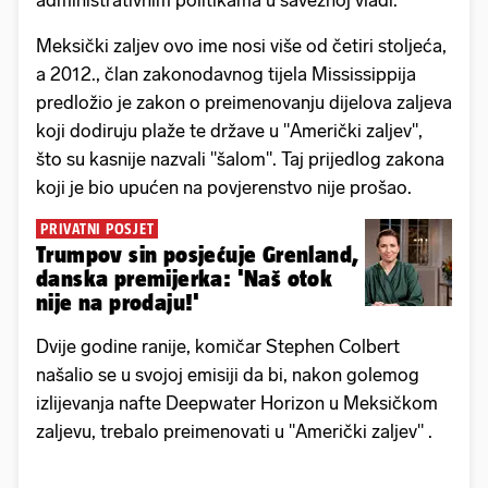
administrativnim politikama u saveznoj vladi.
Meksički zaljev ovo ime nosi više od četiri stoljeća,
a 2012., član zakonodavnog tijela Mississippija
predložio je zakon o preimenovanju dijelova zaljeva
koji dodiruju plaže te države u "Američki zaljev",
što su kasnije nazvali "šalom". Taj prijedlog zakona
koji je bio upućen na povjerenstvo nije prošao.
PRIVATNI POSJET
Trumpov sin posjećuje Grenland,
danska premijerka: 'Naš otok
nije na prodaju!'
Dvije godine ranije, komičar Stephen Colbert
našalio se u svojoj emisiji da bi, nakon golemog
izlijevanja nafte Deepwater Horizon u Meksičkom
zaljevu, trebalo preimenovati u "Američki zaljev" .