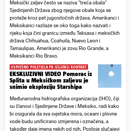
Meksički zaljev često se naziva "treća obala"
Sjedinjenih Država zbog njegove obale koja se
proteže kroz pet jugoistočnih država. Amerikanci i
Meksikanci razilaze se oko toga kako nazvati i
rijeku koja čini granicu između Teksasa i meksičkih
država Chihuahua, Coahuila, Nuevo Leon i
Tamaulipas. Amerikanci je zovu Rio Grande, a
Meksikanci Rio Bravo.
USPJEŠNO POLETJELA PA IZGUBILI KONTAKT
EKSKLUZIVNI VIDEO Pomorac iz
Splita u Meksičkom zaljevu je
snimio eksploziju Starshipa
Međunarodna hidrografska organizacija (IHO), čiji
su članovi i Sjedinjene Države i Meksiko, radi kako
bi osigurala da sva svjetska mora, oceani i plovne
vode budu unificirano izmjerena i označena, a
također daje imena nekih od njih. Postoje slučajevi