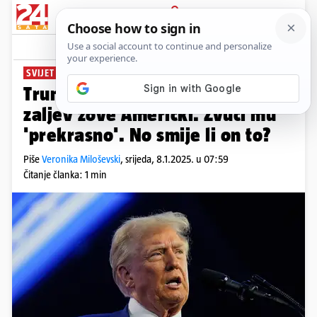
PRIJAVA
News
Komentari
44
SVIJET PO TRUMPU
Trump bi htio i da se Meksički
zaljev zove Američki. Zvuči mu
'prekrasno'. No smije li on to?
Piše
Veronika Miloševski
,
srijeda, 8.1.2025. u 07:59
Čitanje članka: 1 min