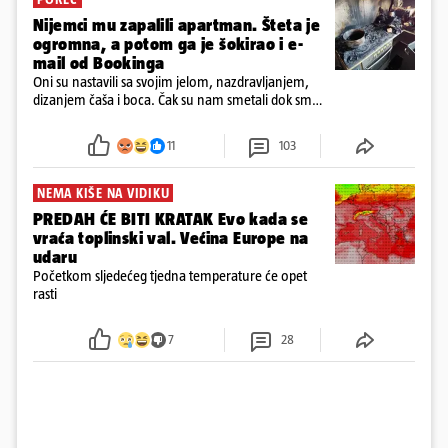
Nijemci mu zapalili apartman. Šteta je
ogromna, a potom ga je šokirao i e-
mail od Bookinga
Oni su nastavili sa svojim jelom, nazdravljanjem,
dizanjem čaša i boca. Čak su nam smetali dok smo
u panici kupili crijeva kako bismo pokušali ugasiti
požar, rekao je vlasnik
11
103
NEMA KIŠE NA VIDIKU
PREDAH ĆE BITI KRATAK Evo kada se
vraća toplinski val. Većina Europe na
udaru
Početkom sljedećeg tjedna temperature će opet
rasti
7
28